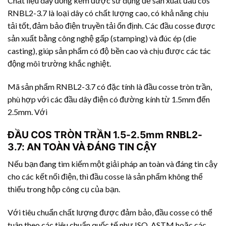
Chất liệu dây đồng kẽm được sử dụng để sản xuất đầu cos
RNBL2-3.7 là loại dây có chất lượng cao, có khả năng chịu
tải tốt, đảm bảo điện truyền tải ổn định. Các đầu cosse được
sản xuất bằng công nghệ gấp (stamping) và đúc ép (die
casting), giúp sản phẩm có độ bền cao và chịu được các tác
động môi trường khắc nghiệt.
Mã sản phẩm RNBL2-3.7 có đặc tính là đầu cosse tròn trần,
phù hợp với các đầu dây điện có đường kính từ 1.5mm đến
2.5mm. Với
ĐẦU COS TRÒN TRẦN 1.5-2.5mm RNBL2-
3.7: AN TOÀN VÀ ĐÁNG TIN CẬY
Nếu bạn đang tìm kiếm một giải pháp an toàn và đáng tin cậy
cho các kết nối điện, thì đầu cosse là sản phẩm không thể
thiếu trong hộp công cụ của bạn.
Với tiêu chuẩn chất lượng được đảm bảo, đầu cosse có thể
tuân theo các tiêu chuẩn quốc tế như ISO, ASTM hoặc các