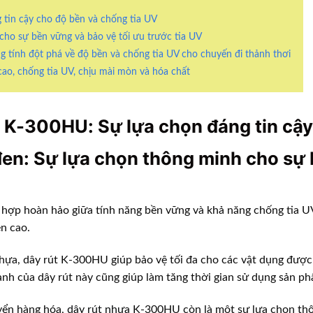
tin cậy cho độ bền và chống tia UV
cho sự bền vững và bảo vệ tối ưu trước tia UV
tính đột phá về độ bền và chống tia UV cho chuyến đi thảnh thơi
o, chống tia UV, chịu mài mòn và hóa chất
 K-300HU: Sự lựa chọn đáng tin cậy
en: Sự lựa chọn thông minh cho sự b
hợp hoàn hảo giữa tính năng bền vững và khả năng chống tia U
n cao.
ựa, dây rút K-300HU giúp bảo vệ tối đa cho các vật dụng được b
nh của dây rút này cũng giúp làm tăng thời gian sử dụng sản phẩ
uyển hàng hóa,
dây rút nhựa
K-300HU còn là một sự lựa chọn thôn