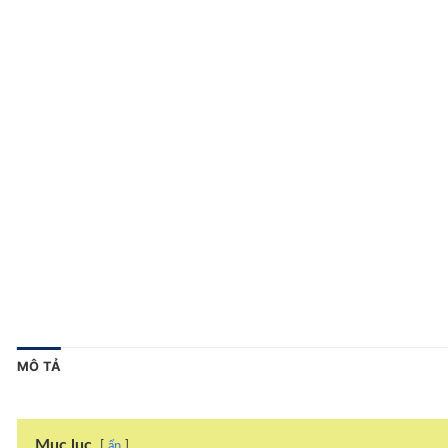
MÔ TẢ
Mục lục
ẩn