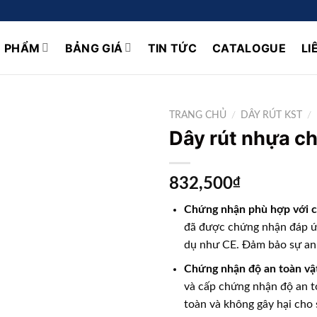
N PHẨM
BẢNG GIÁ
TIN TỨC
CATALOGUE
LI
TRANG CHỦ
/
DÂY RÚT KST
/
Dây rút nhựa c
832,500
₫
Chứng nhận phù hợp với c
đã được chứng nhận đáp ứng
dụ như CE. Đảm bảo sự an 
Chứng nhận độ an toàn vật
và cấp chứng nhận độ an to
toàn và không gây hại cho