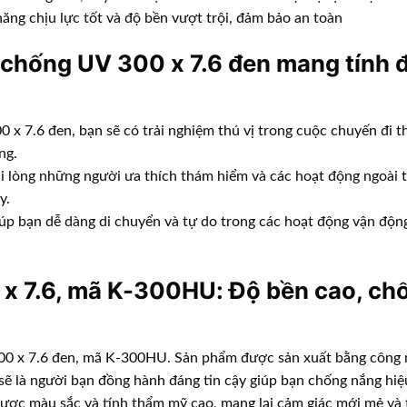
năng chịu lực tốt và độ bền vượt trội, đảm bảo an toàn
chống UV 300 x 7.6 đen mang tính đ
 x 7.6 đen, bạn sẽ có trải nghiệm thú vị trong cuộc chuyến đi t
ng.
 hài lòng những người ưa thích thám hiểm và các hoạt động ngoà
y.
p bạn dễ dàng di chuyển và tự do trong các hoạt động vận động
x 7.6, mã K-300HU: Độ bền cao, chố
0 x 7.6 đen, mã K-300HU. Sản phẩm được sản xuất bằng công ng
ẽ là người bạn đồng hành đáng tin cậy giúp bạn chống nắng hiệu
được màu sắc và tính thẩm mỹ cao, mang lại cảm giác mới mẻ và 