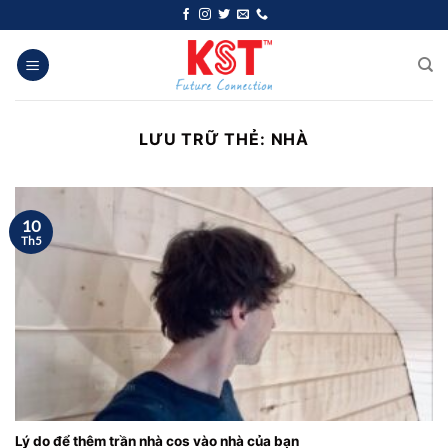
Chuyển
đến
nội
dung
LƯU TRỮ THẺ:
NHÀ
10
Th5
Lý do để thêm trần nhà cos vào nhà của bạn