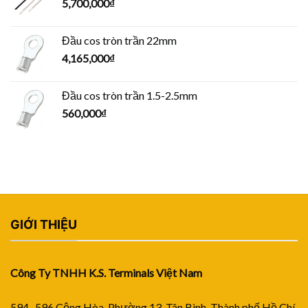
5,700,000
₫
Đầu cos tròn trần 22mm
4,165,000
₫
Đầu cos tròn trần 1.5-2.5mm
560,000
₫
GIỚI THIỆU
Công Ty TNHH K.S. Terminals Việt Nam
594 -596 Cộng Hòa, Phường 13, Tân Bình, Thành phố Hồ Chí