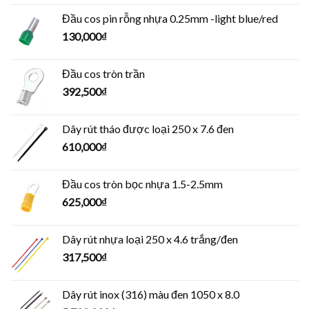
Đầu cos pin rỗng nhựa 0.25mm -light blue/red
130,000
₫
Đầu cos tròn trần
392,500
₫
Dây rút tháo được loại 250 x 7.6 đen
610,000
₫
Đầu cos tròn bọc nhựa 1.5-2.5mm
625,000
₫
Dây rút nhựa loại 250 x 4.6 trắng/đen
317,500
₫
Dây rút inox (316) màu đen 1050 x 8.0