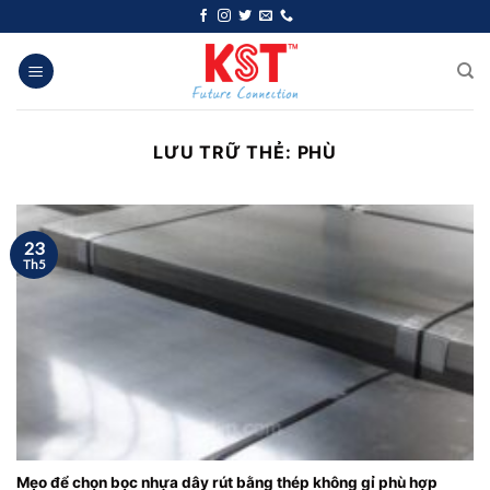
Chuyển
đến
nội
dung
LƯU TRỮ THẺ:
PHÙ
23
Th5
Mẹo để chọn bọc nhựa dây rút bằng thép không gỉ phù hợp