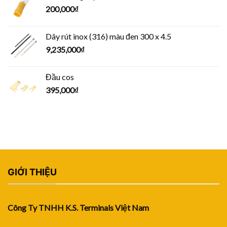
200,000
₫
Dây rút inox (316) màu đen 300 x 4.5
9,235,000
₫
Đầu cos
395,000
₫
GIỚI THIỆU
Công Ty TNHH K.S. Terminals Việt Nam