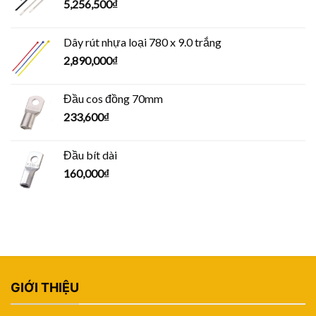
5,256,500
₫
Dây rút nhựa loại 780 x 9.0 trắng
2,890,000
₫
Đầu cos đồng 70mm
233,600
₫
Đầu bít dài
160,000
₫
GIỚI THIỆU