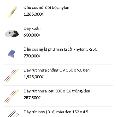
Đầu cos nối đôi bọc nylon
1,265,000
₫
Dây xoắn
630,000
₫
Đầu cos ngắt phụ hình lá cờ - nylon 5-250
770,000
₫
Dây rút nhựa chống UV 550 x 9.0 đen
1,925,000
₫
Dây rút nhựa loại 300 x 3.6 trắng/đen
287,500
₫
Dây rút inox (316) màu đen 152 x 4.5