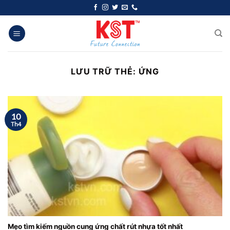
Chuyển
đến
nội
dung
LƯU TRỮ THẺ:
ỨNG
10
Th4
Mẹo tìm kiếm nguồn cung ứng chất rút nhựa tốt nhất