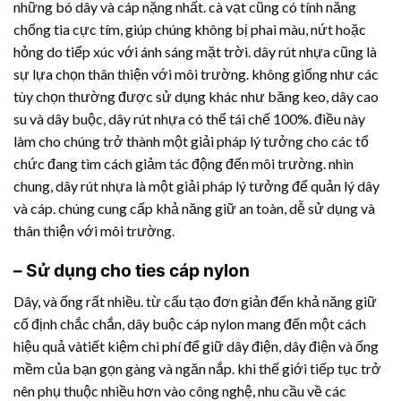
những bó dây và cáp nặng nhất. cà vạt cũng có tính năng
chống tia cực tím, giúp chúng không bị phai màu, nứt hoặc
hỏng do tiếp xúc với ánh sáng mặt trời.
dây rút nhựa
cũng là
sự lựa chọn thân thiện với môi trường. không giống như các
tùy chọn thường được sử dụng khác như băng keo, dây cao
su và dây buộc,
dây rút nhựa
có thể tái chế 100%. điều này
làm cho chúng trở thành một giải pháp lý tưởng cho các tổ
chức đang tìm cách giảm tác động đến môi trường. nhìn
chung,
dây rút nhựa
là một giải pháp lý tưởng để quản lý dây
và cáp. chúng cung cấp khả năng giữ an toàn, dễ sử dụng và
thân thiện với môi trường.
– Sử dụng cho ties cáp nylon
Dây, và ống rất nhiều. từ cấu tạo đơn giản đến khả năng giữ
cố định chắc chắn, dây buộc cáp nylon mang đến một cách
hiệu quả vàtiết kiệm chi phí để giữ dây điện, dây điện và ống
mềm của bạn gọn gàng và ngăn nắp. khi thế giới tiếp tục trở
nên phụ thuộc nhiều hơn vào công nghệ, nhu cầu về các