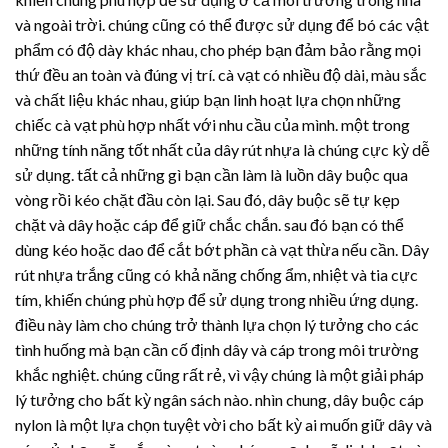
và ngoài trời. chúng cũng có thể được sử dụng để bó các vật
phẩm có độ dày khác nhau, cho phép bạn đảm bảo rằng mọi
thứ đều an toàn và đúng vị trí. cà vạt có nhiều độ dài, màu sắc
và chất liệu khác nhau, giúp bạn linh hoạt lựa chọn những
chiếc cà vạt phù hợp nhất với nhu cầu của mình. một trong
những tính năng tốt nhất của
dây rút nhựa
là chúng cực kỳ dễ
sử dụng. tất cả những gì bạn cần làm là luồn dây buộc qua
vòng rồi kéo chặt đầu còn lại. Sau đó, dây buộc sẽ tự kẹp
chặt và dây hoặc cáp để giữ chắc chắn. sau đó bạn có thể
dùng kéo hoặc dao để cắt bớt phần cà vạt thừa nếu cần.
Dây
rút nhựa
trắng cũng có khả năng chống ẩm, nhiệt và tia cực
tím, khiến chúng phù hợp để sử dụng trong nhiều ứng dụng.
điều này làm cho chúng trở thành lựa chọn lý tưởng cho các
tình huống mà bạn cần cố định dây và cáp trong môi trường
khắc nghiệt. chúng cũng rất rẻ, vì vậy chúng là một giải pháp
lý tưởng cho bất kỳ ngân sách nào. nhìn chung, dây buộc cáp
nylon là một lựa chọn tuyệt vời cho bất kỳ ai muốn giữ dây và