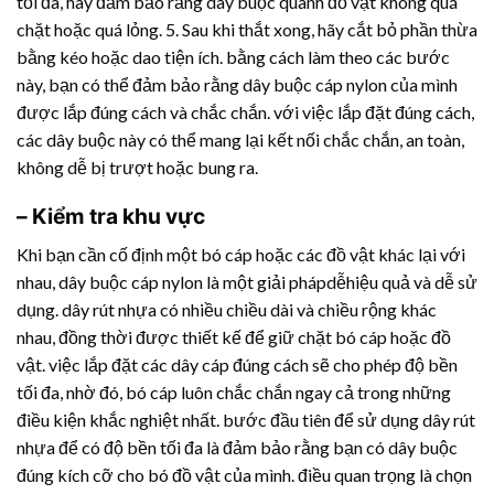
tối đa, hãy đảm bảo rằng dây buộc quanh đồ vật không quá
chặt hoặc quá lỏng. 5. Sau khi thắt xong, hãy cắt bỏ phần thừa
bằng kéo hoặc dao tiện ích. bằng cách làm theo các bước
này, bạn có thể đảm bảo rằng dây buộc cáp nylon của mình
được lắp đúng cách và chắc chắn. với việc lắp đặt đúng cách,
các dây buộc này có thể mang lại kết nối chắc chắn, an toàn,
không dễ bị trượt hoặc bung ra.
– Kiểm tra khu vực
Khi bạn cần cố định một bó cáp hoặc các đồ vật khác lại với
nhau, dây buộc cáp nylon là một giải phápdễhiệu quả và dễ sử
dụng.
dây rút nhựa
có nhiều chiều dài và chiều rộng khác
nhau, đồng thời được thiết kế để giữ chặt bó cáp hoặc đồ
vật. việc lắp đặt các dây cáp đúng cách sẽ cho phép độ bền
tối đa, nhờ đó, bó cáp luôn chắc chắn ngay cả trong những
điều kiện khắc nghiệt nhất. bước đầu tiên để sử dụng
dây rút
nhựa
để có độ bền tối đa là đảm bảo rằng bạn có dây buộc
đúng kích cỡ cho bó đồ vật của mình. điều quan trọng là chọn