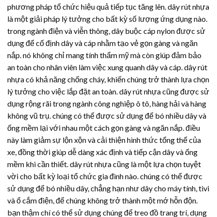
phương pháp tổ chức hiệu quả tiếp tục tăng lên.
dây rút nhựa
là một giải pháp lý tưởng cho bất kỳ số lượng ứng dụng nào.
trong ngành điện và viễn thông, dây buộc cáp nylon được sử
dụng để cố định dây và cáp nhằm tạo vẻ gọn gàng và ngăn
nắp. nó không chỉ mang tính thẩm mỹ mà còn giúp đảm bảo
an toàn cho nhân viên làm việc xung quanh dây và cáp.
dây rút
nhựa
có khả năng chống cháy, khiến chúng trở thành lựa chọn
lý tưởng cho việc lắp đặt an toàn.
dây rút nhựa
cũng được sử
dụng rộng rãi trong ngành công nghiệp ô tô, hàng hải và hàng
không vũ trụ. chúng có thể được sử dụng để bó nhiều dây và
ống mềm lại với nhau một cách gọn gàng và ngăn nắp. điều
này làm giảm sự lộn xộn và cải thiện hình thức tổng thể của
xe, đồng thời giúp dễ dàng xác định và tiếp cận dây và ống
mềm khi cần thiết.
dây rút nhựa
cũng là một lựa chọn tuyệt
vời cho bất kỳ loại tổ chức gia đình nào. chúng có thể được
sử dụng để bó nhiều dây, chẳng hạn như dây cho máy tính, tivi
và ổ cắm điện, để chúng không trở thành một mớ hỗn độn.
bạn thậm chí có thể sử dụng chúng để treo đồ trang trí, dụng