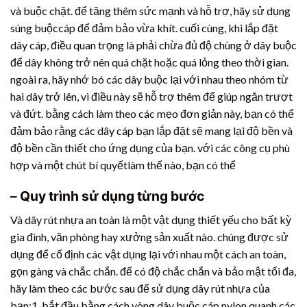
và buộc chặt. để tăng thêm sức mạnh và hỗ trợ, hãy sử dụng
súng buộccáp để đảm bảo vừa khít. cuối cùng, khi lắp đặt
dây cáp, điều quan trọng là phải chừa đủ độ chùng ở dây buộc
để dây không trở nên quá chặt hoặc quá lỏng theo thời gian.
ngoài ra, hãy nhớ bó các dây buộc lại với nhau theo nhóm từ
hai dây trở lên, vì điều này sẽ hỗ trợ thêm để giúp ngăn trượt
và đứt. bằng cách làm theo các mẹo đơn giản này, bạn có thể
đảm bảo rằng các dây cáp bạn lắp đặt sẽ mang lại độ bền và
độ bền cần thiết cho ứng dụng của bạn. với các công cụ phù
hợp và một chút bí quyếtlàm thế nào, bạn có thể
– Quy trình sử dụng từng bước
Và
dây rút nhựa
an toàn là một vật dụng thiết yếu cho bất kỳ
gia đình, văn phòng hay xưởng sản xuất nào. chúng được sử
dụng để cố định các vật dụng lại với nhau một cách an toàn,
gọn gàng và chắc chắn. để có độ chắc chắn và bảo mật tối đa,
hãy làm theo các bước sau để sử dụng
dây rút nhựa
của
bạn:1. bắt đầu bằng cách vòng dây buộc cáp nylon quanh các