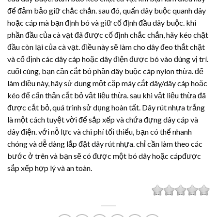
để đảm bảo giữ chắc chắn. sau đó, quấn dây buộc quanh dây
hoặc cáp mà bạn định bó và giữ cố định đầu dây buộc. khi
phần đầu của cà vạt đã được cố định chắc chắn, hãy kéo chặt
đầu còn lại của cà vạt. điều này sẽ làm cho dây đeo thắt chặt
và cố định các dây cáp hoặc dây điện được bó vào đúng vị trí.
cuối cùng, bạn cần cắt bỏ phần dây buộc cáp nylon thừa. để
làm điều này, hãy sử dụng một cặp máy cắt dây/dây cáp hoặc
kéo để cẩn thận cắt bỏ vật liệu thừa. sau khi vật liệu thừa đã
được cắt bỏ, quá trình sử dụng hoàn tất.
Dây rút nhựa
trắng
là một cách tuyệt vời để sắp xếp và chứa đựng dây cáp và
dây điện. với nỗ lực và chi phí tối thiểu, bạn có thể nhanh
chóng và dễ dàng lắp đặt
dây rút nhựa
. chỉ cần làm theo các
bước ở trên và bạn sẽ có được một bó dây hoặc cápđược
sắp xếp hợp lý và an toàn.