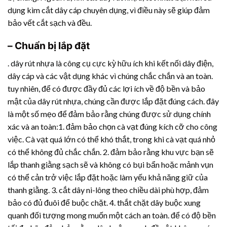
dụng kìm cắt dây cáp chuyên dụng, vì điều này sẽ giúp đảm
bảo vết cắt sạch và đều.
– Chuẩn bị lắp đặt
.
dây rút nhựa
là công cụ cực kỳ hữu ích khi kết nối dây điện,
dây cáp và các vật dụng khác vì chúng chắc chắn và an toàn.
tuy nhiên, để có được đầy đủ các lợi ích về độ bền và bảo
mật của
dây rút nhựa
, chúng cần được lắp đặt đúng cách. đây
là một số mẹo để đảm bảo rằng chúng được sử dụng chính
xác và an toàn:1. đảm bảo chọn cà vạt đúng kích cỡ cho công
việc. Cà vạt quá lớn có thể khó thắt, trong khi cà vạt quá nhỏ
có thể không đủ chắc chắn. 2. đảm bảo rằng khu vực bạn sẽ
lắp thanh giằng sạch sẽ và không có bụi bẩn hoặc mảnh vụn
có thể cản trở việc lắp đặt hoặc làm yếu khả năng giữ của
thanh giằng. 3. cắt dây ni-lông theo chiều dài phù hợp, đảm
bảo có đủ đuôi để buộc chặt. 4. thắt chặt dây buộc xung
quanh đối tượng mong muốn một cách an toàn. để có độ bền