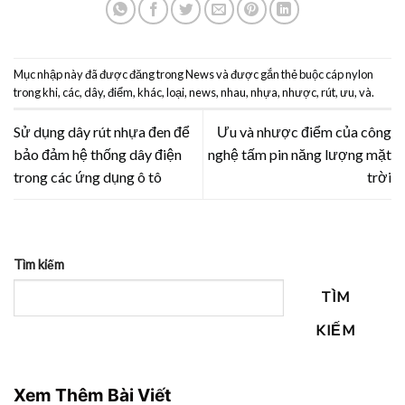
Mục nhập này đã được đăng trong
News
và được gắn thẻ
buộc cáp nylon
trong khi
,
các
,
dây
,
điểm
,
khác
,
loại
,
news
,
nhau
,
nhựa
,
nhược
,
rút
,
ưu
,
và
.
Sử dụng dây rút nhựa đen để
Ưu và nhược điểm của công
bảo đảm hệ thống dây điện
nghệ tấm pin năng lượng mặt
trong các ứng dụng ô tô
trời
Tìm kiếm
TÌM
KIẾM
Xem Thêm Bài Viết