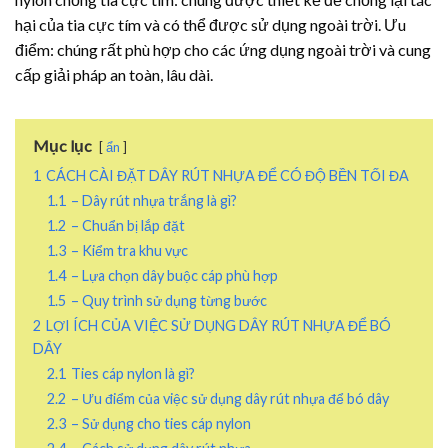
hại của tia cực tím và có thể được sử dụng ngoài trời. Ưu
điểm: chúng rất phù hợp cho các ứng dụng ngoài trời và cung
cấp giải pháp an toàn, lâu dài.
Mục lục
ẩn
1
CÁCH CÀI ĐẶT DÂY RÚT NHỰA ĐỂ CÓ ĐỘ BỀN TỐI ĐA
1.1
– Dây rút nhựa trắng là gì?
1.2
– Chuẩn bị lắp đặt
1.3
– Kiểm tra khu vực
1.4
– Lựa chọn dây buộc cáp phù hợp
1.5
– Quy trình sử dụng từng bước
2
LỢI ÍCH CỦA VIỆC SỬ DỤNG DÂY RÚT NHỰA ĐỂ BÓ
DÂY
2.1
Ties cáp nylon là gì?
2.2
– Ưu điểm của việc sử dụng dây rút nhựa để bó dây
2.3
– Sử dụng cho ties cáp nylon