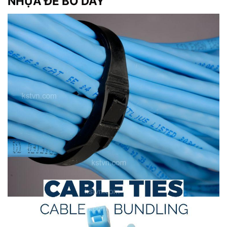
NHỰA
ĐỂ BÓ DÂY