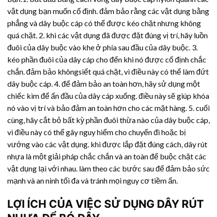
vật dụng bạn muốn cố định. đảm bảo rằng các vật dụng bằng
phẳng và dây buộc cáp có thể được kéo chặt nhưng không
quá chặt. 2. khi các vật dụng đã được đặt đúng vị trí, hãy luồn
đuôi của dây buộc vào khe ở phía sau đầu của dây buộc. 3.
kéo phần đuôi của dây cáp cho đến khi nó được cố định chắc
chắn. đảm bảo khôngsiết quá chặt, vì điều này có thể làm đứt
dây buộc cáp. 4. để đảm bảo an toàn hơn, hãy sử dụng một
chiếc kìm để ấn đầu của dây cáp xuống. điều này sẽ giúp khóa
nó vào vị trí và bảo đảm an toàn hơn cho các mặt hàng. 5. cuối
cùng, hãy cắt bỏ bất kỳ phần đuôi thừa nào của dây buộc cáp,
vì điều này có thể gây nguy hiểm cho chuyến đi hoặc bị
vướng vào các vật dụng. khi được lắp đặt đúng cách,
dây rút
nhựa
là một giải pháp chắc chắn và an toàn để buộc chặt các
vật dụng lại với nhau. làm theo các bước sau để đảm bảo sức
mạnh và an ninh tối đa và tránh mọi nguy cơ tiềm ẩn.
LỢI ÍCH CỦA VIỆC SỬ DỤNG
DÂY RÚT