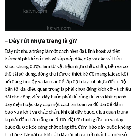
–
Dây rút nhựa
trắng là gì?
Dây rút nhựa
trắng là một cách hiện đại, linh hoạt và tiết
kiệmchi phí để cố định và sắp xếp dây, cáp và các vật liệu
khác. chúng được làm từ vật liệu nhựa chắc chắn, bền và có
thể tái sử dụng, đồng thời được thiết kế để mang lạicác kết
nối đáng tin cậy và lâu dài. để lắp đặt
dây rút nhựa
để có độ
bền tối đa, điều quan trọng là phải chọn đúng kích cỡ và chiều
dài cho công việc. dây buộc phải đủ rộng để vừa khít quanh
dây điện hoặc dây cáp một cách an toàn và đủ dài để đảm
bảo vừa khít và chắc chắn. khi cài dây buộc, điều quan trọng
là phải đảm bảo rằng nó được đặt ở chính giữa bó và dây
buộc được kéo càng chặt càng tốt, đảm bảo dây buộc không
bị chùng. Ngoài ra, khi cắt
dây rút nhựa
, tốt nhất bạn nên sử