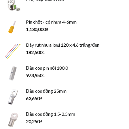
Pin chốt - có nhựa 4-6mm
1,130,000
₫
Dây rút nhựa loại 120 x 4.6 trắng/đen
182,500
₫
Đầu cos pin nối 180.0
973,950
₫
Đầu cos đồng 25mm
63,650
₫
Đầu cos đồng 1.5-2.5mm
20,250
₫