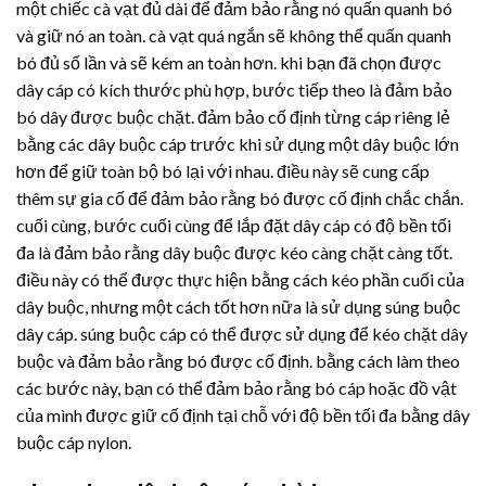
một chiếc cà vạt đủ dài để đảm bảo rằng nó quấn quanh bó
và giữ nó an toàn. cà vạt quá ngắn sẽ không thể quấn quanh
bó đủ số lần và sẽ kém an toàn hơn. khi bạn đã chọn được
dây cáp có kích thước phù hợp, bước tiếp theo là đảm bảo
bó dây được buộc chặt. đảm bảo cố định từng cáp riêng lẻ
bằng các dây buộc cáp trước khi sử dụng một dây buộc lớn
hơn để giữ toàn bộ bó lại với nhau. điều này sẽ cung cấp
thêm sự gia cố để đảm bảo rằng bó được cố định chắc chắn.
cuối cùng, bước cuối cùng để lắp đặt dây cáp có độ bền tối
đa là đảm bảo rằng dây buộc được kéo càng chặt càng tốt.
điều này có thể được thực hiện bằng cách kéo phần cuối của
dây buộc, nhưng một cách tốt hơn nữa là sử dụng súng buộc
dây cáp. súng buộc cáp có thể được sử dụng để kéo chặt dây
buộc và đảm bảo rằng bó được cố định. bằng cách làm theo
các bước này, bạn có thể đảm bảo rằng bó cáp hoặc đồ vật
của mình được giữ cố định tại chỗ với độ bền tối đa bằng dây
buộc cáp nylon.