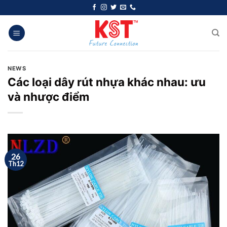
Chuyển
đến
nội
dung
NEWS
Các loại dây rút nhựa khác nhau: ưu
và nhược điểm
26
Th12