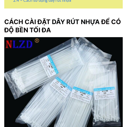
2.4
– Cách sử dụng dây rút nhựa
CÁCH CÀI ĐẶT
DÂY RÚT NHỰA
ĐỂ CÓ
ĐỘ BỀN TỐI ĐA