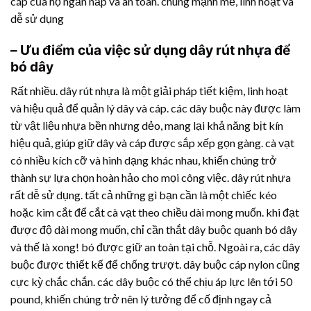
cáp của họ ngăn nắp và an toàn. chúng mạnh mẽ, linh hoạt và
dễ sử dụng
– Ưu điểm của việc sử dụng
dây rút nhựa
để
bó dây
Rất nhiều.
dây rút nhựa
là một giải pháp tiết kiệm, linh hoạt
và hiệu quả để quản lý dây và cáp. các dây buộc này được làm
từ vật liệu nhựa bền nhưng dẻo, mang lại khả năng bịt kín
hiệu quả, giúp giữ dây và cáp được sắp xếp gọn gàng. cà vạt
có nhiều kích cỡ và hình dạng khác nhau, khiến chúng trở
thành sự lựa chọn hoàn hảo cho mọi công việc.
dây rút nhựa
rất dễ sử dụng. tất cả những gì bạn cần là một chiếc kéo
hoặc kìm cắt để cắt cà vạt theo chiều dài mong muốn. khi đạt
được độ dài mong muốn, chỉ cần thắt dây buộc quanh bó dây
và thế là xong! bó được giữ an toàn tại chỗ. Ngoài ra, các dây
buộc được thiết kế để chống trượt. dây buộc cáp nylon cũng
cực kỳ chắc chắn. các dây buộc có thể chịu áp lực lên tới 50
pound, khiến chúng trở nên lý tưởng để cố định ngay cả