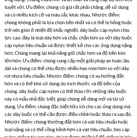
tuyệt vời. Ưu điểm: chúng có giá rất phải chăng, dễ sử dụng
và có nhiều kích cỡ và màu sắc khác nhau. Nhược điểm:
chúng không phải là lựa chọn bền nhất và có thể bị hỏng hoặc
trở nên giòn ở nhiệt độ khắc nghiệt. dây buộc cáp nylon chịu
lực cao: đây là loại dày hơn và chắc chắn hơn so với dây buộc
cáp nylon tiêu chuẩn và được thiết kế cho các ứng dụng nặng
hơn. Chúng mang lại khả năng giữ chắc hơn và độ bền kéo
lớn hơn. Ưu điểm: chúng cung cấp một giải pháp an toàn, lâu
dài và chúng có thể chịu được nhiều hao mòn hơn so với
dây
rút nhựa
tiêu chuẩn. Nhược điểm: chúng có xu hướng đắt
hơn và có thể khó sử dụng do kích thước và độ bền của
chúng. dây buộc cáp nylon có thể tháo rời: những dây buộc
này có mấu nhả đặc biệt, giúp chúng dễ dàng mở và tái sử
dụng. Ưu điểm: chúng đặc biệt hữu ích cho các ứng dụng mà
các dây buộc có thể cần được điều chỉnh hoặc tháo ra sau đó.
Nhược điểm: chúng thường đắt hơn cà vạt tiêu chuẩn hoặc
loại nặng và có thể cồng kềnh hơn cà vạt tiêu chuẩn. ties cáp
nylon chống tia cực tím: chúng được thiết kế để chống lại tác