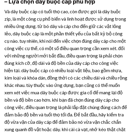
– Lựa chọn dây buộc cáp phù hợp
Và dây buộc cáp có tuổi thọ cao, còn được gọi là dây buộc
zip, là một công cụ phổ biến và linh hoạt được sử dụng trong
nhiều ứng dụng. từ bó dây và cáp cho đến giữ các vật lỏng
lẻo, dây buộc cáp là một phần thiết yếu của bất kỳ bộ công
cụ nào. tuy nhiên, khi nói đến việc chọn đúng dây cáp cho một
công việc cụ thể, có một số điều quan trọng cần xem xét. đối
với những người mới bắt đầu, điều quan trọng là phải chọn
đúng kích cỡ, độ dài và độ bền của dây cáp cho công việc
hiện tại. dây buộc cáp có nhiều loại vật liệu, bao gồm nhựa,
kim loại và khóa dán, đồng thời có các chiều dài và chiều rộng
khác nhau. tùy thuộc vào ứng dụng, bạn cũng có thể muốn
xem xét việc mua dây buộc cáp được gia cố để mang lại độ
bền và độ bền cao hơn. khi bạn đã chọn đúng dây cáp cho
công việc, điều quan trọng là phải lắp đặt chúng đúng cách để
đảm bảo độ bền và tuổi thọ tối đa. Để bắt đầu, hãy kiểm tra
độ vừa vặn của dây cáp để đảm bảo nó vừa vặn chắc chắn
xung quanh đồ vật hoặc dây. khi cài cà vạt, nhớ kéo thật chặt