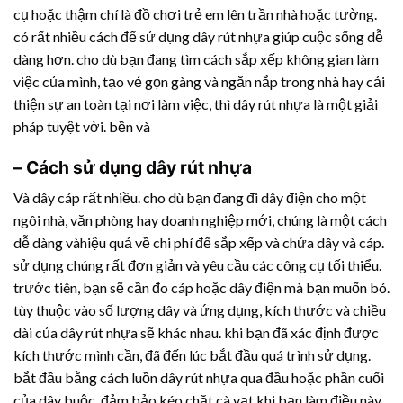
cụ hoặc thậm chí là đồ chơi trẻ em lên trần nhà hoặc tường.
có rất nhiều cách để sử dụng
dây rút nhựa
giúp cuộc sống dễ
dàng hơn. cho dù bạn đang tìm cách sắp xếp không gian làm
việc của mình, tạo vẻ gọn gàng và ngăn nắp trong nhà hay cải
thiện sự an toàn tại nơi làm việc, thì
dây rút nhựa
là một giải
pháp tuyệt vời. bền và
– Cách sử dụng
dây rút nhựa
Và dây cáp rất nhiều. cho dù bạn đang đi dây điện cho một
ngôi nhà, văn phòng hay doanh nghiệp mới, chúng là một cách
dễ dàng vàhiệu quả về chi phí để sắp xếp và chứa dây và cáp.
sử dụng chúng rất đơn giản và yêu cầu các công cụ tối thiểu.
trước tiên, bạn sẽ cần đo cáp hoặc dây điện mà bạn muốn bó.
tùy thuộc vào số lượng dây và ứng dụng, kích thước và chiều
dài của
dây rút nhựa
sẽ khác nhau. khi bạn đã xác định được
kích thước mình cần, đã đến lúc bắt đầu quá trình sử dụng.
bắt đầu bằng cách luồn
dây rút nhựa
qua đầu hoặc phần cuối
của dây buộc. đảm bảo kéo chặt cà vạt khi bạn làm điều này