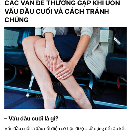
CÁC VẤN ĐỀ THƯỜNG GẶP KHI UỐN
VẤU ĐẦU CUỐI VÀ CÁCH TRÁNH
CHÚNG
– Vấu đầu cuối là gì?
Vấu đầu cuối là đầu nối điện cơ học được sử dụng để tạo kết