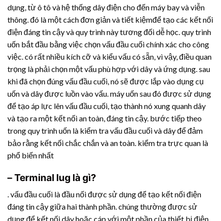
dụng, từ ô tô và hệ thống dây điện cho đến máy bay và viễn
thông. đó là một cách đơn giản và tiết kiệmđể tạo các kết nối
điện đáng tin cậy và quy trình này tương đối dễ học. quy trình
uốn bắt đầu bằng việc chọn vấu đầu cuối chính xác cho công
việc. có rất nhiều kích cỡ và kiểu vấu có sẵn, vì vậy, điều quan
trọng là phải chọn một vấu phù hợp với dây và ứng dụng. sau
khi đã chọn đúng vấu đầu cuối, nó sẽ được lắp vào dụng cụ
uốn và dây được luồn vào vấu. máy uốn sau đó được sử dụng
để tạo áp lực lên vấu đầu cuối, tạo thành nó xung quanh dây
và tạo ra một kết nối an toàn, đáng tin cậy. bước tiếp theo
trong quy trình uốn là kiểm tra vấu đầu cuối và dây để đảm
bảo rằng kết nối chắc chắn và an toàn. kiểm tra trực quan là
phổ biến nhất
– Terminal lug là gì?
. vấu đầu cuối là đầu nối được sử dụng để tạo kết nối điện
đáng tin cậy giữa hai thành phần. chúng thường được sử
dụng để kết nối dây hoặc cáp với một phần của thiết bị điện