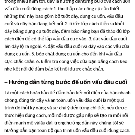
trong nhiều năm tới. đây là hướng dẫntừng bướcvề cách uốn
vấu đầu cuối đúng cách:1. thu thập các công cụ cần thiết.
những thứ này bao gồm bộ tuốt dây, dụng cụ uốn, vấu đầu
cuối và dây bạn đang kết nối. 2. tước lớp cách điện ra khỏi
dây bằng dụng cụ tuốt dây. đảm bảo rằng bạn đã tháo đủ lớp
cách điện để có thể lắp vấu đầu cực vào. 3. đặt vấu đầu cuối
lên dây lộ ra ngoài. 4. đặt vấu đầu cuối và dây vào các vấu của
dụng cụ uốn. 5. bóp chặt dụng cụ uốn cho đến khi vấu đầu
cực chắc chắn. 6. kiểm tra công việc của bạn bằng cách kéo
nhẹ kết nối để đảm bảo kết nối được chắc chắn.
– Hướng dẫn từng bước để uốn vấu đầu cuối
Là một cách hoàn hảo để đảm bảo kết nối điện của bạn nhanh
chóng, đáng tin cậy và an toàn. uốn vấu đầu cuối là một quá
trình đòi hỏi kỹ năng và sự chú ý đến từng chi tiết. nếu được
thực hiện đúng cách, mối nối được gấp nếp sẽ tạo ra mối nối
điện mạnh mẽ vàlâu dài. trong hướng dẫn này, chúng tôi sẽ
hướng dẫn bạn toàn bộ quá trình uốn vấu đầu cuối đúng cách.