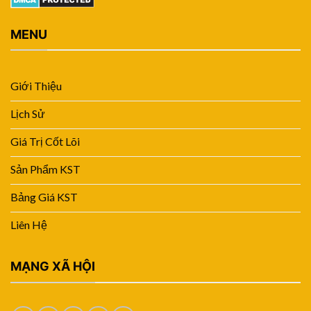
MENU
Giới Thiệu
Lịch Sử
Giá Trị Cốt Lõi
Sản Phẩm KST
Bảng Giá KST
Liên Hệ
MẠNG XÃ HỘI