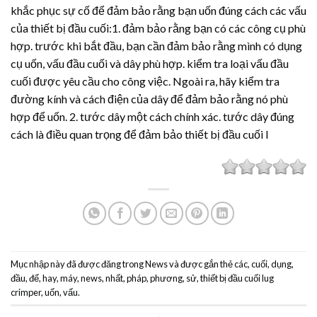
khắc phục sự cố để đảm bảo rằng bạn uốn đúng cách các vấu
của thiết bị đầu cuối:1. đảm bảo rằng bạn có các công cụ phù
hợp. trước khi bắt đầu, bạn cần đảm bảo rằng mình có dụng
cụ uốn, vấu đầu cuối và dây phù hợp. kiểm tra loại vấu đầu
cuối được yêu cầu cho công việc. Ngoài ra, hãy kiểm tra
đường kính và cách điện của dây để đảm bảo rằng nó phù
hợp để uốn. 2. tước dây một cách chính xác. tước dây đúng
cách là điều quan trọng để đảm bảo thiết bị đầu cuối l
Mục nhập này đã được đăng trong
News
và được gắn thẻ
các
,
cuối
,
dụng
,
đầu
,
để
,
hay
,
máy
,
news
,
nhất
,
pháp
,
phương
,
sử
,
thiết bị đầu cuối lug
crimper
,
uốn
,
vấu
.