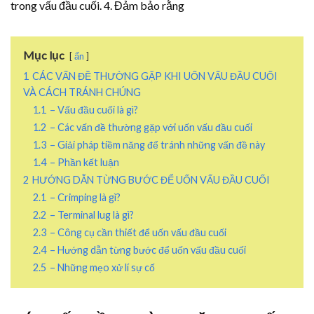
trong vấu đầu cuối. 4. Đảm bảo rằng
Mục lục
ẩn
1
CÁC VẤN ĐỀ THƯỜNG GẶP KHI UỐN VẤU ĐẦU CUỐI
VÀ CÁCH TRÁNH CHÚNG
1.1
– Vấu đầu cuối là gì?
1.2
– Các vấn đề thường gặp với uốn vấu đầu cuối
1.3
– Giải pháp tiềm năng để tránh những vấn đề này
1.4
– Phần kết luận
2
HƯỚNG DẪN TỪNG BƯỚC ĐỂ UỐN VẤU ĐẦU CUỐI
2.1
– Crimping là gì?
2.2
– Terminal lug là gì?
2.3
– Công cụ cần thiết để uốn vấu đầu cuối
2.4
– Hướng dẫn từng bước để uốn vấu đầu cuối
2.5
– Những mẹo xử lí sự cố