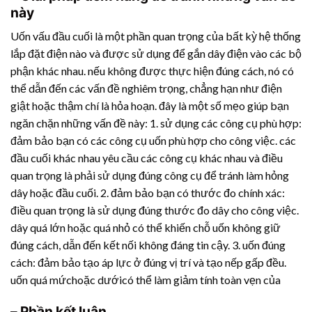
này
Uốn vấu đầu cuối là một phần quan trọng của bất kỳ hệ thống
lắp đặt điện nào và được sử dụng để gắn dây điện vào các bộ
phận khác nhau. nếu không được thực hiện đúng cách, nó có
thể dẫn đến các vấn đề nghiêm trọng, chẳng hạn như điện
giật hoặc thậm chí là hỏa hoạn. đây là một số mẹo giúp bạn
ngăn chặn những vấn đề này: 1. sử dụng các công cụ phù hợp:
đảm bảo bạn có các công cụ uốn phù hợp cho công việc. các
đầu cuối khác nhau yêu cầu các công cụ khác nhau và điều
quan trọng là phải sử dụng đúng công cụ để tránh làm hỏng
dây hoặc đầu cuối. 2. đảm bảo bạn có thước đo chính xác:
điều quan trọng là sử dụng đúng thước đo dây cho công việc.
dây quá lớn hoặc quá nhỏ có thể khiến chỗ uốn không giữ
đúng cách, dẫn đến kết nối không đáng tin cậy. 3. uốn đúng
cách: đảm bảo tạo áp lực ở đúng vị trí và tạo nếp gấp đều.
uốn quá mứchoặc dướicó thể làm giảm tính toàn vẹn của
– Phần kết luận