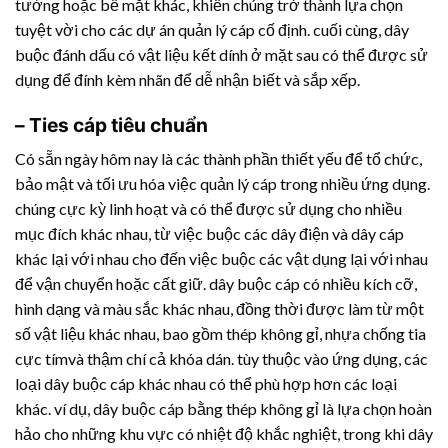
tường hoặc bề mặt khác, khiến chúng trở thành lựa chọn
tuyệt vời cho các dự án quản lý cáp cố định. cuối cùng, dây
buộc đánh dấu có vật liệu kết dính ở mặt sau có thể được sử
dụng để đính kèm nhãn để dễ nhận biết và sắp xếp.
– Ties cáp tiêu chuẩn
Có sẵn ngày hôm nay là các thành phần thiết yếu để tổ chức,
bảo mật và tối ưu hóa việc quản lý cáp trong nhiều ứng dụng.
chúng cực kỳ linh hoạt và có thể được sử dụng cho nhiều
mục đích khác nhau, từ việc buộc các dây điện và dây cáp
khác lại với nhau cho đến việc buộc các vật dụng lại với nhau
để vận chuyển hoặc cất giữ. dây buộc cáp có nhiều kích cỡ,
hình dạng và màu sắc khác nhau, đồng thời được làm từ một
số vật liệu khác nhau, bao gồm thép không gỉ, nhựa chống tia
cực tímvà thậm chí cả khóa dán. tùy thuộc vào ứng dụng, các
loại dây buộc cáp khác nhau có thể phù hợp hơn các loại
khác. ví dụ, dây buộc cáp bằng thép không gỉ là lựa chọn hoàn
hảo cho những khu vực có nhiệt độ khắc nghiệt, trong khi dây