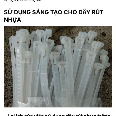
SỬ DỤNG SÁNG TẠO CHO
DÂY RÚT
NHỰA
– Lợi ích của việc sử dụng
dây rút nhựa
trắng