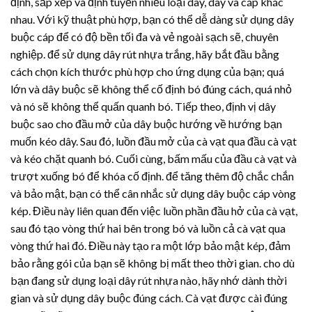
định, sắp xếp và định tuyến nhiều loại dây, dây và cáp khác
nhau. Với kỹ thuật phù hợp, bạn có thể dễ dàng sử dụng dây
buộc cáp để có độ bền tối đa và vẻ ngoài sạch sẽ, chuyên
nghiệp. để sử dụng
dây rút nhựa
trắng, hãy bắt đầu bằng
cách chọn kích thước phù hợp cho ứng dụng của bạn; quá
lớn và dây buộc sẽ không thể cố định bó đúng cách, quá nhỏ
và nó sẽ không thể quấn quanh bó. Tiếp theo, định vị dây
buộc sao cho đầu mở của dây buộc hướng về hướng bạn
muốn kéo dây. Sau đó, luồn đầu mở của cà vạt qua đầu cà vạt
và kéo chặt quanh bó. Cuối cùng, bấm mấu của đầu cà vạt và
trượt xuống bó để khóa cố định. để tăng thêm độ chắc chắn
và bảo mật, bạn có thể cân nhắc sử dụng dây buộc cáp vòng
kép. Điều này liên quan đến việc luồn phần đầu hở của cà vạt,
sau đó tạo vòng thứ hai bên trong bó và luồn cả cà vạt qua
vòng thứ hai đó. Điều này tạo ra một lớp bảo mật kép, đảm
bảo rằng gói của bạn sẽ không bị mất theo thời gian. cho dù
bạn đang sử dụng loại
dây rút nhựa
nào, hãy nhớ dành thời
gian và sử dụng dây buộc đúng cách. Cà vạt được cài đúng