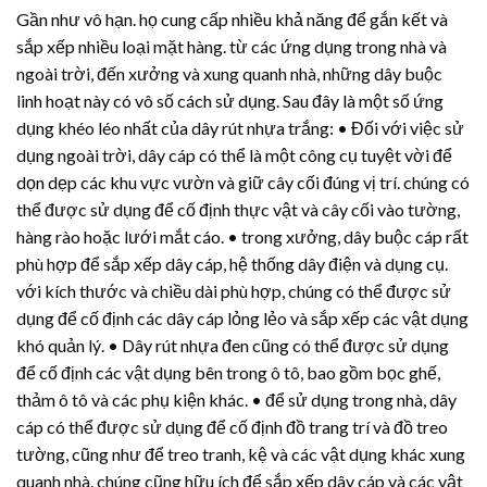
Gần như vô hạn. họ cung cấp nhiều khả năng để gắn kết và
sắp xếp nhiều loại mặt hàng. từ các ứng dụng trong nhà và
ngoài trời, đến xưởng và xung quanh nhà, những dây buộc
linh hoạt này có vô số cách sử dụng. Sau đây là một số ứng
dụng khéo léo nhất của
dây rút nhựa
trắng: • Đối với việc sử
dụng ngoài trời, dây cáp có thể là một công cụ tuyệt vời để
dọn dẹp các khu vực vườn và giữ cây cối đúng vị trí. chúng có
thể được sử dụng để cố định thực vật và cây cối vào tường,
hàng rào hoặc lưới mắt cáo. • trong xưởng, dây buộc cáp rất
phù hợp để sắp xếp dây cáp, hệ thống dây điện và dụng cụ.
với kích thước và chiều dài phù hợp, chúng có thể được sử
dụng để cố định các dây cáp lỏng lẻo và sắp xếp các vật dụng
khó quản lý. •
Dây rút nhựa
đen cũng có thể được sử dụng
để cố định các vật dụng bên trong ô tô, bao gồm bọc ghế,
thảm ô tô và các phụ kiện khác. • để sử dụng trong nhà, dây
cáp có thể được sử dụng để cố định đồ trang trí và đồ treo
tường, cũng như để treo tranh, kệ và các vật dụng khác xung
quanh nhà. chúng cũng hữu ích để sắp xếp dây cáp và các vật