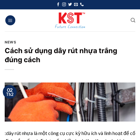
Chuyển
đến
nội
dung
NEWS
Cách sử dụng dây rút nhựa trắng
đúng cách
02
Th2
:
dây rút nhựa
là một công cụ cực kỳ hữu ích và linh hoạt để cố