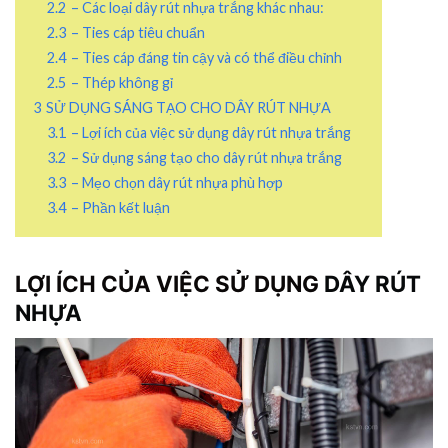
2.2
– Các loại dây rút nhựa trắng khác nhau:
2.3
– Ties cáp tiêu chuẩn
2.4
– Ties cáp đáng tin cậy và có thể điều chỉnh
2.5
– Thép không gỉ
3
SỬ DỤNG SÁNG TẠO CHO DÂY RÚT NHỰA
3.1
– Lợi ích của việc sử dụng dây rút nhựa trắng
3.2
– Sử dụng sáng tạo cho dây rút nhựa trắng
3.3
– Mẹo chọn dây rút nhựa phù hợp
3.4
– Phần kết luận
LỢI ÍCH CỦA VIỆC SỬ DỤNG
DÂY RÚT
NHỰA