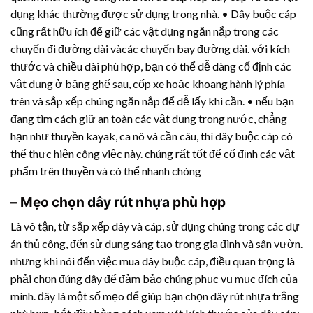
dụng khác thường được sử dụng trong nhà. • Dây buộc cáp
cũng rất hữu ích để giữ các vật dụng ngăn nắp trong các
chuyến đi đường dài vàcác chuyến bay đường dài. với kích
thước và chiều dài phù hợp, bạn có thể dễ dàng cố định các
vật dụng ở băng ghế sau, cốp xe hoặc khoang hành lý phía
trên và sắp xếp chúng ngăn nắp để dễ lấy khi cần. • nếu bạn
đang tìm cách giữ an toàn các vật dụng trong nước, chẳng
hạn như thuyền kayak, ca nô và cần câu, thì dây buộc cáp có
thể thực hiện công việc này. chúng rất tốt để cố định các vật
phẩm trên thuyền và có thể nhanh chóng
– Mẹo chọn
dây rút nhựa
phù hợp
Là vô tận, từ sắp xếp dây và cáp, sử dụng chúng trong các dự
án thủ công, đến sử dụng sáng tạo trong gia đình và sân vườn.
nhưng khi nói đến việc mua dây buộc cáp, điều quan trọng là
phải chọn đúng dây để đảm bảo chúng phục vụ mục đích của
mình. đây là một số mẹo để giúp bạn chọn
dây rút nhựa
trắng