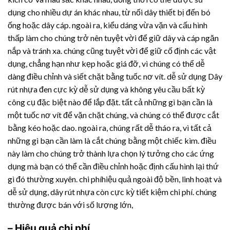
dụng cho nhiều dự án khác nhau, từ nối dây thiết bị đến bó
ống hoặc dây cáp. ngoài ra, kiểu dáng vừa vặn và cấu hình
thấp làm cho chúng trở nên tuyệt vời để giữ dây và cáp ngăn
nắp và tránh xa. chúng cũng tuyệt vời để giữ cố định các vật
dụng, chẳng hạn như kẹp hoặc giá đỡ, vì chúng có thể dễ
dàng điều chỉnh và siết chặt bằng tuốc nơ vít. dễ sử dụng
Dây
rút nhựa
đen cực kỳ dễ sử dụng và không yêu cầu bất kỳ
công cụ đặc biệt nào để lắp đặt. tất cả những gì bạn cần là
một tuốc nơ vít để vặn chặt chúng, và chúng có thể được cắt
bằng kéo hoặc dao. ngoài ra, chúng rất dễ tháo ra, vì tất cả
những gì bạn cần làm là cắt chúng bằng một chiếc kìm. điều
này làm cho chúng trở thành lựa chọn lý tưởng cho các ứng
dụng mà bạn có thể cần điều chỉnh hoặc định cấu hình lại thứ
gì đó thường xuyên. chi phíhiệu quả ngoài độ bền, linh hoạt và
dễ sử dụng,
dây rút nhựa
còn cực kỳ tiết kiệm chi phí. chúng
thường được bán với số lượng lớn,
– Hiệu quả chi phí