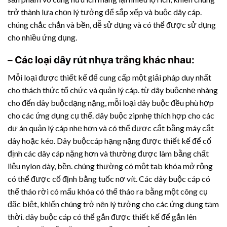
trở thành lựa chọn lý tưởng để sắp xếp và buộc dây cáp.
chúng chắc chắn và bền, dễ sử dụng và có thể được sử dụng
cho nhiều ứng dụng.
– Các loại
dây rút nhựa
trắng khác nhau:
Mỗi loại được thiết kế để cung cấp một giải pháp duy nhất
cho thách thức tổ chức và quản lý cáp. từ dây buộcnhẹ nhàng
cho đến dây buộcdạng nặng, mỗi loại dây buộc đều phù hợp
cho các ứng dụng cụ thể. dây buộc zipnhẹ thích hợp cho các
dự án quản lý cáp nhẹ hơn và có thể được cắt bằng máy cắt
dây hoặc kéo. Dây buộccáp hạng nặng được thiết kế để cố
định các dây cáp nặng hơn và thường được làm bằng chất
liệu nylon dày, bền. chúng thường có một tab khóa mở rộng
có thể được cố định bằng tuốc nơ vít. Các dây buộc cáp có
thể tháo rời có mấu khóa có thể tháo ra bằng một công cụ
đặc biệt, khiến chúng trở nên lý tưởng cho các ứng dụng tạm
thời. dây buộc cáp có thể gắn được thiết kế để gắn lên