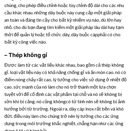
chúng, cho phép điều chỉnh hoặc tùy chỉnh độ dài cho các nhu
cầu khác nhau. những dây buộc này cung cấp một giải pháp
an toàn và đáng tin cậy cho bất kỳ nhiệm vụ nào, dù lớn hay
nhỏ. cho dù bạn đang tìm kiếm một giải pháp lâu dài hay tạm
thời để quản lý hoặc tổ chức dây, dây buộc cápphải có cho
bất kỳ công việc nào.
– Thép không gỉ
Được làm từ các vật liệu khác nhau, bao gồm cả thép không
gỉ. loại vật liệu này có khả năng chống gỉ và ăn mòn cao. nó có
điểm nóng chảy rất cao, lý tưởng cho việc sử dụng ở nhiệt độ
cao. sức mạnh của nó làm cho nó trở thành một lựa chọn
tuyệt vời để cố định các vật phẩm tại chỗ và nó sẽ không bị
sờn khi bị căng. nó cũng khôngcó từ tính nên sẽ không bị ảnh
hưởng bởi từ trường. Ngoài ra, dây cáp inox rất bền và khó
đứt. điều này làm cho chúng trở nên lý tưởng cho các ứng
dụng trong môi trường khắc nghiệt, chẳng hạn như các ứng
dụng ô tô và hàng hải.