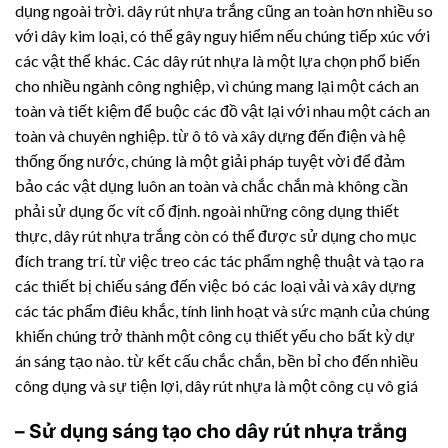
dụng ngoài trời.
dây rút nhựa
trắng cũng an toàn hơn nhiều so
với dây kim loại, có thể gây nguy hiểm nếu chúng tiếp xúc với
các vật thể khác. Các
dây rút nhựa
là một lựa chọn phổ biến
cho nhiều ngành công nghiệp, vì chúng mang lại một cách an
toàn và tiết kiệm để buộc các đồ vật lại với nhau một cách an
toàn và chuyên nghiệp. từ ô tô và xây dựng đến điện và hệ
thống ống nước, chúng là một giải pháp tuyệt vời để đảm
bảo các vật dụng luôn an toàn và chắc chắn mà không cần
phải sử dụng ốc vít cố định. ngoài những công dụng thiết
thực,
dây rút nhựa
trắng còn có thể được sử dụng cho mục
đích trang trí. từ việc treo các tác phẩm nghệ thuật và tạo ra
các thiết bị chiếu sáng đến việc bó các loại vải và xây dựng
các tác phẩm điêu khắc, tính linh hoạt và sức mạnh của chúng
khiến chúng trở thành một công cụ thiết yếu cho bất kỳ dự
án sáng tạo nào. từ kết cấu chắc chắn, bền bỉ cho đến nhiều
công dụng và sự tiện lợi,
dây rút nhựa
là một công cụ vô giá
– Sử dụng sáng tạo cho
dây rút nhựa
trắng