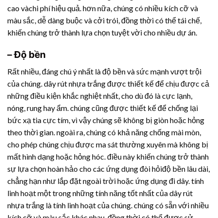
cao vàchi phí hiệu quả. hơn nữa, chúng có nhiều kích cỡ và
màu sắc, dễ dàng buộc và cởi trói, đồng thời có thể tái chế,
khiến chúng trở thành lựa chọn tuyệt vời cho nhiều dự án.
– Độ bền
Rất nhiều, đáng chú ý nhất là độ bền và sức mạnh vượt trội
của chúng.
dây rút nhựa
trắng được thiết kế để chịu được cả
những điều kiện khắc nghiệt nhất, cho dù đó là cực lạnh,
nóng, rung hay ẩm. chúng cũng được thiết kế để chống lại
bức xạ tia cực tím, vì vậy chúng sẽ không bị giòn hoặc hỏng
theo thời gian. ngoài ra, chúng có khả năng chống mài mòn,
cho phép chúng chịu được ma sát thường xuyên mà không bị
mất hình dạng hoặc hỏng hóc. điều này khiến chúng trở thành
sự lựa chọn hoàn hảo cho các ứng dụng đòi hỏiđộ bền lâu dài,
chẳng hạn như lắp đặt ngoài trời hoặc ứng dụng đi dây. tính
linh hoạt một trong những tính năng tốt nhất của
dây rút
nhựa
trắng là tính linh hoạt của chúng. chúng có sẵn với nhiều
kích cỡ và màu sắc khác nhau, đồng thời có thể được sử