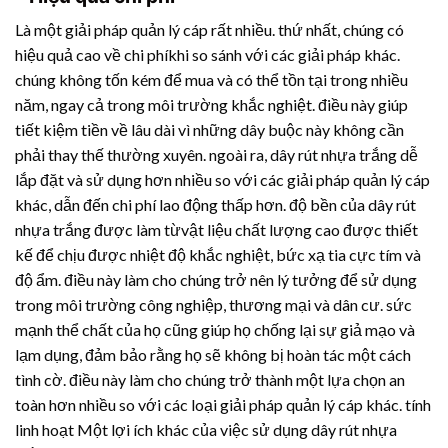
Là một giải pháp quản lý cáp rất nhiều. thứ nhất, chúng có
hiệu quả cao về chi phíkhi so sánh với các giải pháp khác.
chúng không tốn kém để mua và có thể tồn tại trong nhiều
năm, ngay cả trong môi trường khắc nghiệt. điều này giúp
tiết kiệm tiền về lâu dài vì những dây buộc này không cần
phải thay thế thường xuyên. ngoài ra,
dây rút nhựa
trắng dễ
lắp đặt và sử dụng hơn nhiều so với các giải pháp quản lý cáp
khác, dẫn đến chi phí lao động thấp hơn. độ bền của
dây rút
nhựa
trắng được làm từvật liệu chất lượng cao được thiết
kế để chịu được nhiệt độ khắc nghiệt, bức xạ tia cực tím và
độ ẩm. điều này làm cho chúng trở nên lý tưởng để sử dụng
trong môi trường công nghiệp, thương mại và dân cư. sức
mạnh thể chất của họ cũng giúp họ chống lại sự giả mạo và
lạm dụng, đảm bảo rằng họ sẽ không bị hoàn tác một cách
tình cờ. điều này làm cho chúng trở thành một lựa chọn an
toàn hơn nhiều so với các loại giải pháp quản lý cáp khác. tính
linh hoạt Một lợi ích khác của việc sử dụng
dây rút nhựa