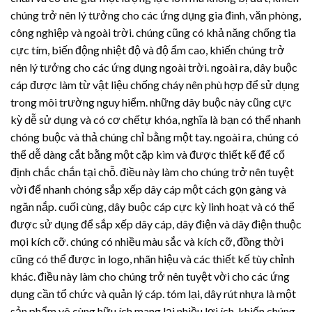
chúng trở nên lý tưởng cho các ứng dụng gia đình, văn phòng,
công nghiệp và ngoài trời. chúng cũng có khả năng chống tia
cực tím, biến động nhiệt độ và độ ẩm cao, khiến chúng trở
nên lý tưởng cho các ứng dụng ngoài trời. ngoài ra, dây buộc
cáp được làm từ vật liệu chống cháy nên phù hợp để sử dụng
trong môi trường nguy hiểm. những dây buộc này cũng cực
kỳ dễ sử dụng và có cơ chếtự khóa, nghĩa là bạn có thể nhanh
chóng buộc và thả chúng chỉ bằng một tay. ngoài ra, chúng có
thể dễ dàng cắt bằng một cặp kìm và được thiết kế để cố
định chắc chắn tại chỗ. điều này làm cho chúng trở nên tuyệt
vời để nhanh chóng sắp xếp dây cáp một cách gọn gàng và
ngăn nắp. cuối cùng, dây buộc cáp cực kỳ linh hoạt và có thể
được sử dụng để sắp xếp dây cáp, dây điện và dây điện thuộc
mọi kích cỡ. chúng có nhiều màu sắc và kích cỡ, đồng thời
cũng có thể được in logo, nhãn hiệu và các thiết kế tùy chỉnh
khác. điều này làm cho chúng trở nên tuyệt vời cho các ứng
dụng cần tổ chức và quản lý cáp. tóm lại,
dây rút nhựa
là một
sản phẩm vô cùng hữu ích mang lại nhiều lợi ích, khiến chúng