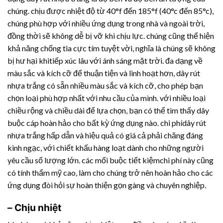
chúng. chịu được nhiệt độ từ 40°f đến 185°f (40°c đến 85°c),
chúng phù hợp với nhiều ứng dụng trong nhà và ngoài trời,
đồng thời sẽ không dễ bị vỡ khi chịu lực. chúng cũng thể hiện
khả năng chống tia cực tím tuyệt vời, nghĩa là chúng sẽ không
bị hư hại khitiếp xúc lâu với ánh sáng mặt trời. đa dạng về
màu sắc và kích cỡ để thuận tiện và linh hoạt hơn,
dây rút
nhựa
trắng có sẵn nhiều màu sắc và kích cỡ, cho phép bạn
chọn loại phù hợp nhất với nhu cầu của mình. với nhiều loại
chiều rộng và chiều dài để lựa chọn, bạn có thể tìm thấy dây
buộc cáp hoàn hảo cho bất kỳ ứng dụng nào. chi phídây rút
nhựa trắng hấp dẫn và hiệu quả có giá cả phải chăng đáng
kinh ngạc, với chiết khấu hàng loạt dành cho những người
yêu cầu số lượng lớn. các mối buộc tiết kiệmchi phí này cũng
có tính thẩm mỹ cao, làm cho chúng trở nên hoàn hảo cho các
ứng dụng đòi hỏi sự hoàn thiện gọn gàng và chuyên nghiệp.
– Chịu nhiệt