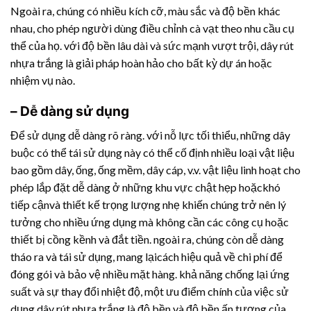
Ngoài ra, chúng có nhiều kích cỡ, màu sắc và độ bền khác
nhau, cho phép người dùng điều chỉnh cà vạt theo nhu cầu cụ
thể của họ. với độ bền lâu dài và sức mạnh vượt trội,
dây rút
nhựa
trắng là giải pháp hoàn hảo cho bất kỳ dự án hoặc
nhiệm vụ nào.
– Dễ dàng sử dụng
Để sử dụng dễ dàng rõ ràng. với nỗ lực tối thiểu, những dây
buộc có thể tái sử dụng này có thể cố định nhiều loại vật liệu
bao gồm dây, ống, ống mềm, dây cáp, v.v. vật liệu linh hoạt cho
phép lắp đặt dễ dàng ở những khu vực chật hẹp hoặckhó
tiếp cậnvà thiết kế trọng lượng nhẹ khiến chúng trở nên lý
tưởng cho nhiều ứng dụng mà không cần các công cụ hoặc
thiết bị cồng kềnh và đắt tiền. ngoài ra, chúng còn dễ dàng
tháo ra và tái sử dụng, mang lạicách hiệu quả về chi phí để
đóng gói và bảo vệ nhiều mặt hàng. khả năng chống lại ứng
suất và sự thay đổi nhiệt độ, một ưu điểm chính của việc sử
dụng
dây rút nhựa
trắng là độ bền và độ bền ấn tượng của