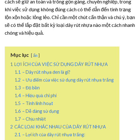
cách sẽ giữ an toàn và trông gọn gàng, chuyên nghiệp, trong
khi việc sử dụng không đúng cách có thể dẫn đến tình trạng
lộn xộn hoặc lỏng lẻo. Chỉ cần một chút cẩn thận và chú ý, bạn
sẽ có thể lắp đặt bất kỳ loại
dây rút nhựa
nào một cách nhanh
chóng và hiệu quả.
Mục lục
ẩn
1
LỢI ÍCH CỦA VIỆC SỬ DỤNG DÂY RÚT NHỰA
1.1
– Dây rút nhựa đen là gì?
1.2
– Ưu điểm của việc sử dụng dây rút nhựa trắng
1.3
– Độ bền
1.4
– Hiệu quả chi phí
1.5
– Tính linh hoạt
1.6
– Dễ dàng sử dụng
1.7
– Chịu nhiệt
2
CÁC LOẠI KHÁC NHAU CỦA DÂY RÚT NHỰA
2.1
– Lợi ích của dây rút nhựa trắng: