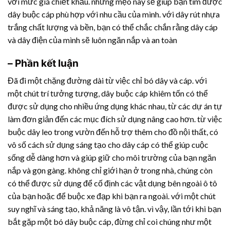
với mức giá chiết khấu. những mẹo này sẽ giúp bạn tìm được
dây buộc cáp phù hợp với nhu cầu của mình. với
dây rút nhựa
trắng chất lượng và bền, bạn có thể chắc chắn rằng dây cáp
và dây điện của mình sẽ luôn ngăn nắp và an toàn
– Phần kết luận
Đã đi một chặng đường dài từ việc chỉ bó dây và cáp. với
một chút trí tưởng tượng, dây buộc cáp khiêm tốn có thể
được sử dụng cho nhiều ứng dụng khác nhau, từ các dự án tự
làm đơn giản đến các mục đích sử dụng nâng cao hơn. từ việc
buộc dây leo trong vườn đến hỗ trợ thêm cho đồ nội thất, có
vô số cách sử dụng sáng tạo cho dây cáp có thể giúp cuộc
sống dễ dàng hơn và giúp giữ cho môi trường của bạn ngăn
nắp và gọn gàng. không chỉ giới hạn ở trong nhà, chúng còn
có thể được sử dụng để cố định các vật dụng bên ngoài ô tô
của bạn hoặc để buộc xe đạp khi bạn ra ngoài. với một chút
suy nghĩ và sáng tạo, khả năng là vô tận. vì vậy, lần tới khi bạn
bắt gặp một bó dây buộc cáp, đừng chỉ coi chúng như một