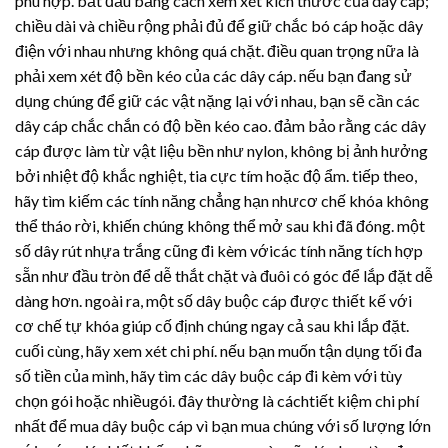
phù hợp. bắt đầu bằng cách xem xét kích thước của dây cáp;
chiều dài và chiều rộng phải đủ để giữ chắc bó cáp hoặc dây
điện với nhau nhưng không quá chặt. điều quan trọng nữa là
phải xem xét độ bền kéo của các dây cáp. nếu bạn đang sử
dụng chúng để giữ các vật nặng lại với nhau, bạn sẽ cần các
dây cáp chắc chắn có độ bền kéo cao. đảm bảo rằng các dây
cáp được làm từ vật liệu bền như nylon, không bị ảnh hưởng
bởi nhiệt độ khắc nghiệt, tia cực tím hoặc độ ẩm. tiếp theo,
hãy tìm kiếm các tính năng chẳng hạn nhưcơ chế khóa không
thể tháo rời, khiến chúng không thể mở sau khi đã đóng. một
số
dây rút nhựa
trắng cũng đi kèm vớicác tính năng tích hợp
sẵn như đầu tròn để dễ thắt chặt và đuôi có góc để lắp đặt dễ
dàng hơn. ngoài ra, một số dây buộc cáp được thiết kế với
cơ chế tự khóa giúp cố định chúng ngay cả sau khi lắp đặt.
cuối cùng, hãy xem xét chi phí. nếu bạn muốn tận dụng tối đa
số tiền của mình, hãy tìm các dây buộc cáp đi kèm với tùy
chọn gói hoặc nhiềugói. đây thường là cáchtiết kiệm chi phí
nhất để mua dây buộc cáp vì bạn mua chúng với số lượng lớn