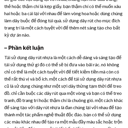
thẻ hoặc thậm chí là kẹp giấy. bạn thậm chí có thể muốn xâu
hai hoặc ba cái lại với nhau để làm vòng hoa hoặc dùng chúng
làm dây buộc để đóng túi quà. sử dụng dây rút cho mục đích
trang trí là một cách tuyệt vời để thêm nét sáng tạo cho bất
kỳ dự án nào.
– Phần kết luận
Tái sử dụng
dây rút nhựa
là một cách dễ dàng và sáng tạo để
tái sử dụng thứ gì đó có thể sẽ bị đưa vào bãi rác. nó không
chỉ có thể là một cách tuyệt vời để tiết kiệm tiền mà còn có
thể rất thú vị và bổ ích. một cách để tái sử dụng
dây rút nhựa
cũ là sử dụng chúng như một sợi dây thừng tạm thời để treo
đồ. chỉ cần buộc các dây rút qua một vòng và bạn có thể treo
tranh, đồ trang trí hoặc thậm chí là chuông gió. một cách khác
để sáng tạo với
dây rút nhựa
là đan chúng lại với nhau để tạo
thành một tác phẩm nghệ thuật độc đáo. bạn có thể sử dụng
các màu khác nhau để tạo ra một mẫu đầy màu sắc hoặc trộn