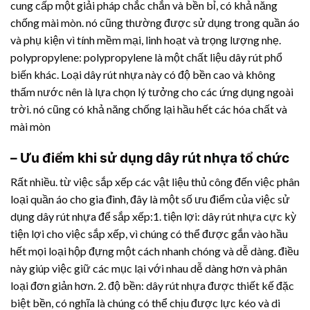
cung cấp một giải pháp chắc chắn và bền bỉ, có khả năng
chống mài mòn. nó cũng thường được sử dụng trong quần áo
và phụ kiện vì tính mềm mại, linh hoạt và trọng lượng nhẹ.
polypropylene: polypropylene là một chất liệu dây rút phổ
biến khác. Loại
dây rút nhựa
này có độ bền cao và không
thấm nước nên là lựa chọn lý tưởng cho các ứng dụng ngoài
trời. nó cũng có khả năng chống lại hầu hết các hóa chất và
mài mòn
– Ưu điểm khi sử dụng
dây rút nhựa
tổ chức
Rất nhiều. từ việc sắp xếp các vật liệu thủ công đến việc phân
loại quần áo cho gia đình, đây là một số ưu điểm của việc sử
dụng
dây rút nhựa
để sắp xếp:1. tiện lợi:
dây rút nhựa
cực kỳ
tiện lợi cho việc sắp xếp, vì chúng có thể được gắn vào hầu
hết mọi loại hộp đựng một cách nhanh chóng và dễ dàng. điều
này giúp việc giữ các mục lại với nhau dễ dàng hơn và phân
loại đơn giản hơn. 2. độ bền:
dây rút nhựa
được thiết kế đặc
biệt bền, có nghĩa là chúng có thể chịu được lực kéo và di