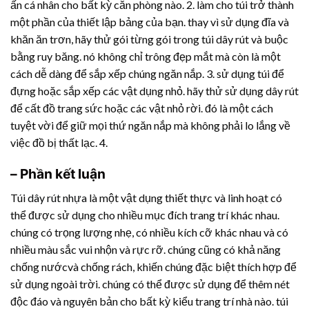
ấn cá nhân cho bất kỳ căn phòng nào. 2. làm cho túi trở thành
một phần của thiết lập bảng của bạn. thay vì sử dụng đĩa và
khăn ăn trơn, hãy thử gói từng gói trong túi dây rút và buộc
bằng ruy băng. nó không chỉ trông đẹp mắt mà còn là một
cách dễ dàng để sắp xếp chúng ngăn nắp. 3. sử dụng túi để
đựng hoặc sắp xếp các vật dụng nhỏ. hãy thử sử dụng dây rút
để cất đồ trang sức hoặc các vật nhỏ rời. đó là một cách
tuyệt vời để giữ mọi thứ ngăn nắp mà không phải lo lắng về
việc đồ bị thất lạc. 4.
– Phần kết luận
Túi
dây rút nhựa
là một vật dụng thiết thực và linh hoạt có
thể được sử dụng cho nhiều mục đích trang trí khác nhau.
chúng có trọng lượng nhẹ, có nhiều kích cỡ khác nhau và có
nhiều màu sắc vui nhộn và rực rỡ. chúng cũng có khả năng
chống nướcvà chống rách, khiến chúng đặc biệt thích hợp để
sử dụng ngoài trời. chúng có thể được sử dụng để thêm nét
độc đáo và nguyên bản cho bất kỳ kiểu trang trí nhà nào. túi