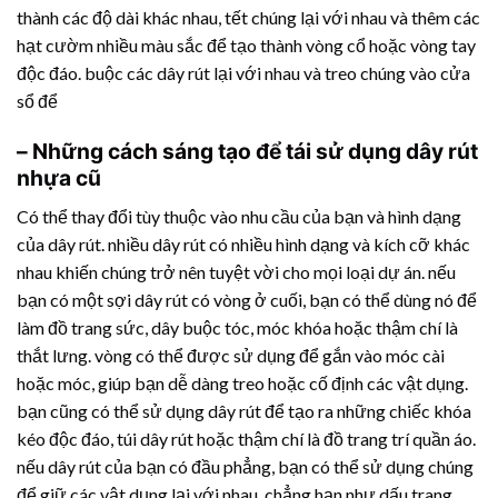
thành các độ dài khác nhau, tết ​​chúng lại với nhau và thêm các
hạt cườm nhiều màu sắc để tạo thành vòng cổ hoặc vòng tay
độc đáo. buộc các dây rút lại với nhau và treo chúng vào cửa
sổ để
– Những cách sáng tạo để tái sử dụng
dây rút
nhựa
cũ
Có thể thay đổi tùy thuộc vào nhu cầu của bạn và hình dạng
của dây rút. nhiều dây rút có nhiều hình dạng và kích cỡ khác
nhau khiến chúng trở nên tuyệt vời cho mọi loại dự án. nếu
bạn có một sợi dây rút có vòng ở cuối, bạn có thể dùng nó để
làm đồ trang sức, dây buộc tóc, móc khóa hoặc thậm chí là
thắt lưng. vòng có thể được sử dụng để gắn vào móc cài
hoặc móc, giúp bạn dễ dàng treo hoặc cố định các vật dụng.
bạn cũng có thể sử dụng dây rút để tạo ra những chiếc khóa
kéo độc đáo, túi dây rút hoặc thậm chí là đồ trang trí quần áo.
nếu dây rút của bạn có đầu phẳng, bạn có thể sử dụng chúng
để giữ các vật dụng lại với nhau, chẳng hạn như dấu trang,