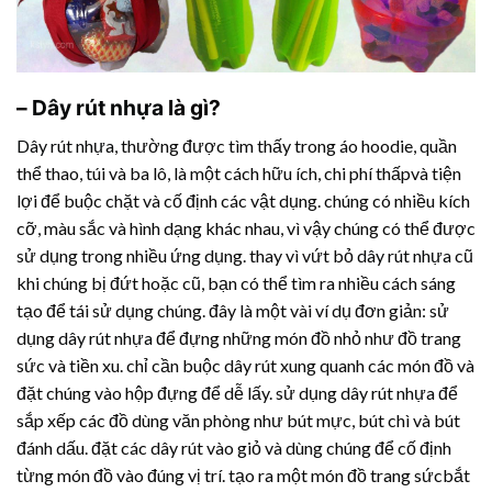
–
Dây rút nhựa
là gì?
Dây rút nhựa
, thường được tìm thấy trong áo hoodie, quần
thể thao, túi và ba lô, là một cách hữu ích, chi phí thấpvà tiện
lợi để buộc chặt và cố định các vật dụng. chúng có nhiều kích
cỡ, màu sắc và hình dạng khác nhau, vì vậy chúng có thể được
sử dụng trong nhiều ứng dụng. thay vì vứt bỏ
dây rút nhựa
cũ
khi chúng bị đứt hoặc cũ, bạn có thể tìm ra nhiều cách sáng
tạo để tái sử dụng chúng. đây là một vài ví dụ đơn giản: sử
dụng
dây rút nhựa
để đựng những món đồ nhỏ như đồ trang
sức và tiền xu. chỉ cần buộc dây rút xung quanh các món đồ và
đặt chúng vào hộp đựng để dễ lấy. sử dụng
dây rút nhựa
để
sắp xếp các đồ dùng văn phòng như bút mực, bút chì và bút
đánh dấu. đặt các dây rút vào giỏ và dùng chúng để cố định
từng món đồ vào đúng vị trí. tạo ra một món đồ trang sứcbắt