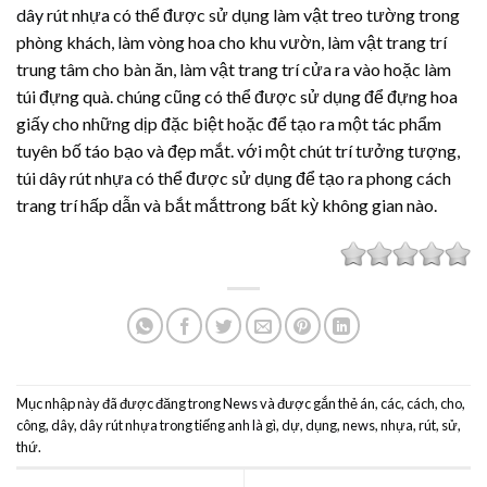
dây rút nhựa
có thể được sử dụng làm vật treo tường trong
phòng khách, làm vòng hoa cho khu vườn, làm vật trang trí
trung tâm cho bàn ăn, làm vật trang trí cửa ra vào hoặc làm
túi đựng quà. chúng cũng có thể được sử dụng để đựng hoa
giấy cho những dịp đặc biệt hoặc để tạo ra một tác phẩm
tuyên bố táo bạo và đẹp mắt. với một chút trí tưởng tượng,
túi
dây rút nhựa
có thể được sử dụng để tạo ra phong cách
trang trí hấp dẫn và bắt mắttrong bất kỳ không gian nào.
Mục nhập này đã được đăng trong
News
và được gắn thẻ
án
,
các
,
cách
,
cho
,
công
,
dây
,
dây rút nhựa trong tiếng anh là gì
,
dự
,
dụng
,
news
,
nhựa
,
rút
,
sử
,
thứ
.