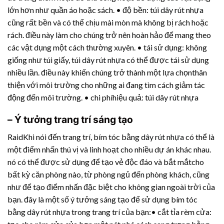
lớn hơn như quần áo hoặc sách. • độ bền: túi
dây rút nhựa
cũng rất bền và có thể chịu mài mòn mà không bị rách hoặc
rách. điều này làm cho chúng trở nên hoàn hảo để mang theo
các vật dụng một cách thường xuyên. • tái sử dụng: không
giống như túi giấy, túi
dây rút nhựa
có thể được tái sử dụng
nhiều lần. điều này khiến chúng trở thành một lựa chọnthân
thiện với môi trường cho những ai đang tìm cách giảm tác
động đến môi trường. • chi phíhiệu quả: túi
dây rút nhựa
– Ý tưởng trang trí sáng tạo
RaidKhi nói đến trang trí, bím tóc bằng
dây rút nhựa
có thể là
một điểm nhấn thú vị và linh hoạt cho nhiều dự án khác nhau.
nó có thể được sử dụng để tạo vẻ độc đáo và bắt mắtcho
bất kỳ căn phòng nào, từ phòng ngủ đến phòng khách, cũng
như để tạo điểm nhấn đặc biệt cho không gian ngoài trời của
bạn. đây là một số ý tưởng sáng tạo để sử dụng bím tóc
bằng
dây rút nhựa
trong trang trí của bạn:• cắt tỉa rèm cửa: