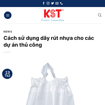
Chuyển
đến
nội
dung
NEWS
Cách sử dụng dây rút nhựa cho các
dự án thủ công
13
Th3