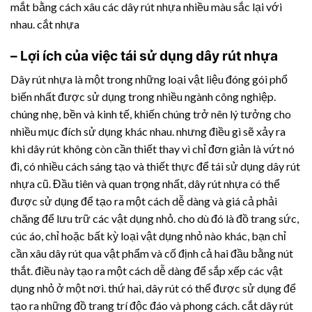
mắt bằng cách xâu các
dây rút nhựa
nhiều màu sắc lại với
nhau. cắt nhựa
– Lợi ích của việc tái sử dụng
dây rút nhựa
Dây rút nhựa
là một trong những loại vật liệu đóng gói phổ
biến nhất được sử dụng trong nhiều ngành công nghiệp.
chúng nhẹ, bền và kinh tế, khiến chúng trở nên lý tưởng cho
nhiều mục đích sử dụng khác nhau. nhưng điều gì sẽ xảy ra
khi dây rút không còn cần thiết thay vì chỉ đơn giản là vứt nó
đi, có nhiều cách sáng tạo và thiết thực để tái sử dụng
dây rút
nhựa
cũ. Đầu tiên và quan trọng nhất,
dây rút nhựa
có thể
được sử dụng để tạo ra một cách dễ dàng và giá cả phải
chăng để lưu trữ các vật dụng nhỏ. cho dù đó là đồ trang sức,
cúc áo, chỉ hoặc bất kỳ loại vật dụng nhỏ nào khác, bạn chỉ
cần xâu dây rút qua vật phẩm và cố định cả hai đầu bằng nút
thắt. điều này tạo ra một cách dễ dàng để sắp xếp các vật
dụng nhỏ ở một nơi. thứ hai, dây rút có thể được sử dụng để
tạo ra những đồ trang trí độc đáo và phong cách. cắt dây rút