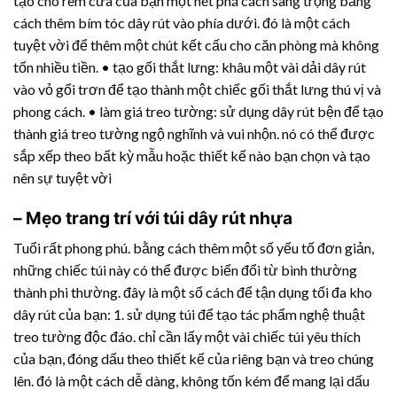
tạo cho rèm cửa của bạn một nét phá cách sang trọng bằng
cách thêm bím tóc dây rút vào phía dưới. đó là một cách
tuyệt vời để thêm một chút kết cấu cho căn phòng mà không
tốn nhiều tiền. • tạo gối thắt lưng: khâu một vài dải dây rút
vào vỏ gối trơn để tạo thành một chiếc gối thắt lưng thú vị và
phong cách. • làm giá treo tường: sử dụng dây rút bện để tạo
thành giá treo tường ngộ nghĩnh và vui nhộn. nó có thể được
sắp xếp theo bất kỳ mẫu hoặc thiết kế nào bạn chọn và tạo
nên sự tuyệt vời
– Mẹo trang trí với túi
dây rút nhựa
Tuổi rất phong phú. bằng cách thêm một số yếu tố đơn giản,
những chiếc túi này có thể được biến đổi từ bình thường
thành phi thường. đây là một số cách để tận dụng tối đa kho
dây rút của bạn: 1. sử dụng túi để tạo tác phẩm nghệ thuật
treo tường độc đáo. chỉ cần lấy một vài chiếc túi yêu thích
của bạn, đóng dấu theo thiết kế của riêng bạn và treo chúng
lên. đó là một cách dễ dàng, không tốn kém để mang lại dấu