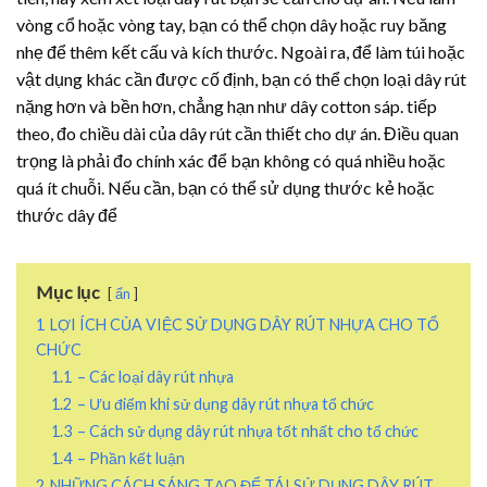
vòng cổ hoặc vòng tay, bạn có thể chọn dây hoặc ruy băng
nhẹ để thêm kết cấu và kích thước. Ngoài ra, để làm túi hoặc
vật dụng khác cần được cố định, bạn có thể chọn loại dây rút
nặng hơn và bền hơn, chẳng hạn như dây cotton sáp. tiếp
theo, đo chiều dài của dây rút cần thiết cho dự án. Điều quan
trọng là phải đo chính xác để bạn không có quá nhiều hoặc
quá ít chuỗi. Nếu cần, bạn có thể sử dụng thước kẻ hoặc
thước dây để
Mục lục
ẩn
1
LỢI ÍCH CỦA VIỆC SỬ DỤNG DÂY RÚT NHỰA CHO TỔ
CHỨC
1.1
– Các loại dây rút nhựa
1.2
– Ưu điểm khi sử dụng dây rút nhựa tổ chức
1.3
– Cách sử dụng dây rút nhựa tốt nhất cho tổ chức
1.4
– Phần kết luận
2
NHỮNG CÁCH SÁNG TẠO ĐỂ TÁI SỬ DỤNG DÂY RÚT