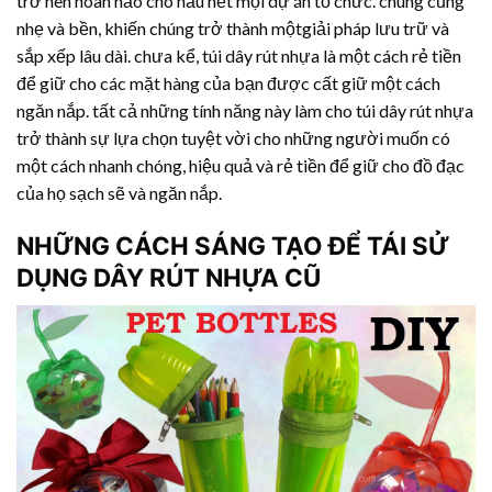
trở nên hoàn hảo cho hầu hết mọi dự án tổ chức. chúng cũng
nhẹ và bền, khiến chúng trở thành mộtgiải pháp lưu trữ và
sắp xếp lâu dài. chưa kể, túi
dây rút nhựa
là một cách rẻ tiền
để giữ cho các mặt hàng của bạn được cất giữ một cách
ngăn nắp. tất cả những tính năng này làm cho túi
dây rút nhựa
trở thành sự lựa chọn tuyệt vời cho những người muốn có
một cách nhanh chóng, hiệu quả và rẻ tiền để giữ cho đồ đạc
của họ sạch sẽ và ngăn nắp.
NHỮNG CÁCH SÁNG TẠO ĐỂ TÁI SỬ
DỤNG
DÂY RÚT NHỰA
CŨ