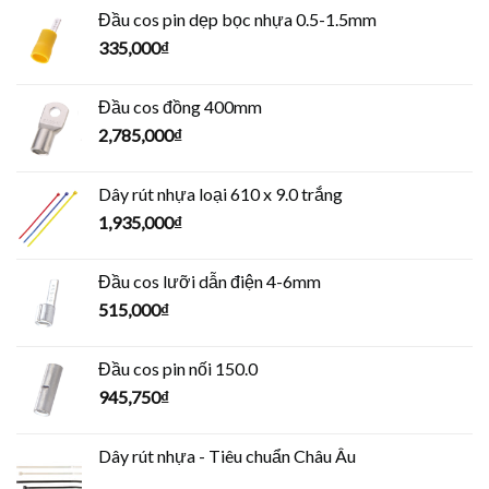
Đầu cos pin dẹp bọc nhựa 0.5-1.5mm
335,000
₫
Đầu cos đồng 400mm
2,785,000
₫
Dây rút nhựa loại 610 x 9.0 trắng
1,935,000
₫
Đầu cos lưỡi dẫn điện 4-6mm
515,000
₫
Đầu cos pin nối 150.0
945,750
₫
Dây rút nhựa - Tiêu chuẩn Châu Âu