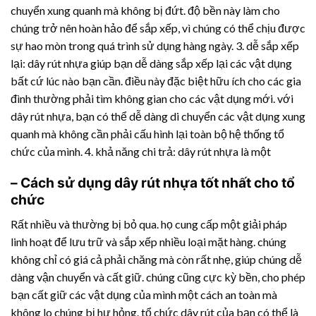
chuyển xung quanh mà không bị đứt. độ bền này làm cho
chúng trở nên hoàn hảo để sắp xếp, vì chúng có thể chịu được
sự hao mòn trong quá trình sử dụng hàng ngày. 3. dễ sắp xếp
lại:
dây rút nhựa
giúp bạn dễ dàng sắp xếp lại các vật dụng
bất cứ lúc nào bạn cần. điều này đặc biệt hữu ích cho các gia
đình thường phải tìm không gian cho các vật dụng mới. với
dây rút nhựa
, bạn có thể dễ dàng di chuyển các vật dụng xung
quanh mà không cần phải cấu hình lại toàn bộ hệ thống tổ
chức của mình. 4. khả năng chi trả:
dây rút nhựa
là một
– Cách sử dụng
dây rút nhựa
tốt nhất cho tổ
chức
Rất nhiều và thường bị bỏ qua. họ cung cấp một giải pháp
linh hoạt để lưu trữ và sắp xếp nhiều loại mặt hàng. chúng
không chỉ có giá cả phải chăng mà còn rất nhẹ, giúp chúng dễ
dàng vận chuyển và cất giữ. chúng cũng cực kỳ bền, cho phép
bạn cất giữ các vật dụng của mình một cách an toàn mà
không lo chúng bị hư hỏng. tổ chức dây rút của bạn có thể là