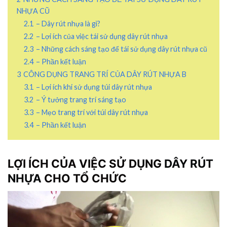
NHỰA CŨ
2.1
– Dây rút nhựa là gì?
2.2
– Lợi ích của việc tái sử dụng dây rút nhựa
2.3
– Những cách sáng tạo để tái sử dụng dây rút nhựa cũ
2.4
– Phần kết luận
3
CÔNG DỤNG TRANG TRÍ CỦA DÂY RÚT NHỰA B
3.1
– Lợi ích khi sử dụng túi dây rút nhựa
3.2
– Ý tưởng trang trí sáng tạo
3.3
– Mẹo trang trí với túi dây rút nhựa
3.4
– Phần kết luận
LỢI ÍCH CỦA VIỆC SỬ DỤNG
DÂY RÚT
NHỰA
CHO TỔ CHỨC