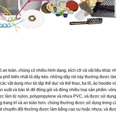
đồ an toàn. chúng có nhiều hình dạng, kích cỡ và vật liệu khác n
ựa
phổ biến nhất là dây kéo. những dây rút này thường được làm
c vật dụng như túi tập thể dục và thể thao, ba lô, áo hoodie và
 xuất và bán lẻ để đóng gói và đóng nhiều loại sản phẩm. vò
ợc làm từ nylon, polypropylene và nhựa PVC, và được sử dụng
 trang trí và an toàn hơn. chúng thường được sử dụng trong c
ây rút chuyển đổi thường được làm bằng cao su hoặc nhựa, và đ