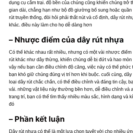
dụng cụ cắm trại. độ bền của chúng cũng khiến chúng trở t
gian dài, chẳng hạn như bộ đồ giường bổ sung hoặc quần
rút truyền thống, đòi hỏi phải thắt nút và cố định,
dây rút nh
khác. điều này làm cho họ dễ dàng hơn
– Nhược điểm của
dây rút nhựa
Có thể khác nhau rất nhiều, nhưng có một vài nhược điểm 
rút khác như dây thừng, khiến chúng dễ bị đứt và hao mòn 
vậy nếu bạn cần điều chỉnh độ căng, việc này có thể phức t
bạn khó giữ chúng đúng vị trí hơn khi buộc. cuối cùng,
dây 
loại dây rút chắc chắn, có thể điều chỉnh và đáng tin cậy,
vải. những vật liệu này thường bền hơn, dễ điều chỉnh và a
trang trí, bạn có thể tìm thấy nhiều màu sắc, hình dạng và k
đó
– Phần kết luận
Dây rút nhựa
có thể là một lựa chọn tuyệt vời cho nhiều ứn