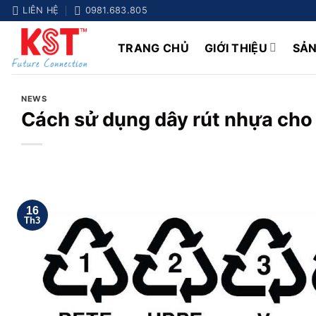
Chuyển
LIÊN HỆ
0981.683.805
đến
nội
TRANG CHỦ
GIỚI THIỆU
SẢ
dung
NEWS
Cách sử dụng dây rút nhựa cho
16
Th3