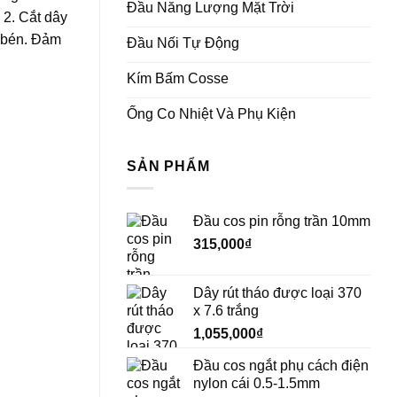
Đầu Năng Lượng Mặt Trời
 2. Cắt dây
c bén. Đảm
Đầu Nối Tự Động
Kím Bấm Cosse
Ống Co Nhiệt Và Phụ Kiện
SẢN PHẨM
Đầu cos pin rỗng trần 10mm
315,000
₫
Dây rút tháo được loại 370
x 7.6 trắng
1,055,000
₫
Đầu cos ngắt phụ cách điện
nylon cái 0.5-1.5mm