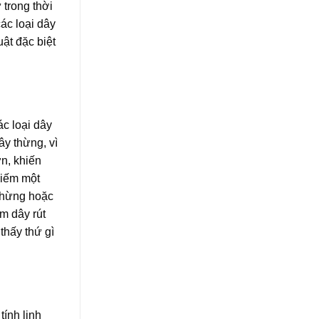
 trong thời
ác loại dây
ật đặc biệt
c loại dây
ây thừng, vì
ơn, khiến
kiếm một
 thừng hoặc
m dây rút
thấy thứ gì
tính linh