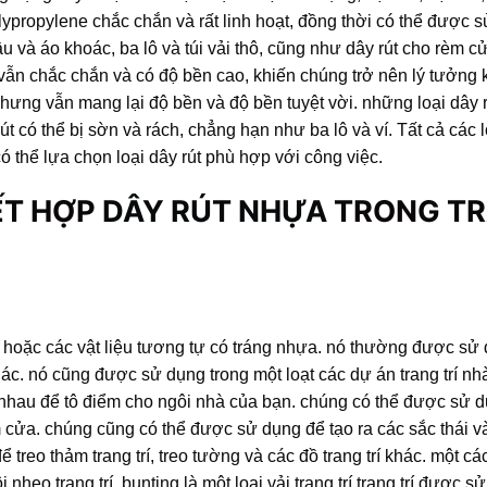
lypropylene chắc chắn và rất linh hoạt, đồng thời có thể được 
và áo khoác, ba lô và túi vải thô, cũng như dây rút cho rèm c
vẫn chắc chắn và có độ bền cao, khiến chúng trở nên lý tưởng 
 nhưng vẫn mang lại độ bền và độ bền tuyệt vời. những loại dây 
 có thể bị sờn và rách, chẳng hạn như ba lô và ví. Tất cả các l
 thể lựa chọn loại dây rút phù hợp với công việc.
ẾT HỢP
DÂY RÚT NHỰA
TRONG T
i hoặc các vật liệu tương tự có tráng nhựa. nó thường được sử
ác. nó cũng được sử dụng trong một loạt các dự án trang trí nh
nhau để tô điểm cho ngôi nhà của bạn. chúng có thể được sử 
m cửa. chúng cũng có thể được sử dụng để tạo ra các sắc thái 
reo thảm trang trí, treo tường và các đồ trang trí khác. một các
nheo trang trí. bunting là một loại vải trang trí trang trí được 