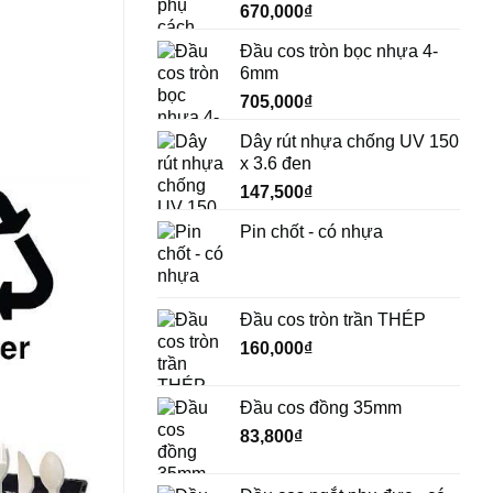
670,000
₫
Đầu cos tròn bọc nhựa 4-
6mm
705,000
₫
Dây rút nhựa chống UV 150
x 3.6 đen
147,500
₫
Pin chốt - có nhựa
Đầu cos tròn trần THÉP
160,000
₫
Đầu cos đồng 35mm
83,800
₫