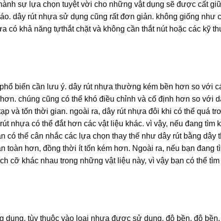
hành sự lựa chọn tuyệt vời cho những vật dụng sẽ được cất giữ
 áo.
dây rút nhựa
sử dụng cũng rất đơn giản. không giống như c
ựa
có khả năng tựthắt chặt và không cần thắt nút hoặc các kỹ thu
phổ biến cần lưu ý.
dây rút nhựa
thường kém bền hơn so với cá
hơn. chúng cũng có thể khó điều chỉnh và cố định hơn so với d
ạp và tốn thời gian. ngoài ra,
dây rút nhựa
đôi khi có thể quá tr
rút nhựa
có thể đắt hơn các vật liệu khác. vì vậy, nếu đang tìm 
 bạn có thể cân nhắc các lựa chọn thay thế như dây rút bằng dây
n toàn hơn, đồng thời ít tốn kém hơn. Ngoài ra, nếu bạn đang tì
ích cỡ khác nhau trong những vật liệu này, vì vậy bạn có thể tìm 
g dụng. tùy thuộc vào loại nhựa được sử dụng, độ bền, độ bền, 