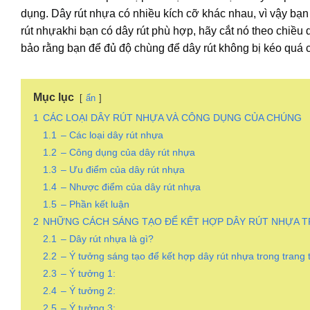
dụng.
Dây rút nhựa
có nhiều kích cỡ khác nhau, vì vậy bạn
rút nhựakhi bạn có dây rút phù hợp, hãy cắt nó theo chiề
bảo rằng bạn để đủ độ chùng để dây rút không bị kéo quá c
Mục lục
ẩn
1
CÁC LOẠI DÂY RÚT NHỰA VÀ CÔNG DỤNG CỦA CHÚNG
1.1
– Các loại dây rút nhựa
1.2
– Công dụng của dây rút nhựa
1.3
– Ưu điểm của dây rút nhựa
1.4
– Nhược điểm của dây rút nhựa
1.5
– Phần kết luận
2
NHỮNG CÁCH SÁNG TẠO ĐỂ KẾT HỢP DÂY RÚT NHỰA T
2.1
– Dây rút nhựa là gì?
2.2
– Ý tưởng sáng tạo để kết hợp dây rút nhựa trong trang 
2.3
– Ý tưởng 1:
2.4
– Ý tưởng 2:
2.5
– Ý tưởng 3: