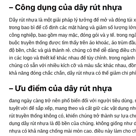
– Công dụng của
dây rút nhựa
Dây rút nhựa
là một giải pháp lý tưởng để mở và đóng tú
trong bao bì để cố định các mặt hàng và giảm số lượng lớn
công nghiệp, bao gồm may mặc, đóng gói và y tế. trong n
buộc truyền thống được tìm thấy trên áo khoác, áo trùm 
độ bền, chắc và giá thành rẻ. chúng có thể dễ dàng điều 
in các logo và thiết kế khác nhau để tùy chỉnh. trong ngành
chúng có sẵn với nhiều kích cỡ và màu sắc khác nhau, đồng
khả năng đóng chắc chắn,
dây rút nhựa
có thể giảm chi phí
– Ưu điểm của
dây rút nhựa
đang ngày càng trở nên phổ biến đối với người tiêu dùng. 
tuyệt vời để sắp xếp, mang theo và cất giữ các vật dụng 
rút truyền thống không có, khiến chúng trở thành sự lựa 
dụng
dây rút nhựa
là độ bền của chúng. không giống như dây
nhựa
có khả năng chống mài mòn cao. điều này làm cho ch