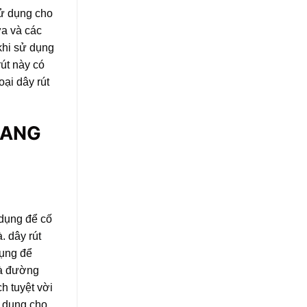
sử dụng cho
ửa và các
khi sử dụng
rút này có
oại dây rút
RANG
 dụng để cố
à.
dây rút
dụng để
và đường
h tuyệt vời
sử dụng cho