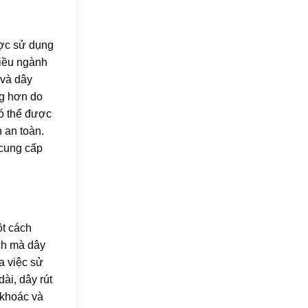
ược sử dụng
iều ngành
 và dây
g hơn do
có thể được
 an toàn.
 cung cấp
ột cách
ch mà dây
a việc sử
dài,
dây rút
 khoác và