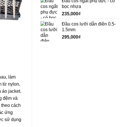
Đầu cos ngắt phụ đực - có
bọc nhựa
235,000
₫
Đầu cos lưỡi dẫn điện 0.5-
1.5mm
295,000
₫
hau, làm
 từ nylon,
 áo jacket.
ng đệm và
 theo cách
ác ứng
ược sử dụng