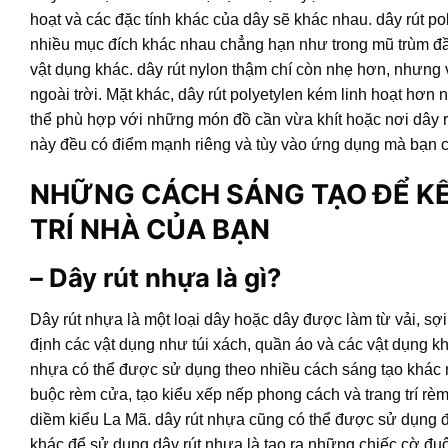
hoạt và các đặc tính khác của dây sẽ khác nhau. dây rút po
nhiều mục đích khác nhau chẳng hạn như trong mũ trùm đầu 
vật dụng khác. dây rút nylon thậm chí còn nhẹ hơn, nhưng 
ngoài trời. Mặt khác, dây rút polyetylen kém linh hoạt hơn
thể phù hợp với những món đồ cần vừa khít hoặc nơi dây rút
này đều có điểm mạnh riêng và tùy vào ứng dụng mà bạn có
NHỮNG CÁCH SÁNG TẠO ĐỂ K
TRÍ NHÀ CỦA BẠN
–
Dây rút nhựa
là gì?
Dây rút nhựa
là một loại dây hoặc dây được làm từ vải, sợ
định các vật dụng như túi xách, quần áo và các vật dụng kh
nhựa
có thể được sử dụng theo nhiều cách sáng tạo khác 
buộc rèm cửa, tạo kiểu xếp nếp phong cách và trang trí rè
diềm kiểu La Mã.
dây rút nhựa
cũng có thể được sử dụng để t
khác để sử dụng
dây rút nhựa
là tạo ra những chiếc cờ đuôi 