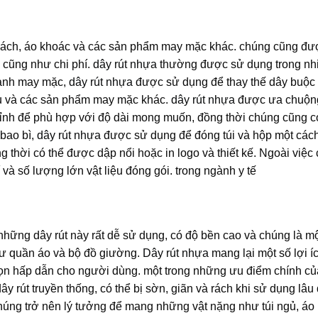
i xách, áo khoác và các sản phẩm may mặc khác. chúng cũng đ
 cũng như chi phí.
dây rút nhựa
thường được sử dụng trong nh
gành may mặc,
dây rút nhựa
được sử dụng để thay thế dây buộc
đầu và các sản phẩm may mặc khác.
dây rút nhựa
được ưa chuộn
chỉnh để phù hợp với độ dài mong muốn, đồng thời chúng cũng 
 bao bì,
dây rút nhựa
được sử dụng để đóng túi và hộp một cách
 thời có thể được dập nổi hoặc in logo và thiết kế. Ngoài việc
 và số lượng lớn vật liệu đóng gói. trong ngành y tế
những dây rút này rất dễ sử dụng, có độ bền cao và chúng là m
như quần áo và bộ đồ giường.
Dây rút nhựa
mang lại một số lợi í
chọn hấp dẫn cho người dùng. một trong những ưu điểm chính củ
 rút truyền thống, có thể bị sờn, giãn và rách khi sử dụng lâu 
úng trở nên lý tưởng để mang những vật nặng như túi ngủ, áo