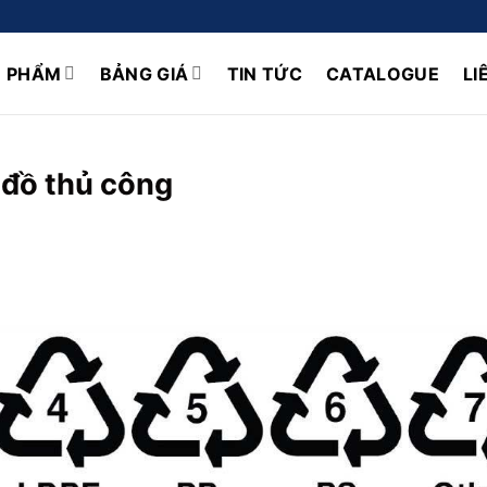
N PHẨM
BẢNG GIÁ
TIN TỨC
CATALOGUE
LI
 đồ thủ công