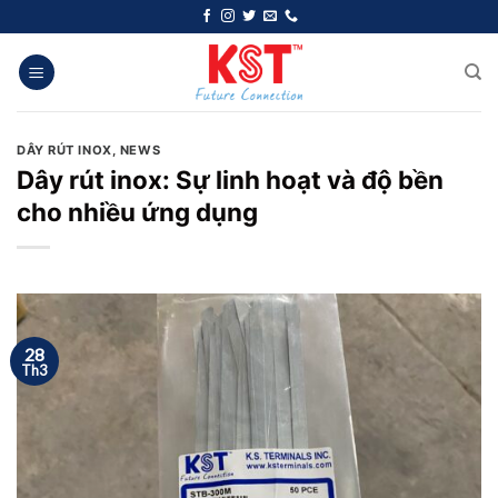
Chuyển
đến
nội
dung
DÂY RÚT INOX
,
NEWS
Dây rút inox: Sự linh hoạt và độ bền
cho nhiều ứng dụng
28
Th3