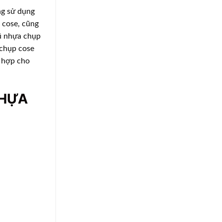
ng sử dụng
 cose, cũng
mũ nhựa chụp
 chụp cose
ù hợp cho
NHỰA