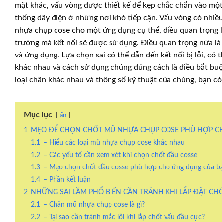
mặt khác, vấu vòng được thiết kế để kẹp chắc chắn vào một 
thống dây điện ở những nơi khó tiếp cận. Vấu vòng có nhiều
nhựa chụp cose cho một ứng dụng cụ thể, điều quan trọng là
trường mà kết nối sẽ được sử dụng. Điều quan trọng nữa là
và ứng dụng. Lựa chọn sai có thể dẫn đến kết nối bị lỗi, có 
khác nhau và cách sử dụng chúng đúng cách là điều bắt buộc
loại chân khác nhau và thông số kỹ thuật của chúng, bạn có
Mục lục
ẩn
1
MẸO ĐỂ CHỌN CHỐT MŨ NHỰA CHỤP COSE PHÙ HỢP C
1.1
– Hiểu các loại mũ nhựa chụp cose khác nhau
1.2
– Các yếu tố cần xem xét khi chọn chốt đầu cosse
1.3
– Mẹo chọn chốt đầu cosse phù hợp cho ứng dụng của b
1.4
– Phần kết luận
2
NHỮNG SAI LẦM PHỔ BIẾN CẦN TRÁNH KHI LẮP ĐẶT C
2.1
– Chân mũ nhựa chụp cose là gì?
2.2
– Tại sao cần tránh mắc lỗi khi lắp chốt vấu đầu cực?