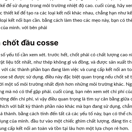
 kế để sử dụng trong môi trường nhiệt độ cao. cuối cùng, hãy xem
thiết kế để tạo ra các loại kết nối khác nhau, chẳng hạn như kế
loại kết nối bạn cần. bằng cách làm theo các mẹo này, bạn có t
của mình. với bên phải
n chốt đầu cosse
 số yếu tố cần xem xét. trước hết, chốt phải có chất lượng cao 
t liệu tốt nhất, như thép không gỉ và đồng, và được sản xuất t
h với các thành phần bạn đang làm việc và cung cấp kết nối an to
se sẽ được sử dụng. điều này đặc biệt quan trọng nếu chốt sẽ t
 với một số môi trường nhất định hơn những môi trường khác. Ngo
ng mà nó có thể gặp phải. cuối cùng, bạn nên xem xét chi phí c
ởng đến chi phí, vì vậy điều quan trọng là tìm sự cân bằng giữa
thích với bất kỳ thành phần nào khác mà bạn đang sử dụng, chẳ
á thành. bằng cách tính đến tất cả các yếu tố này, bạn có thể c
ng của mình. đầu tư vào một chiếc ghim chất lượng, đáng tin c
 cung cấp kết nối an toàn và tồn tại lâu hơn một lựa chọn rẻ hơn.