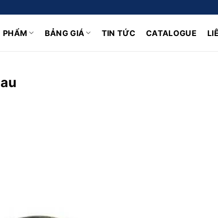
N PHẨM
BẢNG GIÁ
TIN TỨC
CATALOGUE
LI
hau