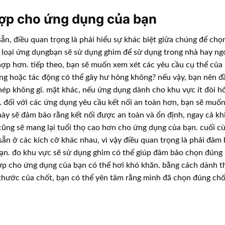
hợp cho ứng dụng của bạn
sẵn, điều quan trọng là phải hiểu sự khác biệt giữa chúng để chọ
 loại ứng dụngbạn sẽ sử dụng ghim để sử dụng trong nhà hay ngo
hợp hơn. tiếp theo, bạn sẽ muốn xem xét các yêu cầu cụ thể của
ng hoặc tác động có thể gây hư hỏng không? nếu vậy, bạn nên đ
hép không gỉ. mặt khác, nếu ứng dụng dành cho khu vực ít đòi hỏ
. đối với các ứng dụng yêu cầu kết nối an toàn hơn, bạn sẽ muốn
ày sẽ đảm bảo rằng kết nối được an toàn và ổn định, ngay cả kh
 cũng sẽ mang lại tuổi thọ cao hơn cho ứng dụng của bạn. cuối c
ẵn ở các kích cỡ khác nhau, vì vậy điều quan trọng là phải đảm
ạn. đo khu vực sẽ sử dụng ghim có thể giúp đảm bảo chọn đúng 
ợp cho ứng dụng của bạn có thể hơi khó khăn. bằng cách dành t
h thước của chốt, bạn có thể yên tâm rằng mình đã chọn đúng ch