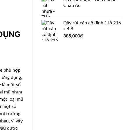
Châu Âu
Dây rút cáp cố định 1 lỗ 216
x 4.8
 DỤNG
385,000
₫
se phù hợp
u ứng dụng,
 là một số
oại mũ nhựa
 một loại mũ
ì một số
môi trường
hau, vì vậy
 vấu được