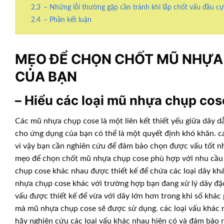
2.3
– Những lỗi thường gặp cần tránh khi lắp chốt vấu đầu c
2.4
– Phần kết luận
MẸO ĐỂ CHỌN CHỐT MŨ NHỰA
CỦA BẠN
– Hiểu các loại mũ nhựa chụp co
Các mũ nhựa chụp cose là một liên kết thiết yếu giữa dây 
cho ứng dụng của bạn có thể là một quyết định khó khăn. các
vì vậy bạn cần nghiên cứu để đảm bảo chọn được vấu tốt nh
mẹo để chọn chốt mũ nhựa chụp cose phù hợp với nhu cầu củ
chụp cose khác nhau được thiết kế để chứa các loại dây khác
nhựa chụp cose khác với trường hợp bạn đang xử lý dây đặc.
vấu được thiết kế để vừa với dây lớn hơn trong khi số khác
mà mũ nhựa chụp cose sẽ được sử dụng. các loại vấu khác n
hãy nghiên cứu các loại vấu khác nhau hiện có và đảm bảo 