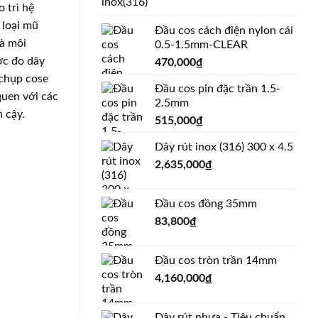
 trì hệ
 loại mũ
Đầu cos cách điện nylon cái
và môi
0.5-1.5mm-CLEAR
ớc đo dây
470,000
₫
 chụp cose
Đầu cos pin đặc trần 1.5-
quen với các
2.5mm
 cậy.
515,000
₫
Dây rút inox (316) 300 x 4.5
2,635,000
₫
Đầu cos đồng 35mm
83,800
₫
Đầu cos tròn trần 14mm
4,160,000
₫
Dây rút nhựa - Tiêu chuẩn