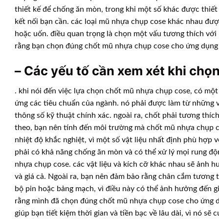
thiết kế để chống ăn mòn, trong khi một số khác được thiết
kết nối bạn cần. các loại mũ nhựa chụp cose khác nhau được 
hoặc uốn. điều quan trọng là chọn một vấu tương thích với 
rằng bạn chọn đúng chốt mũ nhựa chụp cose cho ứng dụng 
– Các yếu tố cần xem xét khi chọ
. khi nói đến việc lựa chọn chốt mũ nhựa chụp cose, có một
ứng các tiêu chuẩn của ngành. nó phải được làm từ những vậ
thông số kỹ thuật chính xác. ngoài ra, chốt phải tương thíc
theo, bạn nên tính đến môi trường mà chốt mũ nhựa chụp co
nhiệt độ khắc nghiệt, vì một số vật liệu nhất định phù hợp
phải có khả năng chống ăn mòn và có thể xử lý mọi rung độ
nhựa chụp cose. các vật liệu và kích cỡ khác nhau sẽ ảnh hư
và giá cả. Ngoài ra, bạn nên đảm bảo rằng chân cắm tương 
bộ pin hoặc bảng mạch, vì điều này có thể ảnh hưởng đến gi
rằng mình đã chọn đúng chốt mũ nhựa chụp cose cho ứng dụ
giúp bạn tiết kiệm thời gian và tiền bạc về lâu dài, vì nó sẽ