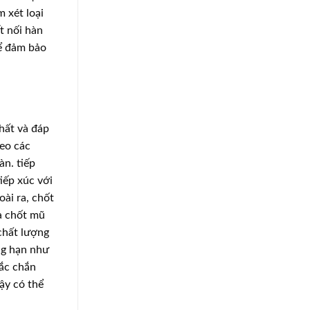
 xét loại
t nối hàn
hể đảm bảo
nhất và đáp
heo các
àn. tiếp
iếp xúc với
ài ra, chốt
ủa chốt mũ
 chất lượng
ng hạn như
hắc chắn
ậy có thể