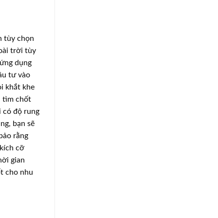
n tùy chọn
ài trời tùy
 ứng dụng
ầu tư vào
i khắt khe
 tìm chốt
i có độ rung
ùng, bạn sẽ
 bảo rằng
kích cỡ
hời gian
ốt cho nhu