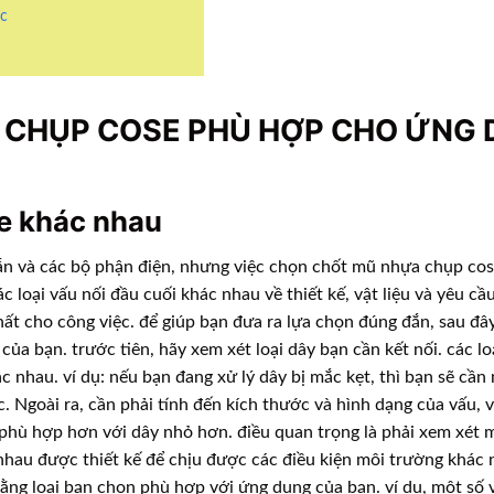
ực
 CHỤP COSE PHÙ HỢP CHO ỨNG
se khác nhau
dẫn và các bộ phận điện, nhưng việc chọn chốt mũ nhựa chụp co
 loại vấu nối đầu cuối khác nhau về thiết kế, vật liệu và yêu cầ
ất cho công việc. để giúp bạn đưa ra lựa chọn đúng đắn, sau đây
a bạn. trước tiên, hãy xem xét loại dây bạn cần kết nối. các l
 nhau. ví dụ: nếu bạn đang xử lý dây bị mắc kẹt, thì bạn sẽ cần
 Ngoài ra, cần phải tính đến kích thước và hình dạng của vấu, v
 phù hợp hơn với dây nhỏ hơn. điều quan trọng là phải xem xét 
hau được thiết kế để chịu được các điều kiện môi trường khác n
rằng loại bạn chọn phù hợp với ứng dụng của bạn. ví dụ, một số