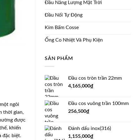
Đầu Năng Lượng Mặt Trời
Đầu Nối Tự Động
Kím Bấm Cosse
Ống Co Nhiệt Và Phụ Kiện
SẢN PHẨM
Đầu cos tròn trần 22mm
4,165,000
₫
Đầu cos vuông trần 100mm
 một ngôi
256,500
₫
 thời gian,
 thường được
thế, khiến
Đánh dấu inox(316)
 đặc biệt.
1,155,000
₫