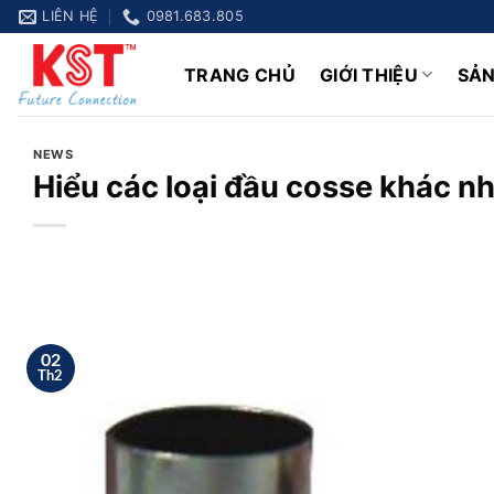
Chuyển
LIÊN HỆ
0981.683.805
đến
nội
TRANG CHỦ
GIỚI THIỆU
SẢ
dung
NEWS
Hiểu các loại đầu cosse khác n
02
Th2