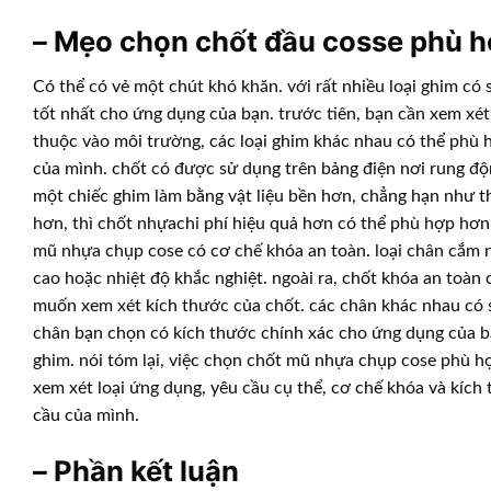
– Mẹo chọn chốt đầu cosse phù 
Có thể có vẻ một chút khó khăn. với rất nhiều loại ghim có 
tốt nhất cho ứng dụng của bạn. trước tiên, bạn cần xem xét
thuộc vào môi trường, các loại ghim khác nhau có thể phù 
của mình. chốt có được sử dụng trên bảng điện nơi rung độ
một chiếc ghim làm bằng vật liệu bền hơn, chẳng hạn như t
hơn, thì chốt nhựachi phí hiệu quả hơn có thể phù hợp hơn
mũ nhựa chụp cose có cơ chế khóa an toàn. loại chân cắm n
cao hoặc nhiệt độ khắc nghiệt. ngoài ra, chốt khóa an toàn
muốn xem xét kích thước của chốt. các chân khác nhau có s
chân bạn chọn có kích thước chính xác cho ứng dụng của b
ghim. nói tóm lại, việc chọn chốt mũ nhựa chụp cose phù h
xem xét loại ứng dụng, yêu cầu cụ thể, cơ chế khóa và kíc
cầu của mình.
– Phần kết luận