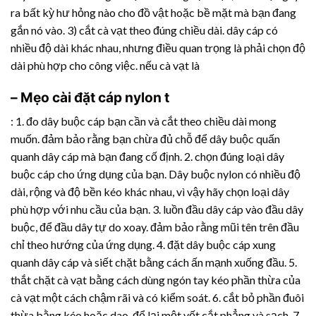
ra bất kỳ hư hỏng nào cho đồ vật hoặc bề mặt mà bạn đang
gắn nó vào. 3) cắt cà vạt theo đúng chiều dài. dây cáp có
nhiều độ dài khác nhau, nhưng điều quan trọng là phải chọn độ
dài phù hợp cho công việc. nếu cà vạt là
– Mẹo cài đặt cáp nylon t
: 1. đo dây buộc cáp bạn cần và cắt theo chiều dài mong
muốn. đảm bảo rằng bạn chừa đủ chỗ để dây buộc quấn
quanh dây cáp mà bạn đang cố định. 2. chọn đúng loại dây
buộc cáp cho ứng dụng của bạn. Dây buộc nylon có nhiều độ
dài, rộng và độ bền kéo khác nhau, vì vậy hãy chọn loại dây
phù hợp với nhu cầu của bạn. 3. luồn đầu dây cáp vào đầu dây
buộc, để đầu dây tự do xoay. đảm bảo rằng mũi tên trên đầu
chỉ theo hướng của ứng dụng. 4. đặt dây buộc cáp xung
quanh dây cáp và siết chặt bằng cách ấn mạnh xuống đầu. 5.
thắt chặt cà vạt bằng cách dùng ngón tay kéo phần thừa của
cà vạt một cách chậm rãi và có kiểm soát. 6. cắt bỏ phần đuôi
thừa bằng kéo hoặc dao, để lại một vết cắt phẳng và sạch. 7.