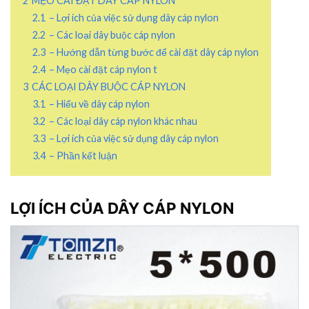
2
MẸO CÀI ĐẶT DÂY CÁP NYLON
2.1
– Lợi ích của việc sử dụng dây cáp nylon
2.2
– Các loại dây buộc cáp nylon
2.3
– Hướng dẫn từng bước để cài đặt dây cáp nylon
2.4
– Mẹo cài đặt cáp nylon t
3
CÁC LOẠI DÂY BUỘC CÁP NYLON
3.1
– Hiểu về dây cáp nylon
3.2
– Các loại dây cáp nylon khác nhau
3.3
– Lợi ích của việc sử dụng dây cáp nylon
3.4
– Phần kết luận
LỢI ÍCH CỦA DÂY CÁP NYLON