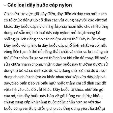
– Các loại dây buộc cáp nylon
Có nhiều. từ việc giữ dây điện, dây điện và dây cáp một cách
có tổ chức đến giúp cố định các vật dụng này với các vật thể
khác, dây buộc cáp nylon là giải pháp hoàn hảo cho nhiều ứng
dụng. có sẵn một số loại dây cáp nylon, mỗi loại mang lại
những lợi ích riêng cho các nhiệm vụ cụ thể. Dây buộc vòng:
Dây buộc vòng là loại dây buộc cáp phổ biến nhất và có một
vòng liên tục có thể dễ dàng thắt chặt và tháo ra. lực căng có
thể điều chỉnh được và có thể nhả ra khi cần để thay đổi hoặc
sửa chữa nhanh chóng. những dây buộc này thường được sử
dụng để bó và cố định các đồ vật, đồng thời có thể được sử
dụng cho nhiều nhiệm vụ khác nhau như sắp xếp dây, cáp và
dây, treo biển báo và biểu ngữ hoặc thậm chí cố định các đồ
vật nhẹ vào các đồ vật khác. Dây buộc tựkhóa: như tên gọi
của nó, các dây buộc này bảo vệ gói bằng cơ chếtự khóa.
chúng cung cấp khả năng buộc chắc chắn hơn so với dây
buộc vòng và rất lý tưởng cho các ứng dụng yêu cầu thứ gì