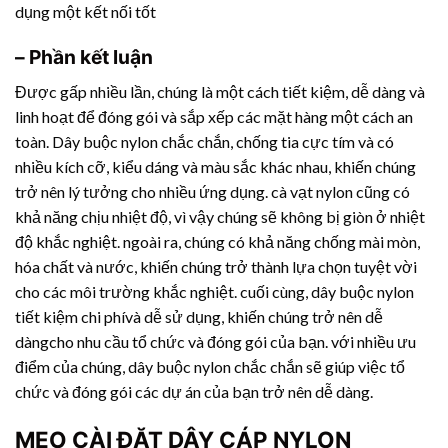
dụng một kết nối tốt
– Phần kết luận
Được gấp nhiều lần, chúng là một cách tiết kiệm, dễ dàng và
linh hoạt để đóng gói và sắp xếp các mặt hàng một cách an
toàn. Dây buộc nylon chắc chắn, chống tia cực tím và có
nhiều kích cỡ, kiểu dáng và màu sắc khác nhau, khiến chúng
trở nên lý tưởng cho nhiều ứng dụng. cà vạt nylon cũng có
khả năng chịu nhiệt độ, vì vậy chúng sẽ không bị giòn ở nhiệt
độ khắc nghiệt. ngoài ra, chúng có khả năng chống mài mòn,
hóa chất và nước, khiến chúng trở thành lựa chọn tuyệt vời
cho các môi trường khắc nghiệt. cuối cùng, dây buộc nylon
tiết kiệm chi phívà dễ sử dụng, khiến chúng trở nên dễ
dàngcho nhu cầu tổ chức và đóng gói của bạn. với nhiều ưu
điểm của chúng, dây buộc nylon chắc chắn sẽ giúp việc tổ
chức và đóng gói các dự án của bạn trở nên dễ dàng.
MẸO CÀI ĐẶT DÂY CÁP NYLON