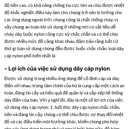
độ bền cao, có khả năng chống tia cực tím và chịu được nhiệt
độ khắc nghiệt. điều này làm cho chúng trở nên lý tưởng cho
các ứng dụng ngoài trời. chúng cũng là chất chống cháy, vì
vậy chúng an toàn khi sử dụng ở những nơi có vật liệu dễ
cháy. dây buộc nylon cũng cực kỳ chắc chắn và có thể chịu
được nhiều mức độ căng khác nhau, đảm bảo rằng bất cứ
thứ gì bạn sử dụng chúng đều được buộc chắc chắn. loại dây
cáp nylon phổ biến nhất là
– Lợi ích của việc sử dụng dây cáp nylon
Được sử dụng trong nhiều ứng dụng để cố định cáp và dây
điện với nhau. trọng tâm chính của họ là cung cấp một cách an
toàn, đáng tin cậy và hiệu quả để quản lý và sắp xếp hệ thống
dây điện của bạn. Với ý nghĩ đó, đây là một số lợi ích của việc
sử dụng dây cáp nylon: 1. tuổi thọ: dây cáp nylon chắc chắn,
bền và đáng tin cậy. chúng có thể chịu được sự thay đổi nhiệt
độ và các điều kiện môi trường khác, khiến chúng phù hợp
cho các ứng dụng trong nhà và ngoài trời. hơn nữa, độ bám