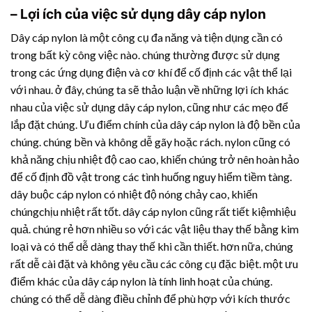
– Lợi ích của việc sử dụng dây cáp nylon
Dây cáp nylon là một công cụ đa năng và tiện dụng cần có
trong bất kỳ công việc nào. chúng thường được sử dụng
trong các ứng dụng điện và cơ khí để cố định các vật thể lại
với nhau. ở đây, chúng ta sẽ thảo luận về những lợi ích khác
nhau của việc sử dụng dây cáp nylon, cũng như các mẹo để
lắp đặt chúng. Ưu điểm chính của dây cáp nylon là độ bền của
chúng. chúng bền và không dễ gãy hoặc rách. nylon cũng có
khả năng chịu nhiệt độ cao cao, khiến chúng trở nên hoàn hảo
để cố định đồ vật trong các tình huống nguy hiểm tiềm tàng.
dây buộc cáp nylon có nhiệt độ nóng chảy cao, khiến
chúngchịu nhiệt rất tốt. dây cáp nylon cũng rất tiết kiệmhiệu
quả. chúng rẻ hơn nhiều so với các vật liệu thay thế bằng kim
loại và có thể dễ dàng thay thế khi cần thiết. hơn nữa, chúng
rất dễ cài đặt và không yêu cầu các công cụ đặc biệt. một ưu
điểm khác của dây cáp nylon là tính linh hoạt của chúng.
chúng có thể dễ dàng điều chỉnh để phù hợp với kích thước