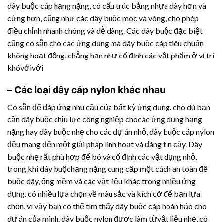
dây buộc cáp hạng nặng, có cấu trúc bằng nhựa dày hơn và
cứng hơn, cũng như các dây buộc móc và vòng, cho phép
điều chỉnh nhanh chóng và dễ dàng. Các dây buộc đặc biệt
cũng có sẵn cho các ứng dụng mà dây buộc cáp tiêu chuẩn
không hoạt động, chẳng hạn như cố định các vật phẩm ở vị trí
khóvớivới
– Các loại dây cáp nylon khác nhau
Có sẵn để đáp ứng nhu cầu của bất kỳ ứng dụng. cho dù bạn
cần dây buộc chịu lực công nghiệp chocác ứng dụng hạng
nặng hay dây buộc nhẹ cho các dự án nhỏ, dây buộc cáp nylon
đều mang đến một giải pháp linh hoạt và đáng tin cậy. Dây
buộc nhẹ rất phù hợp để bó và cố định các vật dụng nhỏ,
trong khi dây buộchạng nặng cung cấp một cách an toàn để
buộc dây, ống mềm và các vật liệu khác trong nhiều ứng
dụng. có nhiều lựa chọn về màu sắc và kích cỡ để bạn lựa
chọn, vì vậy bạn có thể tìm thấy dây buộc cáp hoàn hảo cho
dự án của mình. dây buộc nylon được làm từvật liệu nhẹ, có