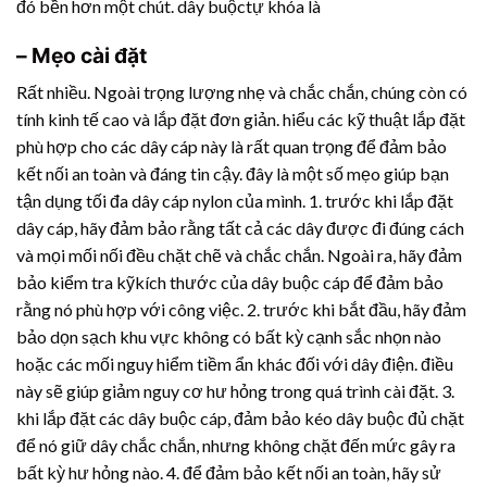
đó bền hơn một chút. dây buộctự khóa là
– Mẹo cài đặt
Rất nhiều. Ngoài trọng lượng nhẹ và chắc chắn, chúng còn có
tính kinh tế cao và lắp đặt đơn giản. hiểu các kỹ thuật lắp đặt
phù hợp cho các dây cáp này là rất quan trọng để đảm bảo
kết nối an toàn và đáng tin cậy. đây là một số mẹo giúp bạn
tận dụng tối đa dây cáp nylon của mình. 1. trước khi lắp đặt
dây cáp, hãy đảm bảo rằng tất cả các dây được đi đúng cách
và mọi mối nối đều chặt chẽ và chắc chắn. Ngoài ra, hãy đảm
bảo kiểm tra kỹkích thước của dây buộc cáp để đảm bảo
rằng nó phù hợp với công việc. 2. trước khi bắt đầu, hãy đảm
bảo dọn sạch khu vực không có bất kỳ cạnh sắc nhọn nào
hoặc các mối nguy hiểm tiềm ẩn khác đối với dây điện. điều
này sẽ giúp giảm nguy cơ hư hỏng trong quá trình cài đặt. 3.
khi lắp đặt các dây buộc cáp, đảm bảo kéo dây buộc đủ chặt
để nó giữ dây chắc chắn, nhưng không chặt đến mức gây ra
bất kỳ hư hỏng nào. 4. để đảm bảo kết nối an toàn, hãy sử