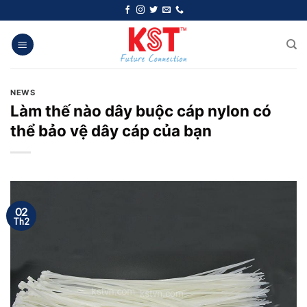
Chuyển
đến
nội
dung
NEWS
Làm thế nào dây buộc cáp nylon có
thể bảo vệ dây cáp của bạn
02
Th2