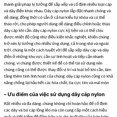
thành giải pháp lý tưởng để sắp xếp và cố định nhiều loại cáp
và dây điện khác nhau. Dây cáp nylon lắp đặt nhanh chóng và
dễ dàng, đồng thời có sẵn ở cả hai kiểu tự khóa và có thể
tháo rời, cho phép người dùng dễ dàng điều chỉnh hoặc tháo
dây cáp khi cần. dây cáp nylon cực kỳ bền và có thể chịu
được nhiệt độ cũng như điều kiện khắc nghiệt, khiến chúng
trở nên lý tưởng cho nhiều ứng dụng, cả trong nhà và ngoài
trời. chúng là một cách tuyệt vời để sắp xếp dây cáp và dây
điện ở những khu vực cần sự linh hoạt và tiếp cận nhanh
chóng. vì chúng được thiết kế để có thể tái sử dụng nên
chúng cũng có thể được thay đổi vị trí và loại bỏ khi cần, làm
tăng thêm tính linh hoạt của chúng. dây cáp nylon cũng có khả
năng chống lại hầu hết các hóa chất, tia cực tím và mài mòn
– Ưu điểm của việc sử dụng dây cáp nylon
Rất nhiều và đa dạng. chúng không chỉ hoàn hảo để cố định
các dây và bó cáp lỏng lẻo mà còn cung cấp một cách hiệu
quả và tiết kiệm để đảm bảo các dự án đi dây của bạn luôn