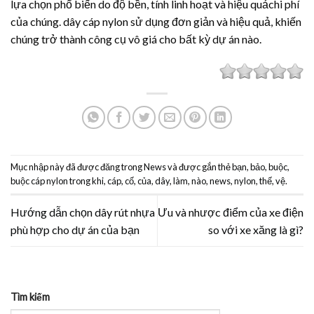
lựa chọn phổ biến do độ bền, tính linh hoạt và hiệu quảchi phí
của chúng. dây cáp nylon sử dụng đơn giản và hiệu quả, khiến
chúng trở thành công cụ vô giá cho bất kỳ dự án nào.
Mục nhập này đã được đăng trong
News
và được gắn thẻ
bạn
,
bảo
,
buộc
,
buộc cáp nylon trong khi
,
cáp
,
cố
,
của
,
dây
,
làm
,
nào
,
news
,
nylon
,
thế
,
vệ
.
Hướng dẫn chọn dây rút nhựa
Ưu và nhược điểm của xe điện
phù hợp cho dự án của bạn
so với xe xăng là gì?
Tìm kiếm