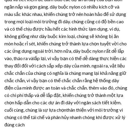
ngăn nắp và gọn gàng. dây buộc nylon có nhiều kích cỡ và
màu sắc khác nhau, khiến chúng trở nên hoàn hảo để sử dụng
trong mọi loại môi trường đi dây. chúng cũng có độ bền cao
và có thể chịu được hầu hết các hình thức lạm dụng. ví dụ,
không giống như dây buộc kim loại, chúng sẽ không bị ăn
mòn hoặc rỉ sét, khiến chúng trở thành lựa chọn tuyệt vời cho
các ứng dụng ngoài trời. hơn nữa, dây buộc nylon rất dễ lắp
vào, tháo ra vàlắp lại, vì vậy bạn có thể dễ dàng thực hiện các
thay đổi đối với cách sắp xếp dây của mình. ngoài ra, vật liệu
chắc chắn của chúng có nghĩa là chúng mang lại khả năng giữ
chắc chắn, vì vậy bạn có thể chắc chắn rằng hệ thống dây
điện của mình được an toàn và chắc chắn. thêm vào đó, chúng
có chi phí thấp và dễ lắp đặt, khiến chúng trở thành một lựa
chọn hấp dẫn cho các dự án đi dây với ngân sách tiết kiệm.
cuối cùng, chúng là sự lựa chọnthân thiện với môi trường vì
chúng có thể tái chế và phân hủy nhanh chóng khi được xử lý
đúng cách