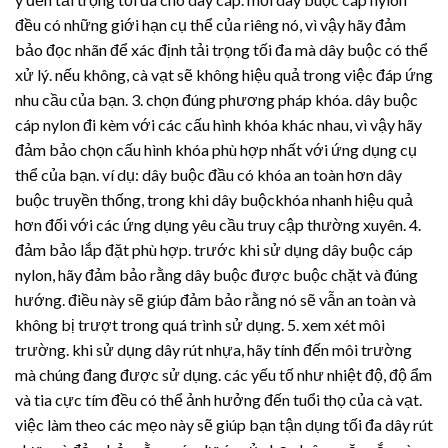
đều có những giới hạn cụ thể của riêng nó, vì vậy hãy đảm
bảo đọc nhãn để xác định tải trọng tối đa mà dây buộc có thể
xử lý. nếu không, cà vạt sẽ không hiệu quả trong việc đáp ứng
nhu cầu của bạn. 3. chọn đúng phương pháp khóa. dây buộc
cáp nylon đi kèm với các cấu hình khóa khác nhau, vì vậy hãy
đảm bảo chọn cấu hình khóa phù hợp nhất với ứng dụng cụ
thể của bạn. ví dụ: dây buộc đầu có khóa an toàn hơn dây
buộc truyền thống, trong khi dây buộckhóa nhanh hiệu quả
hơn đối với các ứng dụng yêu cầu truy cập thường xuyên. 4.
đảm bảo lắp đặt phù hợp. trước khi sử dụng dây buộc cáp
nylon, hãy đảm bảo rằng dây buộc được buộc chặt và đúng
hướng. điều này sẽ giúp đảm bảo rằng nó sẽ vẫn an toàn và
không bị trượt trong quá trình sử dụng. 5. xem xét môi
trường. khi sử dụng
dây rút nhựa
, hãy tính đến môi trường
mà chúng đang được sử dụng. các yếu tố như nhiệt độ, độ ẩm
và tia cực tím đều có thể ảnh hưởng đến tuổi thọ của cà vạt.
việc làm theo các mẹo này sẽ giúp bạn tận dụng tối đa
dây rút