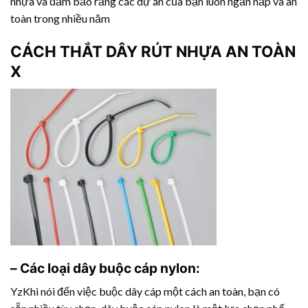
nhựa
và đảm bảo rằng các dự án của bạn luôn ngăn nắp và an
toàn trong nhiều năm
CÁCH THẮT
DÂY RÚT NHỰA
AN TOÀN
X
– Các loại dây buộc cáp nylon:
YzKhi nói đến việc buộc dây cáp một cách an toàn, bạn có