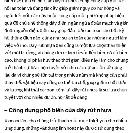
hiện các điều chỉnh. Các
dây rút nhựa
cũng cung cấp một kết
nối an toàn và đáng tin cậy, giúp giảm nguy cơ hư hỏng và
ngắt kết nối. các dây buộc cung cấp một phương pháp hiệu
quả để chứa hệ thống dây điện, ngăn ngừa đoản mạch và gián
đoạn nguồn điện. điều này giúp đảm bảo an toàn cho bất kỳ
hệ thống điện nào, cũng như sự an toàn của những người làm
việc với nó.
Dây rút nhựa
đen cũng là một lựa chọnthân thiện
với môi trường, vì chúng được làm từvật liệu bền, có độ bền
cao, không bị phân hủy theo thời gian. điều này làm cho chúng
trở thành sự lựa chọn tuyệt vời cho các dự án cần sử dụng
lâu dàivì chúng sẽ tồn tại trong nhiều năm mà không cần phải
thay thế. vật liệu này cũng có thể tái chế, giúp giảm chất thải
và lượng khí thải carbon. tóm lại,
dây rút nhựa
là sự lựa chọn
tuyệt vời cho nhiều dự án. họ rất dễ dàng
– Công dụng phổ biến của
dây rút nhựa
Xxxxxx làm cho chúng trở thành một mục thiết yếu cho nhiều
ứng dụng. những vật dụng linh hoạt này được sử dụng theo