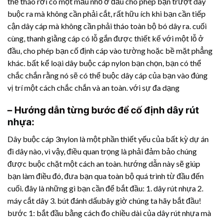
thể tháo rời có một mấu nhỏ ở đầu cho phép bạn trượt dây
buộc ra mà không cần phải cắt, rất hữu ích khi bạn cần tiếp
cận dây cáp mà không cần phải tháo toàn bộ bó dây ra. cuối
cùng, thanh giằng cáp có lỗ gắn được thiết kế với một lỗ ở
đầu, cho phép bạn cố định cáp vào tường hoặc bề mặt phẳng
khác. bất kể loại dây buộc cáp nylon bạn chọn, bạn có thể
chắc chắn rằng nó sẽ có thể buộc dây cáp của bạn vào đúng
vị trí một cách chắc chắn và an toàn. với sự đa dạng
– Hướng dẫn từng bước để cố định
dây rút
nhựa
:
Dây buộc cáp 3nylon là một phần thiết yếu của bất kỳ dự án
đi dây nào, vì vậy, điều quan trọng là phải đảm bảo chúng
được buộc chặt một cách an toàn. hướng dẫn này sẽ giúp
bạn làm điều đó, đưa bạn qua toàn bộ quá trình từ đầu đến
cuối. đây là những gì bạn cần để bắt đầu: 1.
dây rút nhựa
2.
máy cắt dây 3. bút đánh dấubây giờ chúng ta hãy bắt đầu!
bước 1: bắt đầu bằng cách đo chiều dài của
dây rút nhựa
mà