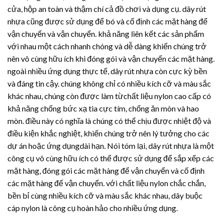
cửa, hộp an toàn và thậm chí cả đồ chơi và dụng cụ.
dây rút
nhựa
cũng được sử dụng để bó và cố định các mặt hàng để
vận chuyển và vận chuyển. khả năng liên kết các sản phẩm
với nhau một cách nhanh chóng và dễ dàng khiến chúng trở
nên vô cùng hữu ích khi đóng gói và vận chuyển các mặt hàng.
ngoài nhiều ứng dụng thực tế,
dây rút nhựa
còn cực kỳ bền
và đáng tin cậy. chúng không chỉ có nhiều kích cỡ và màu sắc
khác nhau, chúng còn được làm từchất liệu nylon cao cấp có
khả năng chống bức xạ tia cực tím, chống ăn mòn và hao
mòn. điều này có nghĩa là chúng có thể chịu được nhiệt độ và
điều kiện khắc nghiệt, khiến chúng trở nên lý tưởng cho các
dự án hoặc ứng dụngdài hạn. Nói tóm lại,
dây rút nhựa
là một
công cụ vô cùng hữu ích có thể được sử dụng để sắp xếp các
mặt hàng, đóng gói các mặt hàng để vận chuyển và cố định
các mặt hàng để vận chuyển. với chất liệu nylon chắc chắn,
bền bỉ cùng nhiều kích cỡ và màu sắc khác nhau, dây buộc
cáp nylon là công cụ hoàn hảo cho nhiều ứng dụng.