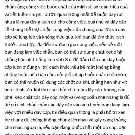
chắn rằng công việc buộc chặt của mình sẽ an toàn, hiệu quả
vàtiết kiệm chi phí. bước quan trọng nhất để buộc
dây rút
nhựa
là mua đúng kích cỡ cho công việc. quá nhỏ và dây cáp
sẽ không thể thực hiện công việc của chúng, quá lớn và dây
cáp sẽ lỏng lẻo và không hiệu quả. khi bạn đã tìm thấy kích
thước phù hợp, đã đến lúc đánh giá công việc. nếu bề mặt
bạn đang làm việc nhẵn, bạn có thể sử dụng chất kết dính,
chẳng hạn như băng keo vhb 3m, để đảm bảo các dây buộc
cáp luôn ở đúng vị trí. cách khác, nếu bề mặt không bằng
phẳng hoặc nếu bạn cần một giải pháp buộc chắc chắn hơn,
bạn có thể muốn sử dụng các chốt cơ khí, chẳng hạn như vít
hoặc đinh tán. khi thực sự thắt chặt các dây cáp, không cần
phải kéo chặt các dây cáp. một vài vòng xoắn nhẹ nhàng là đủ
để cố định chắc chắn các dây cáp vào vị trí. nếu bạn đang làm
việc với nhiều dây cáp, thì điều quan trọng là phải bố trí xen
kẽ chúng để chúng không chồng lên nhau và gây căng thẳng
cho nhau. ngoài ra, nếu bạn đang buộc chặt một bó cáp, bạn
nên sử dụng mộtdây buộc cáp dùng một lần để giữ bó cáp