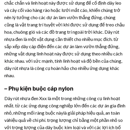
chắc chắn và linh hoạt này được sử dụng để cố định dây leo
và cây cối vào hàng rào hoặc lưới mắt cáo, khiến chúng trở
nên lý tưởng cho các dự án làm vườn thẳng đứng. chúng
cũng là vật trang trí tuyệt vời khi được sử dụng để treo chậu
hoa, chuông gió và các đồ trang trí ngoài trời khác.
Dây rút
nhựa
đen là một vật dụng cần thiết cho nhiều mục đích. từ
sắp xếp dây cáp điện đến các dự án làm vườn thẳng đứng,
những vật dụng linh hoạt này được sử dụng theo nhiều cách
khác nhau. với sức mạnh, tính linh hoạt và độ bền của chúng,
dây rút nhựa
là công cụ hoàn hảo cho nhiều ứng dụng khác
nhau.
– Phụ kiện buộc cáp nylon
Dây rút nhựa
đen Xxx là một trong những công cụ linh hoạt
nhất. từ các ứng dụng công nghiệp lớn đến các dự án gia đình
nhỏ, những mối ràng buộc nàylà giải pháp hiệu quả, an toàn
vàhiệu quả về chi phí. trọng lượng chỉ bằng một phần nhỏ so
với trọng lượng của dây buộc kim loại và với các lợi ích bổ