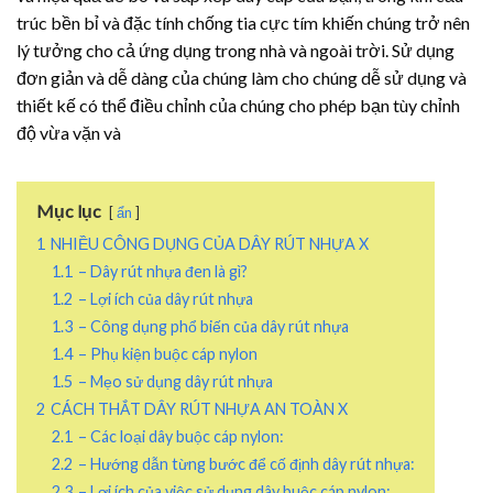
trúc bền bỉ và đặc tính chống tia cực tím khiến chúng trở nên
lý tưởng cho cả ứng dụng trong nhà và ngoài trời. Sử dụng
đơn giản và dễ dàng của chúng làm cho chúng dễ sử dụng và
thiết kế có thể điều chỉnh của chúng cho phép bạn tùy chỉnh
độ vừa vặn và
Mục lục
ẩn
1
NHIỀU CÔNG DỤNG CỦA DÂY RÚT NHỰA X
1.1
– Dây rút nhựa đen là gì?
1.2
– Lợi ích của dây rút nhựa
1.3
– Công dụng phổ biến của dây rút nhựa
1.4
– Phụ kiện buộc cáp nylon
1.5
– Mẹo sử dụng dây rút nhựa
2
CÁCH THẮT DÂY RÚT NHỰA AN TOÀN X
2.1
– Các loại dây buộc cáp nylon:
2.2
– Hướng dẫn từng bước để cố định dây rút nhựa:
2.3
– Lợi ích của việc sử dụng dây buộc cáp nylon: