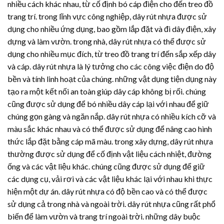
nhiều cách khác nhau, từ cố định bó cáp điện cho đến treo đồ
trang trí. trong lĩnh vực công nghiệp,
dây rút nhựa
được sử
dụng cho nhiều ứng dụng, bao gồm lắp đặt và đi dây điện, xây
dựng và làm vườn. trong nhà,
dây rút nhựa
có thể được sử
dụng cho nhiều mục đích, từ treo đồ trang trí đến sắp xếp dây
và cáp.
dây rút nhựa
là lý tưởng cho các công việc điện do độ
bền và tính linh hoạt của chúng. những vật dụng tiện dụng này
tạo ra một kết nối an toàn giúp dây cáp không bị rối. chúng
cũng được sử dụng để bó nhiều dây cáp lại với nhau để giữ
chúng gọn gàng và ngăn nắp.
dây rút nhựa
có nhiều kích cỡ và
màu sắc khác nhau và có thể được sử dụng để nâng cao hình
thức lắp đặt bằng cáp mã màu. trong xây dựng,
dây rút nhựa
thường được sử dụng để cố định vật liệu cách nhiệt, đường
ống và các vật liệu khác. chúng cũng được sử dụng để giữ
các dụng cụ, vải rơi và các vật liệu khác lại với nhau khi thực
hiện một dự án.
dây rút nhựa
có độ bền cao và có thể được
sử dụng cả trong nhà và ngoài trời.
dây rút nhựa
cũng rất phổ
biến để làm vườn và trang trí ngoài trời. những dây buộc