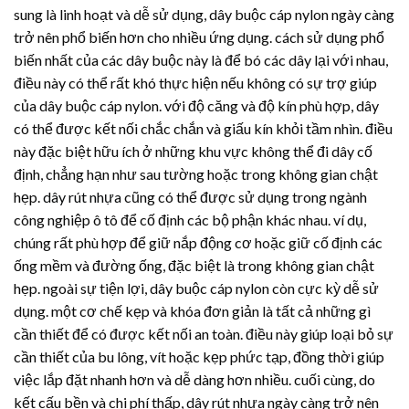
sung là linh hoạt và dễ sử dụng, dây buộc cáp nylon ngày càng
trở nên phổ biến hơn cho nhiều ứng dụng. cách sử dụng phổ
biến nhất của các dây buộc này là để bó các dây lại với nhau,
điều này có thể rất khó thực hiện nếu không có sự trợ giúp
của dây buộc cáp nylon. với độ căng và độ kín phù hợp, dây
có thể được kết nối chắc chắn và giấu kín khỏi tầm nhìn. điều
này đặc biệt hữu ích ở những khu vực không thể đi dây cố
định, chẳng hạn như sau tường hoặc trong không gian chật
hẹp.
dây rút nhựa
cũng có thể được sử dụng trong ngành
công nghiệp ô tô để cố định các bộ phận khác nhau. ví dụ,
chúng rất phù hợp để giữ nắp động cơ hoặc giữ cố định các
ống mềm và đường ống, đặc biệt là trong không gian chật
hẹp. ngoài sự tiện lợi, dây buộc cáp nylon còn cực kỳ dễ sử
dụng. một cơ chế kẹp và khóa đơn giản là tất cả những gì
cần thiết để có được kết nối an toàn. điều này giúp loại bỏ sự
cần thiết của bu lông, vít hoặc kẹp phức tạp, đồng thời giúp
việc lắp đặt nhanh hơn và dễ dàng hơn nhiều. cuối cùng, do
kết cấu bền và chi phí thấp,
dây rút nhựa
ngày càng trở nên