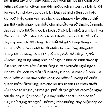
sẵn nhiều tùy chọn. dây buộc cáp nylon là một lựa chọn phổ
biến và đáng tin cậy, mang đến một cách an toàn và bền bỉ để
bó và cất giữ dây cáp của bạn.
Dây rút nhựa
đen có nhiều
kích cỡ, kiểu dáng và màu sắc khác nhau, vì vậy bạn có thể
tìm thấy giải pháp hoàn hảo cho nhu cầu và sở thích của mình.
dây rút nhựa
thường có ba kích cỡ cơ bản: nhỏ, trung bình và
lớn. kích thước bạn chọn sẽ phụ thuộc vào kích thước của
dây cáp và mức độ căng cần thiết để giữ chúng đúng vị trí.
kích thước vừa và nhỏ là tốt nhất cho các ứng dụngnhẹ
nhàng hơn, chẳng hạn như quấn dây điện để cất giữ; đối
vớicác ứng dụng nặng hơn, chẳng hạn như cố định dây cáp
lớn hơn, kích thước lớn thường được khuyến nghị. ngoài
kích thước, còn có một số loại
dây rút nhựa
khác để bạn lựa
chọn. một loại là dây buộc vòng, có một đầu vòng để quấn
quanh một đối tượng, làm cho nó trở thành lựa chọn tuyệt
vời cho các ứng dụng mà gói phải được gỡ bỏ vào một ngày
sau đó. dây buộckhóa đẩy là dây buộc cáptự khóa có thể
được sử dụng trong hầu hết mọi tình huống. dây buộc cáp có