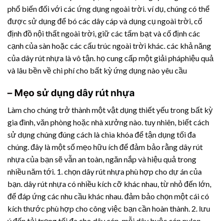
phổ biến đối với các ứng dụng ngoài trời. ví dụ, chúng có thể
được sử dụng để bó các dây cáp và dụng cụ ngoài trời, cố
định đồ nội thất ngoài trời, giữ các tấm bạt và cố định các
cạnh của sàn hoặc các cấu trúc ngoài trời khác. các khả năng
của
dây rút nhựa
là vô tận. họ cung cấp một giải pháphiệu quả
và lâu bền về chi phí cho bất kỳ ứng dụng nào yêu cầu
– Mẹo sử dụng
dây rút nhựa
Làm cho chúng trở thành một vật dụng thiết yếu trong bất kỳ
gia đình, văn phòng hoặc nhà xưởng nào. tuy nhiên, biết cách
sử dụng chúng đúng cách là chìa khóa để tận dụng tối đa
chúng. đây là một số mẹo hữu ích để đảm bảo rằng
dây rút
nhựa
của bạn sẽ vẫn an toàn, ngăn nắp và hiệu quả trong
nhiều năm tới. 1. chọn
dây rút nhựa
phù hợp cho dự án của
bạn.
dây rút nhựa
có nhiều kích cỡ khác nhau, từ nhỏ đến lớn,
để đáp ứng các nhu cầu khác nhau. đảm bảo chọn một cái có
kích thước phù hợp cho công việc bạn cần hoàn thành. 2. lưu
ý đến tải trọng tối đa cho dây cáp. mỗi dây buộc cáp nylon