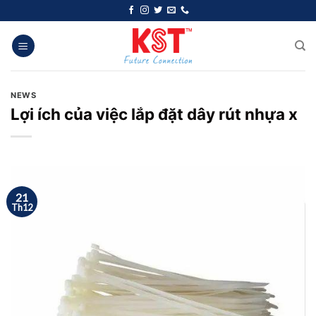
Chuyển
đến
nội
dung
NEWS
Lợi ích của việc lắp đặt dây rút nhựa x
21
Th12