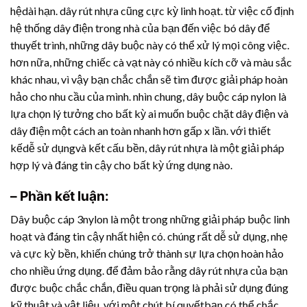
hệdài hạn.
dây rút nhựa
cũng cực kỳ linh hoạt. từ việc cố định
hệ thống dây điện trong nhà của bạn đến việc bó dây để
thuyết trình, những dây buộc này có thể xử lý mọi công việc.
hơn nữa, những chiếc cà vạt này có nhiều kích cỡ và màu sắc
khác nhau, vì vậy bạn chắc chắn sẽ tìm được giải pháp hoàn
hảo cho nhu cầu của mình. nhìn chung, dây buộc cáp nylon là
lựa chọn lý tưởng cho bất kỳ ai muốn buộc chặt dây điện và
dây điện một cách an toàn nhanh hơn gấp x lần. với thiết
kếdễ sử dụngvà kết cấu bền,
dây rút nhựa
là một giải pháp
hợp lý và đáng tin cậy cho bất kỳ ứng dụng nào.
– Phần kết luận:
Dây buộc cáp 3nylon là một trong những giải pháp buộc linh
hoạt và đáng tin cậy nhất hiện có. chúng rất dễ sử dụng, nhẹ
và cực kỳ bền, khiến chúng trở thành sự lựa chọn hoàn hảo
cho nhiều ứng dụng. để đảm bảo rằng
dây rút nhựa
của bạn
được buộc chắc chắn, điều quan trọng là phải sử dụng đúng
kỹ thuật và vật liệu. với một chút bí quyếtbạn có thể chắc