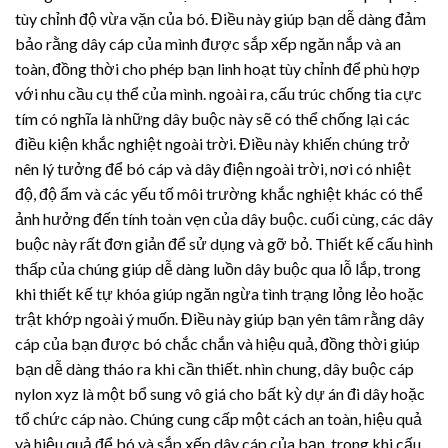
tùy chỉnh độ vừa vặn của bó. Điều này giúp bạn dễ dàng đảm
bảo rằng dây cáp của mình được sắp xếp ngăn nắp và an
toàn, đồng thời cho phép bạn linh hoạt tùy chỉnh để phù hợp
với nhu cầu cụ thể của mình. ngoài ra, cấu trúc chống tia cực
tím có nghĩa là những dây buộc này sẽ có thể chống lại các
điều kiện khắc nghiệt ngoài trời. Điều này khiến chúng trở
nên lý tưởng để bó cáp và dây điện ngoài trời, nơi có nhiệt
độ, độ ẩm và các yếu tố môi trường khắc nghiệt khác có thể
ảnh hưởng đến tính toàn vẹn của dây buộc. cuối cùng, các dây
buộc này rất đơn giản để sử dụng và gỡ bỏ. Thiết kế cấu hình
thấp của chúng giúp dễ dàng luồn dây buộc qua lỗ lắp, trong
khi thiết kế tự khóa giúp ngăn ngừa tình trạng lỏng lẻo hoặc
trật khớp ngoài ý muốn. Điều này giúp bạn yên tâm rằng dây
cáp của bạn được bó chắc chắn và hiệu quả, đồng thời giúp
bạn dễ dàng tháo ra khi cần thiết. nhìn chung, dây buộc cáp
nylon xyz là một bổ sung vô giá cho bất kỳ dự án đi dây hoặc
tổ chức cáp nào. Chúng cung cấp một cách an toàn, hiệu quả
và hiệu quả để bó và sắp xếp dây cáp của bạn, trong khi cấu