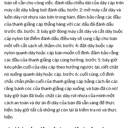
bạn sẽ cần cho công việc. đánh dấu chiều dài của dây cáp trên
máy cắt dây bằng bút đánh dấu. bước 2: mở máy cắt dây và
luồn
dây rút nhựa
vào bên trong hàm. đảm bảo rằng các đầu
của thanh giằng cáp thẳng hàng với các dấu đã đánh dấu
trước đó. bước 3: bây giờ đóng máy cắt dây và cắt dây buộc
cáp nylon tại điểm đánh dấu. điều này sẽ cung cấp cho bạn
một vết cắt sạch sẽ, thậm chí. bước 4: đặt dây buộc cáp
nylon quanh dây hoặc cáp bạn muốn cố định. đảm bảo rằng
các đầu của thanh giằng cáp cùng hướng. bước 5: bây giờ
kéo phần cuối của dây cáp theo hướng ngược lại, siết chặt
nó xuống quanh dây hoặc cáp. bước 6: cuối cùng, cố định
chắc chắn phần cuối của thanh giằng cáp bằng cách ấn các
răng bánh cóc của thanh giằng cáp xuống. và bạn đã có nó!
bây giờ bạn đã buộc chặt các
dây rút nhựa
của mình một
cách an toàn và dự án đi dây của bạn đã sẵn sàng để thực
hiện. bây giờ tất cả những gì còn lại là kiểm tra nó và thực
hiện