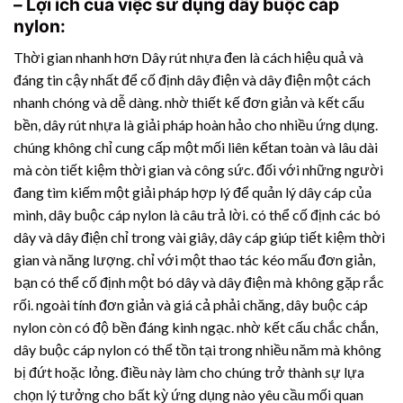
– Lợi ích của việc sử dụng dây buộc cáp
nylon:
Thời gian nhanh hơn
Dây rút nhựa
đen là cách hiệu quả và
đáng tin cậy nhất để cố định dây điện và dây điện một cách
nhanh chóng và dễ dàng. nhờ thiết kế đơn giản và kết cấu
bền,
dây rút nhựa
là giải pháp hoàn hảo cho nhiều ứng dụng.
chúng không chỉ cung cấp một mối liên kếtan toàn và lâu dài
mà còn tiết kiệm thời gian và công sức. đối với những người
đang tìm kiếm một giải pháp hợp lý để quản lý dây cáp của
mình, dây buộc cáp nylon là câu trả lời. có thể cố định các bó
dây và dây điện chỉ trong vài giây, dây cáp giúp tiết kiệm thời
gian và năng lượng. chỉ với một thao tác kéo mấu đơn giản,
bạn có thể cố định một bó dây và dây điện mà không gặp rắc
rối. ngoài tính đơn giản và giá cả phải chăng, dây buộc cáp
nylon còn có độ bền đáng kinh ngạc. nhờ kết cấu chắc chắn,
dây buộc cáp nylon có thể tồn tại trong nhiều năm mà không
bị đứt hoặc lỏng. điều này làm cho chúng trở thành sự lựa
chọn lý tưởng cho bất kỳ ứng dụng nào yêu cầu mối quan