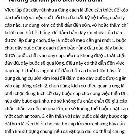
Việc lắp đặt
dây rút nhựa
đúng cách là điều cần thiết để kéo
dài tuổi thọ và hiệu suất tối ưu của bất kỳ hệ thống quản lý
cáp nào. sử dụng kém có thể dẫn đến sờn, vỡ hoặc thậm chí
là lỗi toàn bộ hệ thống. để đảm bảo
dây rút nhựa
của bạn
được lắp đúng cách, đây là một số mẹo cần ghi nhớ:1. buộc
chặt dây buộc đúng cách đảm bảo rằng đầu của dây buộc
được buộc chặt vào dây cáp. nếu nó không được thắt chặt
đầy đủ, dây buộc sẽ quá lỏng, điều này có thể dẫn đến việc
dây cáp bị tuột ra ngoài. để đảm bảo an toàn hơn, hãy sử
dụng dụng cụ uốn kim loại để đảm bảo dây buộc được gắn
vào cáp đúng cách. 2. chọn đúng kích cỡ điều quan trọng là
phải chọn đúng kích cỡ dây buộc cáp cho công việc hiện tại.
nếu dây buộc quá nhỏ, nó sẽ không đủ chắc chắn để giữ cáp
chắc chắn. và nếu nó quá lớn, nó sẽ không thể buộc chặt cáp
một cách an toàn. 3. cẩn thận với dây buộc dài dây buộc cáp
dài hơn là cần thiết cho các bó cáp lớn hơn. nhưng hãy cẩn
thận khi sử dụng chúng. nếu cà vạt quá dài, có thể bị chùng