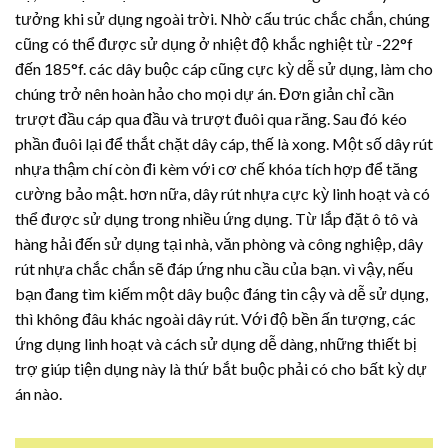
tưởng khi sử dụng ngoài trời. Nhờ cấu trúc chắc chắn, chúng
cũng có thể được sử dụng ở nhiệt độ khắc nghiệt từ -22°f
đến 185°f. các dây buộc cáp cũng cực kỳ dễ sử dụng, làm cho
chúng trở nên hoàn hảo cho mọi dự án. Đơn giản chỉ cần
trượt đầu cáp qua đầu và trượt đuôi qua răng. Sau đó kéo
phần đuôi lại để thắt chặt dây cáp, thế là xong. Một số
dây rút
nhựa
thậm chí còn đi kèm với cơ chế khóa tích hợp để tăng
cường bảo mật. hơn nữa,
dây rút nhựa
cực kỳ linh hoạt và có
thể được sử dụng trong nhiều ứng dụng. Từ lắp đặt ô tô và
hàng hải đến sử dụng tại nhà, văn phòng và công nghiệp,
dây
rút nhựa
chắc chắn sẽ đáp ứng nhu cầu của bạn. vì vậy, nếu
bạn đang tìm kiếm một dây buộc đáng tin cậy và dễ sử dụng,
thì không đâu khác ngoài dây rút. Với độ bền ấn tượng, các
ứng dụng linh hoạt và cách sử dụng dễ dàng, những thiết bị
trợ giúp tiện dụng này là thứ bắt buộc phải có cho bất kỳ dự
án nào.