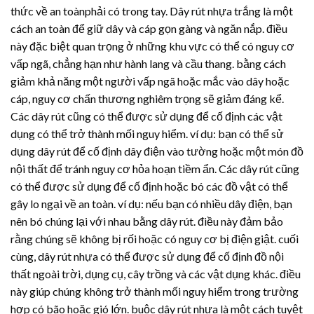
thức về an toànphải có trong tay.
Dây rút nhựa
trắng là một
cách an toàn để giữ dây và cáp gọn gàng và ngăn nắp. điều
này đặc biệt quan trọng ở những khu vực có thể có nguy cơ
vấp ngã, chẳng hạn như hành lang và cầu thang. bằng cách
giảm khả năng một người vấp ngã hoặc mắc vào dây hoặc
cáp, nguy cơ chấn thương nghiêm trọng sẽ giảm đáng kể.
Các dây rút cũng có thể được sử dụng để cố định các vật
dụng có thể trở thành mối nguy hiểm. ví dụ: bạn có thể sử
dụng dây rút để cố định dây điện vào tường hoặc một món đồ
nội thất để tránh nguy cơ hỏa hoạn tiềm ẩn. Các dây rút cũng
có thể được sử dụng để cố định hoặc bó các đồ vật có thể
gây lo ngại về an toàn. ví dụ: nếu bạn có nhiều dây điện, bạn
nên bó chúng lại với nhau bằng dây rút. điều này đảm bảo
rằng chúng sẽ không bị rối hoặc có nguy cơ bị điện giật. cuối
cùng,
dây rút nhựa
có thể được sử dụng để cố định đồ nội
thất ngoài trời, dụng cụ, cây trồng và các vật dụng khác. điều
này giúp chúng không trở thành mối nguy hiểm trong trường
hợp có bão hoặc gió lớn. buộc
dây rút nhựa
là một cách tuyệt