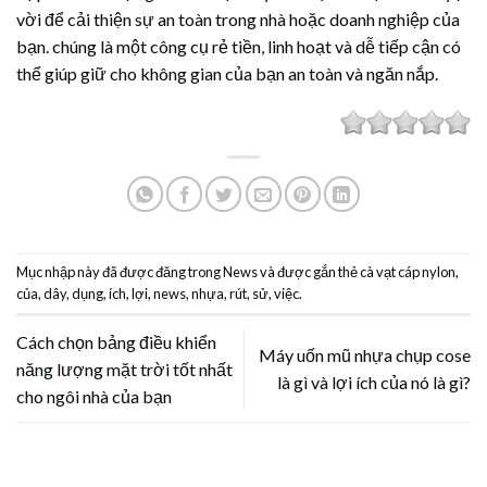
vời để cải thiện sự an toàn trong nhà hoặc doanh nghiệp của
bạn. chúng là một công cụ rẻ tiền, linh hoạt và dễ tiếp cận có
thể giúp giữ cho không gian của bạn an toàn và ngăn nắp.
Mục nhập này đã được đăng trong
News
và được gắn thẻ
cà vạt cáp nylon
,
của
,
dây
,
dụng
,
ích
,
lợi
,
news
,
nhựa
,
rút
,
sử
,
việc
.
Cách chọn bảng điều khiển
Máy uốn mũ nhựa chụp cose
năng lượng mặt trời tốt nhất
là gì và lợi ích của nó là gì?
cho ngôi nhà của bạn