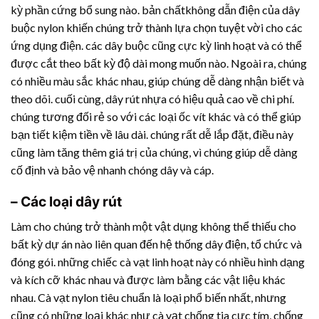
kỳ phần cứng bổ sung nào. bản chấtkhông dẫn điện của dây
buộc nylon khiến chúng trở thành lựa chọn tuyệt vời cho các
ứng dụng điện. các dây buộc cũng cực kỳ linh hoạt và có thể
được cắt theo bất kỳ độ dài mong muốn nào. Ngoài ra, chúng
có nhiều màu sắc khác nhau, giúp chúng dễ dàng nhận biết và
theo dõi. cuối cùng,
dây rút nhựa
có hiệu quả cao về chi phí.
chúng tương đối rẻ so với các loại ốc vít khác và có thể giúp
bạn tiết kiệm tiền về lâu dài. chúng rất dễ lắp đặt, điều này
cũng làm tăng thêm giá trị của chúng, vì chúng giúp dễ dàng
cố định và bảo vệ nhanh chóng dây và cáp.
– Các loại dây rút
Làm cho chúng trở thành một vật dụng không thể thiếu cho
bất kỳ dự án nào liên quan đến hệ thống dây điện, tổ chức và
đóng gói. những chiếc cà vạt linh hoạt này có nhiều hình dạng
và kích cỡ khác nhau và được làm bằng các vật liệu khác
nhau. Cà vạt nylon tiêu chuẩn là loại phổ biến nhất, nhưng
cũng có những loại khác như cà vạt chống tia cực tím, chống