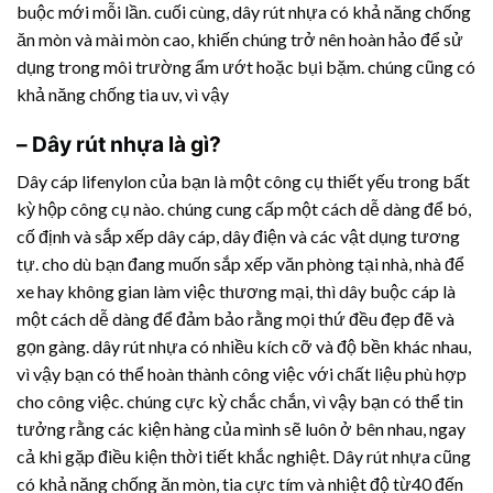
buộc mới mỗi lần. cuối cùng,
dây rút nhựa
có khả năng chống
ăn mòn và mài mòn cao, khiến chúng trở nên hoàn hảo để sử
dụng trong môi trường ẩm ướt hoặc bụi bặm. chúng cũng có
khả năng chống tia uv, vì vậy
–
Dây rút nhựa
là gì?
Dây cáp lifenylon của bạn là một công cụ thiết yếu trong bất
kỳ hộp công cụ nào. chúng cung cấp một cách dễ dàng để bó,
cố định và sắp xếp dây cáp, dây điện và các vật dụng tương
tự. cho dù bạn đang muốn sắp xếp văn phòng tại nhà, nhà để
xe hay không gian làm việc thương mại, thì dây buộc cáp là
một cách dễ dàng để đảm bảo rằng mọi thứ đều đẹp đẽ và
gọn gàng.
dây rút nhựa
có nhiều kích cỡ và độ bền khác nhau,
vì vậy bạn có thể hoàn thành công việc với chất liệu phù hợp
cho công việc. chúng cực kỳ chắc chắn, vì vậy bạn có thể tin
tưởng rằng các kiện hàng của mình sẽ luôn ở bên nhau, ngay
cả khi gặp điều kiện thời tiết khắc nghiệt.
Dây rút nhựa
cũng
có khả năng chống ăn mòn, tia cực tím và nhiệt độ từ40 đến