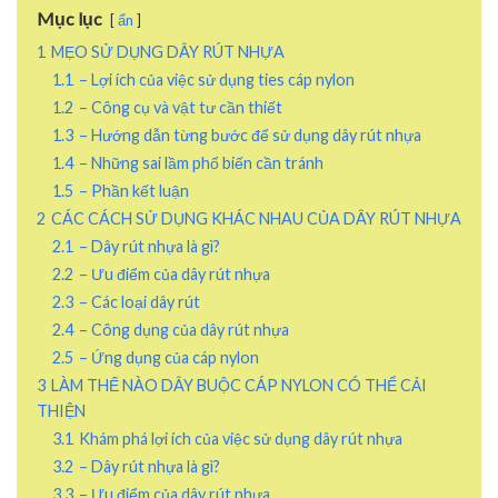
Mục lục
ẩn
1
MẸO SỬ DỤNG DÂY RÚT NHỰA
1.1
– Lợi ích của việc sử dụng ties cáp nylon
1.2
– Công cụ và vật tư cần thiết
1.3
– Hướng dẫn từng bước để sử dụng dây rút nhựa
1.4
– Những sai lầm phổ biến cần tránh
1.5
– Phần kết luận
2
CÁC CÁCH SỬ DỤNG KHÁC NHAU CỦA DÂY RÚT NHỰA
2.1
– Dây rút nhựa là gì?
2.2
– Ưu điểm của dây rút nhựa
2.3
– Các loại dây rút
2.4
– Công dụng của dây rút nhựa
2.5
– Ứng dụng của cáp nylon
3
LÀM THẾ NÀO DÂY BUỘC CÁP NYLON CÓ THỂ CẢI
THIỆN
3.1
Khám phá lợi ích của việc sử dụng dây rút nhựa
3.2
– Dây rút nhựa là gì?
3.3
– Ưu điểm của dây rút nhựa