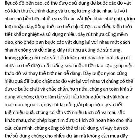
liệucó độ bền cao, có thể được sử dụng để buộc các đồ vật
có kích thước, hình dạng và trọng lượng khác nhau lại với
nhau. nó bền hơn nhiều so với các vật liệu khác như nhựa, kim
loại hoặc dây, đồng thời có thể chịu được các điều kiện thời
tiết khắc nghiệt và sử dụng nhiều.
dây rút nhựa
cũng mềm
dẻo, cho phép bạn buộc các vật dụng lại với nhau một cách
nhanh chóng và dễ dàng.
dây rút nhựa
cũng dễ sử dụng.
không giống như các vật liệu khác như dây kim loại,
dây rút
nhựa
có thể được cắt bằng kéo hoặc lưỡi dao cạo, giúp việc
tháo dỡ và thay thế trở nên dễ dàng. Dây buộc nylon cũng
hiệu quả để buộc chặt các đồ vật lại với nhau vì chúng có thể
được buộc chặt và chắc chắn. hơn nữa, chúng an toàn khi sử
dụng vì chúng được làm từ vật liệu khôngđộc hại vàkhông
mài mòn. ngoài ra, dây rút là một giải pháp hợp lý và tiết
kiệmhiệu quả. chúng có sẵn với nhiều kích cỡ và màu sắc
khác nhau, cho phép bạn tìm được kích cỡ hoàn hảo cho nhu
cầu của mình. chúng cũng có thể tái sử dụng, vì vậy bạn có
thể sử dụng chúng cho nhiều dự án mà không cần mua dây