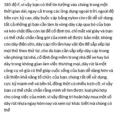
185 độ F, vì vậy bạn có thể tin tưởng vào chúng trong một
thời gian dài, ngay cả trong các ứng dụng ngoài trời. ngoài độ
bền cực kỳ cao, dây buộc cáp bằng nylon còn rất dễ sử dụng.
tất cả những gì bạn cần làm là vòng dây cáp qua bó của bạn
và kéo chặt đầu còn lại để cố định bó. chỉ mất vài giây và bạn
có thể chắc chắn rằng gói của mình sẽ được bảo mật. không
còn dây điện sờn, dây cáp rối rắm hay vật lộn để sắp xếp lại
mọi thứ theo thứ tự. cho dù bạn cần sắp xếp dây cáp trong
văn phòng tại nhà, cố định ống mềm trong nhà để xe hay bó
dây trong không gian làm việc thương mại, dây rút là một
công cụ vô giá có thể giúp cuộc sống của bạn dễ dàng hơn và
cải thiện khả năng tổ chức của bạn. chúng rất dễ sử dụng,
cực kỳ mạnh mẽ và bền bỉ, đồng thời có nhiều kích cỡ, vì vậy
bạn có thể chắc chắn rằng mình sẽ tìm được loại phù hợp
cho công việc của mình. vì vậy đừng trì hoãn hãy mua một số
dây rút nhựa
ngay hôm nay và xem sự khác biệt mà chúng có
thể