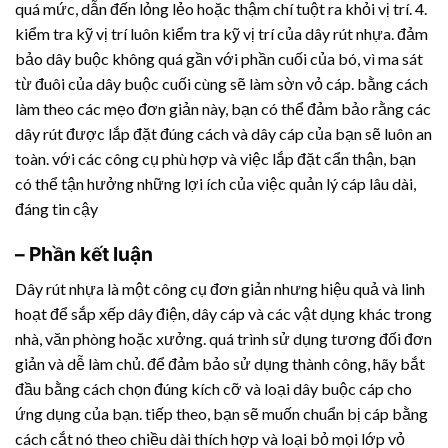
quá mức, dẫn đến lỏng lẻo hoặc thậm chí tuột ra khỏi vị trí. 4.
kiểm tra kỹ vị trí luôn kiểm tra kỹ vị trí của
dây rút nhựa
. đảm
bảo dây buộc không quá gần với phần cuối của bó, vì ma sát
từ đuôi của dây buộc cuối cùng sẽ làm sờn vỏ cáp. bằng cách
làm theo các mẹo đơn giản này, bạn có thể đảm bảo rằng các
dây rút được lắp đặt đúng cách và dây cáp của bạn sẽ luôn an
toàn. với các công cụ phù hợp và việc lắp đặt cẩn thận, bạn
có thể tận hưởng những lợi ích của việc quản lý cáp lâu dài,
đáng tin cậy
– Phần kết luận
Dây rút nhựa
là một công cụ đơn giản nhưng hiệu quả và linh
hoạt để sắp xếp dây điện, dây cáp và các vật dụng khác trong
nhà, văn phòng hoặc xưởng. quá trình sử dụng tương đối đơn
giản và dễ làm chủ. để đảm bảo sử dụng thành công, hãy bắt
đầu bằng cách chọn đúng kích cỡ và loại dây buộc cáp cho
ứng dụng của bạn. tiếp theo, bạn sẽ muốn chuẩn bị cáp bằng
cách cắt nó theo chiều dài thích hợp và loại bỏ mọi lớp vỏ