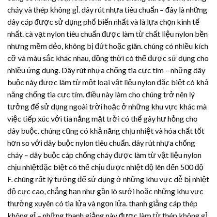
cháy và thép không gỉ.
dây rút nhựa
tiêu chuẩn – đây là những
dây cáp được sử dụng phổ biến nhất và là lựa chọn kinh tế
nhất. cà vạt nylon tiêu chuẩn được làm từ chất liệu nylon bền
nhưng mềm dẻo, không bị đứt hoặc giãn. chúng có nhiều kích
cỡ và màu sắc khác nhau, đồng thời có thể được sử dụng cho
nhiều ứng dụng.
Dây rút nhựa
chống tia cực tím – những dây
buộc này được làm từ một loại vật liệu nylon đặc biệt có khả
năng chống tia cực tím. điều này làm cho chúng trở nên lý
tưởng để sử dụng ngoài trời hoặc ở những khu vực khác mà
việc tiếp xúc với tia nắng mặt trời có thể gây hư hỏng cho
dây buộc. chúng cũng có khả năng chịu nhiệt và hóa chất tốt
hơn so với dây buộc nylon tiêu chuẩn.
dây rút nhựa
chống
cháy – dây buộc cáp chống cháy được làm từ vật liệu nylon
chịu nhiệtđặc biệt có thể chịu được nhiệt độ lên đến 500 độ
F. chúng rất lý tưởng để sử dụng ở những khu vực dễ bị nhiệt
độ cực cao, chẳng hạn như gần lò sưởi hoặc những khu vực
thường xuyên có tia lửa và ngọn lửa. thanh giằng cáp thép
không gỉ – những thanh giằng này được làm từ thép không gỉ,