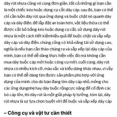
dây rút nhựa
cũng vô cùng đơn giản. tất cả những gì bạn cần
là một chiếc kéo hoặc dụng cụ cắt dây cáp. sau đó, bạn có thể
chỉ cần luồn dây rút qua ứng dụng và buộc chặt nó quanh dây
cáp và dây điện. để lắp đặt an toàn hơn, vật liệu thừa có thể
được cắt bỏ bằng kéo hoặc dụng cụ cắt. sử dụng
dây rút
nhựa
là một cách tiết kiệmhiệu quả để buộc chặt và sắp xếp
dây cáp và dây điện. chúng cũng có khả năng tái sử dụng cao,
nghĩa là nếu bạn cần tháo chúng ra và sắp xếp lại dây cáp của
mình, bạn có thể dễ dàng thực hiện việc đó mà không cần
mua dây buộc cáp mới hoặc công cụ mới. cuối cùng,
dây rút
nhựa
có nhiều kích cỡ, màu sắc và kiểu dáng khác nhau, vì vậy
bạn có thể dễ dàng tìm được sản phẩm phù hợp với ứng
dụng của mình. cho dù bạn đang tìm dây cáp nhỏ, mỏng cho
các ứng dụngnhẹ hay dây buộc rộngcực nặng để cố định các
bó cáp lớn, thì dây rút là một giải pháp lý tưởng. tóm lại,
dây
rút nhựa
là sự lựa chọn tuyệt vời để buộc và sắp xếp dây cáp
– Công cụ và vật tư cần thiết