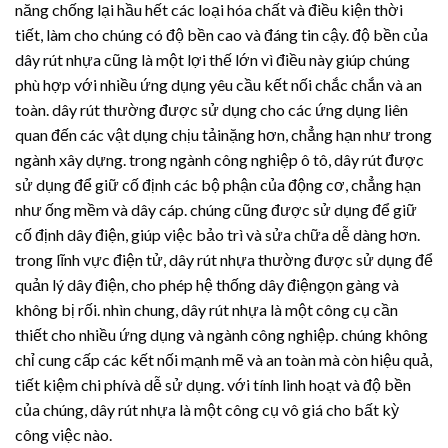
năng chống lại hầu hết các loại hóa chất và điều kiện thời
tiết, làm cho chúng có độ bền cao và đáng tin cậy. độ bền của
dây rút nhựa
cũng là một lợi thế lớn vì điều này giúp chúng
phù hợp với nhiều ứng dụng yêu cầu kết nối chắc chắn và an
toàn. dây rút thường được sử dụng cho các ứng dụng liên
quan đến các vật dụng chịu tảinặng hơn, chẳng hạn như trong
ngành xây dựng. trong ngành công nghiệp ô tô, dây rút được
sử dụng để giữ cố định các bộ phận của động cơ, chẳng hạn
như ống mềm và dây cáp. chúng cũng được sử dụng để giữ
cố định dây điện, giúp việc bảo trì và sửa chữa dễ dàng hơn.
trong lĩnh vực điện tử,
dây rút nhựa
thường được sử dụng để
quản lý dây điện, cho phép hệ thống dây điệngọn gàng và
không bị rối. nhìn chung,
dây rút nhựa
là một công cụ cần
thiết cho nhiều ứng dụng và ngành công nghiệp. chúng không
chỉ cung cấp các kết nối mạnh mẽ và an toàn mà còn hiệu quả,
tiết kiệm chi phívà dễ sử dụng. với tính linh hoạt và độ bền
của chúng,
dây rút nhựa
là một công cụ vô giá cho bất kỳ
công việc nào.