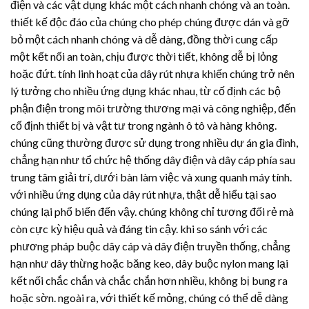
điện và các vật dụng khác một cách nhanh chóng và an toàn.
thiết kế độc đáo của chúng cho phép chúng được dán và gỡ
bỏ một cách nhanh chóng và dễ dàng, đồng thời cung cấp
một kết nối an toàn, chịu được thời tiết, không dễ bị lỏng
hoặc đứt. tính linh hoạt của
dây rút nhựa
khiến chúng trở nên
lý tưởng cho nhiều ứng dụng khác nhau, từ cố định các bộ
phận điện trong môi trường thương mại và công nghiệp, đến
cố định thiết bị và vật tư trong ngành ô tô và hàng không.
chúng cũng thường được sử dụng trong nhiều dự án gia đình,
chẳng hạn như tổ chức hệ thống dây điện và dây cáp phía sau
trung tâm giải trí, dưới bàn làm việc và xung quanh máy tính.
với nhiều ứng dụng của
dây rút nhựa
, thật dễ hiểu tại sao
chúng lại phổ biến đến vậy. chúng không chỉ tương đối rẻ mà
còn cực kỳ hiệu quả và đáng tin cậy. khi so sánh với các
phương pháp buộc dây cáp và dây điện truyền thống, chẳng
hạn như dây thừng hoặc băng keo, dây buộc nylon mang lại
kết nối chắc chắn và chắc chắn hơn nhiều, không bị bung ra
hoặc sờn. ngoài ra, với thiết kế mỏng, chúng có thể dễ dàng