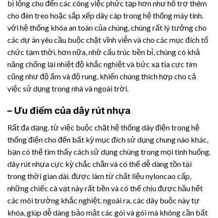
bị lỏng cho đến các công việc phức tạp hơn như hỗ trợ thêm
cho đèn treo hoặc sắp xếp dây cáp trong hệ thống máy tính.
với hệ thống khóa an toàn của chúng, chúng rất lý tưởng cho
các dự án yêu cầu buộc chặt vĩnh viễn và cho các mục đích tổ
chức tạm thời. hơn nữa, nhờ cấu trúc bền bỉ, chúng có khả
năng chống lại nhiệt độ khắc nghiệt và bức xạ tia cực tím
cũng như độ ẩm và độ rung, khiến chúng thích hợp cho cả
việc sử dụng trong nhà và ngoài trời.
– Ưu điểm của
dây rút nhựa
Rất đa dạng. từ việc buộc chặt hệ thống dây điện trong hệ
thống điện cho đến bất kỳ mục đích sử dụng chung nào khác,
bạn có thể tìm thấy cách sử dụng chúng trong mọi tình huống.
dây rút nhựa
cực kỳ chắc chắn và có thể dễ dàng tồn tại
trong thời gian dài. được làm từ chất liệu nyloncao cấp,
những chiếc cà vạt này rất bền và có thể chịu được hầu hết
các môi trường khắc nghiệt. ngoài ra, các dây buộc này tự
khóa, giúp dễ dàng bảo mật các gói và gói mà không cần bất