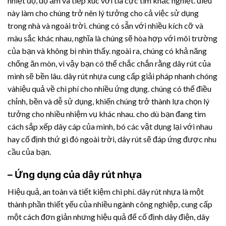
nhiệt độ, độ ẩm và tiếp xúc với tia cực tím khắc nghiệt. điều
này làm cho chúng trở nên lý tưởng cho cả việc sử dụng
trong nhà và ngoài trời. chúng có sẵn với nhiều kích cỡ và
màu sắc khác nhau, nghĩa là chúng sẽ hòa hợp với môi trường
của bạn và không bị nhìn thấy. ngoài ra, chúng có khả năng
chống ăn mòn, vì vậy bạn có thể chắc chắn rằng dây rút của
mình sẽ bền lâu.
dây rút nhựa
cung cấp giải pháp nhanh chóng
vàhiệu quả về chi phí cho nhiều ứng dụng. chúng có thể điều
chỉnh, bền và dễ sử dụng, khiến chúng trở thành lựa chọn lý
tưởng cho nhiều nhiệm vụ khác nhau. cho dù bạn đang tìm
cách sắp xếp dây cáp của mình, bó các vật dụng lại với nhau
hay cố định thứ gì đó ngoài trời, dây rút sẽ đáp ứng được nhu
cầu của bạn.
– Ứng dụng của
dây rút nhựa
Hiệu quả, an toàn và tiết kiệm chi phí.
dây rút nhựa
là một
thành phần thiết yếu của nhiều ngành công nghiệp, cung cấp
một cách đơn giản nhưng hiệu quả để cố định dây điện, dây