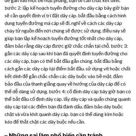
để gắn vào một bề mặt phẳng, bạn sẽ cần chất kết dính.
bước 2: lập kế hoạch tuyến đường cho dây cáp bây giờ bạn
sẽ cần quyết định vị trí đặt dây cáp. bắt đầu bằng cách hình
dung tuyến đường mà cáp sẽ đi. nghĩ về cách các dây cáp
chạy từ nguồn đến nơi chúng sẽ được sử dụng. điều này sẽ
giúp bạn lập kế hoạch tuyến đường tốt nhất cho dây cáp,
đảm bảo rằng dây cáp được giữ chắc chắn tại chỗ. bước 3:
gắn các dây cáp sau khi bạn đã quyết định tuyến đường cho
các dây cáp, bạn có thể bắt đầu gắn chúng. bắt đầu bằng
cách gắn các dây cáp tại điểm bắt đầu. sử dụng vít hoặc chất
kết dính để gắn chắc chắn các dây buộc vào bề mặt. đảm
bảo đầu của thanh giằng quay về hướng của dây cáp để có
thể dễ dàng sử dụng. bước 4: cố định dây cáp bây giờ bạn có
thể bắt đầu cố định dây cáp. lấy dây cáp và quấn chúng quanh
dây cáp tại các điểm bạn đã đánh dấu. đảm bảo dây buộc
chặt và vừa khít quanh dây cáp. bạn có thể dùng kìm hoặc
kéo để thắt chặt các dây buộc nếu cần.
– Những sai lầm phổ biến cần tránh