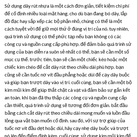
Sử dụng
dây rút nhựa
là một cách đơn giản, tiết kiệm chi phí
để cố định nhiều loại mặt hàng. cho dù bạn đang bó dây, lắp
đồ đạc hay sắp xếp các bộ phận nhỏ, chúng có thể là một
cách tuyệt vời để giữ mọi thứ ở đúng vị trí của nó. tuy nhiên,
quá trình sử dụng có thể phức tạp nếu bạn không có các
công cụ và nguồn cung cấp phù hợp. để đảm bảo quá trình sử
dụng của bạn diễn ra suôn sẻ nhất có thể, bạn sẽ cần một số
mục cụ thể. trước tiên, bạn sẽ cần một chiếc kéo hoặc một
chiếc kìm chéo để cắt dây rút theo chiều dài phù hợp. bạn
cũng sẽ cần tuốc nơ vít đầu phẳng hoặc dùi để cạy dây buộc
và giúp bạn trượt dây vào vị trí. cuối cùng, bạn sẽ cần một bộ
kìm mũi kim để giúp thắt chặt cà vạt và đảm bảo sự gắn kết
an toàn. khi bạn đã thu thập các công cụ và nguồn cung cấp
cần thiết, quá trình sử dụng sẽ tương đối đơn giản. bắt đầu
bằng cách cắt dây rút theo chiều dài mong muốn và luồn đầu
lỏng qua vật bạn muốn cố định. sau đó, với sự trợ giúp của
tuốc nơ vít đầu dẹt hoặc dùi, hãy cạy nhẹ dây buộc và trượt
nó lên đến điểm đính kèm. cuối cùng, sử dụng kìm mũi kim để