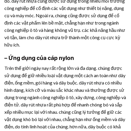
đó.
dây rút nhựa
cũng được sử dụng trong nhiều môi trường
công nghiệp để cố định các vật dụng như thiết bị nặng, dụng
cụ và máy móc. Ngoài ra, chúng cũng được sử dụng để cố
định các vật phẩm lên bề mặt, chẳng hạn như trong ngành
công nghiệp ô tô và hàng không vũ trụ. các khả năng hầu như
vô tận, làm cho
dây rút nhựa
trở thành một công cụ cực kỳ
hữu ích.
– Ứng dụng của cáp nylon
Trên thế giới ngày nay rất rộng lớn và đa dạng. chúng được
sử dụng để giữ nhiều loại vật dụng một cách an toàn như dây
điện, ống mềm, gói hàng và dây buộc.
dây rút nhựa
có nhiều
hình dạng, kích cỡ và màu sắc khác nhau và thường được sử
dụng trong ngành công nghiệp ô tô, xây dựng, công nghiệp và
điện tử.
dây rút nhựa
rất phù hợp để nhanh chóng bó và sắp
xếp nhiều mục lại với nhau. chúng cũng lý tưởng để giữ các
vật dụng khó bó lại với nhau, chẳng hạn như ống mềm và dây
điện, do tính linh hoạt của chúng. hơn nữa, dây buộc có khả