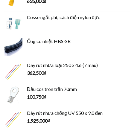
635,000
₫
Cosse ngắt phụ cách điện nylon đực
Ống co nhiệt HBS-SR
Dây rút nhựa loại 250 x 4.6 (7 màu)
362,500
₫
Đầu cos tròn trần 70mm
100,750
₫
Dây rút nhựa chống UV 550 x 9.0 đen
1,925,000
₫