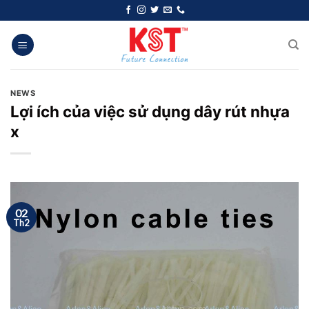
Chuyển
đến
nội
dung
NEWS
Lợi ích của việc sử dụng dây rút nhựa
x
02
Th2