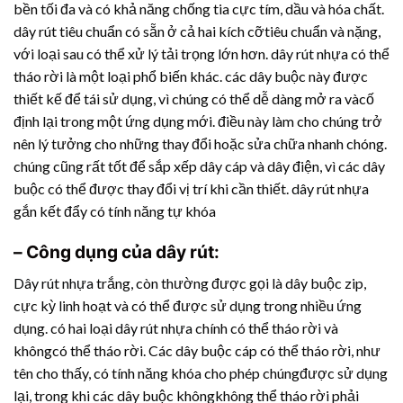
bền tối đa và có khả năng chống tia cực tím, dầu và hóa chất.
dây rút tiêu chuẩn có sẵn ở cả hai kích cỡtiêu chuẩn và nặng,
với loại sau có thể xử lý tải trọng lớn hơn.
dây rút nhựa
có thể
tháo rời là một loại phổ biến khác. các dây buộc này được
thiết kế để tái sử dụng, vì chúng có thể dễ dàng mở ra vàcố
định lại trong một ứng dụng mới. điều này làm cho chúng trở
nên lý tưởng cho những thay đổi hoặc sửa chữa nhanh chóng.
chúng cũng rất tốt để sắp xếp dây cáp và dây điện, vì các dây
buộc có thể được thay đổi vị trí khi cần thiết.
dây rút nhựa
gắn kết đẩy có tính năng tự khóa
– Công dụng của dây rút:
Dây rút nhựa
trắng, còn thường được gọi là dây buộc zip,
cực kỳ linh hoạt và có thể được sử dụng trong nhiều ứng
dụng. có hai loại
dây rút nhựa
chính có thể tháo rời và
khôngcó thể tháo rời. Các dây buộc cáp có thể tháo rời, như
tên cho thấy, có tính năng khóa cho phép chúngđược sử dụng
lại, trong khi các dây buộc khôngkhông thể tháo rời phải