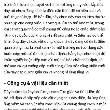
trở thành lựa chọn tuyệt vời cho mọi ứng dụng. việc lắp đặt
dây rút nhựa
đúng cách là điều cần thiết để có hiệu suất và
tuổi thọ phù hợp. để bắt đầu, hãy chọn dây cáp có kích thước
phù hợp cho công việc. Cà vạt quá lớn có thể khó thắt, trong
khi cà vạt quá nhỏ có thể không đủ căng hoặc chắc. đảm bảo
rằng dây buộc cáp không bị siết quá chặt, vì điều này có thể
làm hỏng dây và các vật dụng khác mà dây đang cố định. điều
quan trọng nữa là phải xem xét môi trường nơi sử dụng dây
buộc cáp; một số điều kiện nhất định, chẳng hạn như nhiệt độ
khắc nghiệt hoặc tiếp xúc với một số hóa chất nhất định, có
thể làm cà vạt xuống cấp. cuối cùng, đảm bảo rằng phần cuối
của dây cáp được giấu kín và không bị lủng lẳng, vì
– Công cụ & vật liệu cần thiết
Dây buộc cáp 2nylon là một cách đơn giản và tiết kiệm để
bó, cố định và sắp xếp các vật dụng như dây điện, đường ống,
ống mềm và các vật liệu khác. lắp đặt chúng đúng cách là một
phần quan trọng để đảm bảo lắp vừa khít, vì vậy điều quan