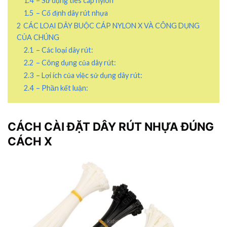
1.4
– Sử dụng ties cáp nylon
1.5
– Cố định dây rút nhựa
2
CÁC LOẠI DÂY BUỘC CÁP NYLON X VÀ CÔNG DỤNG
CỦA CHÚNG
2.1
– Các loại dây rút:
2.2
– Công dụng của dây rút:
2.3
– Lợi ích của việc sử dụng dây rút:
2.4
– Phần kết luận:
CÁCH CÀI ĐẶT
DÂY RÚT NHỰA
ĐÚNG
CÁCH X