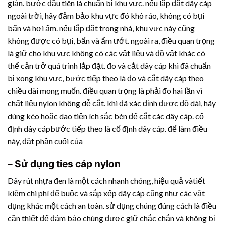
giản. bước đầu tiên là chuẩn bị khu vực. nếu lắp đặt dây cáp
ngoài trời, hãy đảm bảo khu vực đó khô ráo, không có bụi
bẩn và hơi ẩm. nếu lắp đặt trong nhà, khu vực này cũng
không được có bụi, bẩn và ẩm ướt. ngoài ra, điều quan trọng
là giữ cho khu vực không có các vật liệu và đồ vật khác có
thể cản trở quá trình lắp đặt. đo và cắt dây cáp khi đã chuẩn
bị xong khu vực, bước tiếp theo là đo và cắt dây cáp theo
chiều dài mong muốn. điều quan trọng là phải đo hai lần vì
chất liệu nylon không dễ cắt. khi đã xác định được độ dài, hãy
dùng kéo hoặc dao tiện ích sắc bén để cắt các dây cáp. cố
định dây cápbước tiếp theo là cố định dây cáp. để làm điều
này, đặt phần cuối của
– Sử dụng ties cáp nylon
Dây rút nhựa
đen là một cách nhanh chóng, hiệu quả vàtiết
kiệm chi phí để buộc và sắp xếp dây cáp cũng như các vật
dụng khác một cách an toàn. sử dụng chúng đúng cách là điều
cần thiết để đảm bảo chúng được giữ chắc chắn và không bị