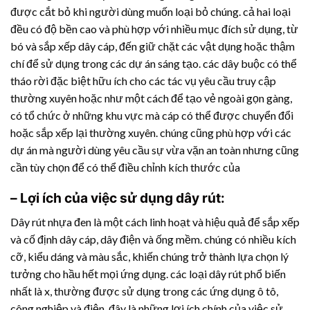
được cắt bỏ khi người dùng muốn loại bỏ chúng. cả hai loại
đều có độ bền cao và phù hợp với nhiều mục đích sử dụng, từ
bó và sắp xếp dây cáp, đến giữ chặt các vật dụng hoặc thậm
chí để sử dụng trong các dự án sáng tạo. các dây buộc có thể
tháo rời đặc biệt hữu ích cho các tác vụ yêu cầu truy cập
thường xuyên hoặc như một cách để tạo vẻ ngoài gọn gàng,
có tổ chức ở những khu vực mà cáp có thể được chuyển đổi
hoặc sắp xếp lại thường xuyên. chúng cũng phù hợp với các
dự án mà người dùng yêu cầu sự vừa vặn an toàn nhưng cũng
cần tùy chọn để có thể điều chỉnh kích thước của
– Lợi ích của việc sử dụng dây rút:
Dây rút nhựa
đen là một cách linh hoạt và hiệu quả để sắp xếp
và cố định dây cáp, dây điện và ống mềm. chúng có nhiều kích
cỡ, kiểu dáng và màu sắc, khiến chúng trở thành lựa chọn lý
tưởng cho hầu hết mọi ứng dụng. các loại dây rút phổ biến
nhất là x, thường được sử dụng trong các ứng dụng ô tô,
công nghiệp và điện. đây là những lợi ích chính của việc sử