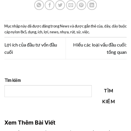
Mục nhập này đã được đăng trong
News
và được gắn thẻ
của
,
dây
,
dây buộc
cáp nylon 8x5
,
dụng
,
ích
,
lợi
,
news
,
nhựa
,
rút
,
sử
,
việc
.
Lợi ích của đầu tư vốn đầu
Hiểu các loại vấu đầu cuối:
cuối
tổng quan
Tìm kiếm
TÌM
KIẾM
Xem Thêm Bài Viết