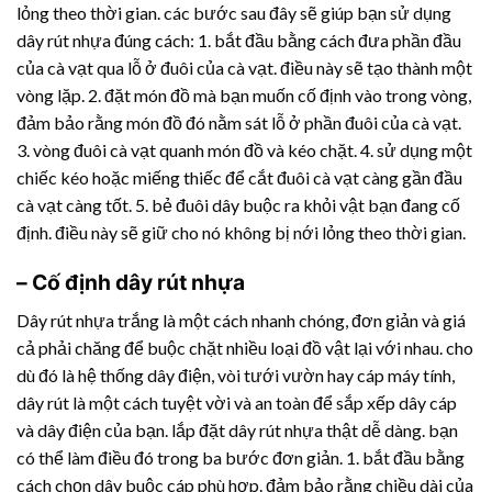
lỏng theo thời gian. các bước sau đây sẽ giúp bạn sử dụng
dây rút nhựa
đúng cách: 1. bắt đầu bằng cách đưa phần đầu
của cà vạt qua lỗ ở đuôi của cà vạt. điều này sẽ tạo thành một
vòng lặp. 2. đặt món đồ mà bạn muốn cố định vào trong vòng,
đảm bảo rằng món đồ đó nằm sát lỗ ở phần đuôi của cà vạt.
3. vòng đuôi cà vạt quanh món đồ và kéo chặt. 4. sử dụng một
chiếc kéo hoặc miếng thiếc để cắt đuôi cà vạt càng gần đầu
cà vạt càng tốt. 5. bẻ đuôi dây buộc ra khỏi vật bạn đang cố
định. điều này sẽ giữ cho nó không bị nới lỏng theo thời gian.
– Cố định
dây rút nhựa
Dây rút nhựa
trắng là một cách nhanh chóng, đơn giản và giá
cả phải chăng để buộc chặt nhiều loại đồ vật lại với nhau. cho
dù đó là hệ thống dây điện, vòi tưới vườn hay cáp máy tính,
dây rút là một cách tuyệt vời và an toàn để sắp xếp dây cáp
và dây điện của bạn. lắp đặt
dây rút nhựa
thật dễ dàng. bạn
có thể làm điều đó trong ba bước đơn giản. 1. bắt đầu bằng
cách chọn dây buộc cáp phù hợp. đảm bảo rằng chiều dài của