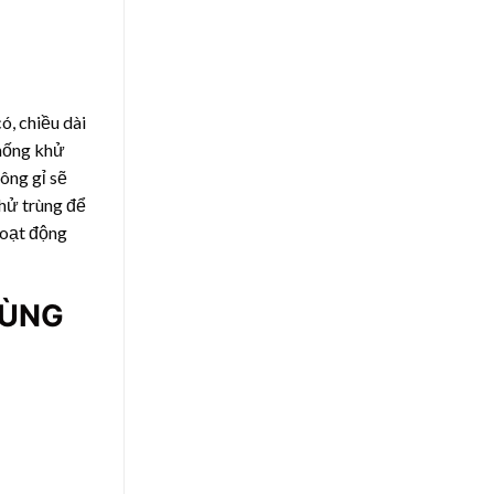
ó, chiều dài
thống khử
hông gỉ sẽ
hử trùng để
hoạt động
RÙNG