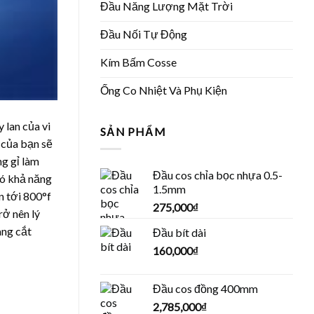
Đầu Năng Lượng Mặt Trời
Đầu Nối Tự Động
Kím Bấm Cosse
Ống Co Nhiệt Và Phụ Kiện
 lan của vi
SẢN PHẨM
 của bạn sẽ
ng gỉ làm
Đầu cos chỉa bọc nhựa 0.5-
có khả năng
1.5mm
n tới 800°f
275,000
₫
rở nên lý
àng cắt
Đầu bít dài
160,000
₫
Đầu cos đồng 400mm
2,785,000
₫