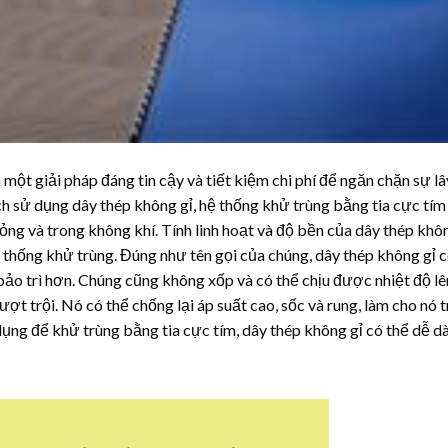
một giải pháp đáng tin cậy và tiết kiệm chi phí để ngăn chặn sự lây
 sử dụng dây thép không gỉ, hệ thống khử trùng bằng tia cực tím
 lỏng và trong không khí. Tính linh hoạt và độ bền của dây thép khô
 thống khử trùng. Đúng như tên gọi của chúng, dây thép không gỉ 
i bảo trì hơn. Chúng cũng không xốp và có thể chịu được nhiệt độ lê
t trội. Nó có thể chống lại áp suất cao, sốc và rung, làm cho nó t
ụng để khử trùng bằng tia cực tím, dây thép không gỉ có thể dễ d