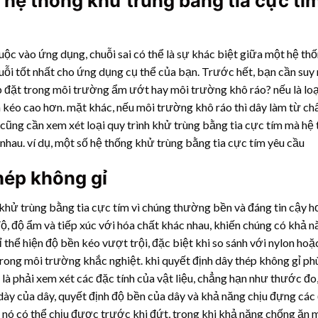
hệ thống khử trùng bằng tia cực tí
uộc vào ứng dụng, chuỗi sai có thể là sự khác biệt giữa một hệ th
uỗi tốt nhất cho ứng dụng cụ thể của bạn. Trước hết, bạn cần suy 
đặt trong môi trường ẩm ướt hay môi trường khô ráo? nếu là loại
kéo cao hơn. mặt khác, nếu môi trường khô ráo thì dây làm từ chấ
cũng cần xem xét loại quy trình khử trùng bằng tia cực tím mà hệ
 nhau. ví dụ, một số hệ thống khử trùng bằng tia cực tím yêu cầu
hép không gỉ
khử trùng bằng tia cực tím vì chúng thường bền và đáng tin cậy h
độ, độ ẩm và tiếp xúc với hóa chất khác nhau, khiến chúng có khả 
 thể hiện độ bền kéo vượt trội, đặc biệt khi so sánh với nylon hoặc
trong môi trường khắc nghiệt. khi quyết định dây thép không gỉ p
 là phải xem xét các đặc tính của vật liệu, chẳng hạn như thước đo
dày của dây, quyết định độ bền của dây và khả năng chịu đựng các 
 nó có thể chịu được trước khi đứt, trong khi khả năng chống ăn 