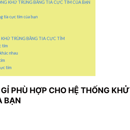
NG KHỬ TRÙNG BẰNG TIA CỰC TÍM CỦA BẠN
 tia cực tím của bạn
Ể KHỬ TRÙNG BẰNG TIA CỰC TÍM
c tím
u khác nhau
tím
cực tím
GỈ PHÙ HỢP CHO HỆ THỐNG KHỬ
A BẠN