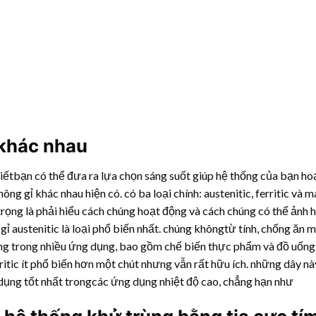
 khác nhau
biếtbạn có thể đưa ra lựa chọn sáng suốt giúp hệ thống của bạn h
ông gỉ khác nhau hiện có. có ba loại chính: austenitic, ferritic và m
an trọng là phải hiểu cách chúng hoạt động và cách chúng có thể ản
ỉ austenitic là loại phổ biến nhất. chúng khôngtừ tính, chống ăn m
ng trong nhiều ứng dụng, bao gồm chế biến thực phẩm và đồ uống, 
itic ít phổ biến hơn một chút nhưng vẫn rất hữu ích. những dây này
dụng tốt nhất trongcác ứng dụng nhiệt độ cao, chẳng hạn như