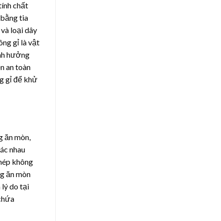
tính chất
 bằng tia
 và loại dây
ng gỉ là vật
ảnh hưởng
ọn an toàn
ng gỉ để khử
g ăn mòn,
hác nhau
thép không
ng ăn mòn
lý do tại
 chứa