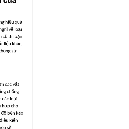
m của
ống hiệu quả
nghĩ về loại
 cũ thì bạn
t liệu khác,
 thống sử
ơn các vật
năng chống
 các loại
hù hợp cho
, độ bền kéo
điều kiện
mòn sẽ