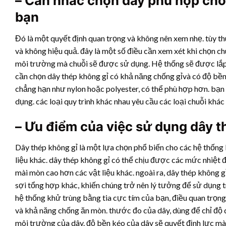
– Cân nhắc chọn dây phù hợp cho 
bạn
Đó là một quyết định quan trọng và không nên xem nhẹ. tùy th
và không hiệu quả. đây là một số điều cần xem xét khi chọn ch
môi trường mà chuỗi sẽ được sử dụng. Hệ thống sẽ được lắp 
cần chọn dây thép không gỉ có khả năng chống gỉvà có độ bền 
chẳng hạn như nylon hoặc polyester, có thể phù hợp hơn. bạn 
dụng. các loại quy trình khác nhau yêu cầu các loại chuỗi khác
– Ưu điểm của việc sử dụng dây t
Dây thép không gỉ là một lựa chọn phổ biến cho các hệ thống 
liệu khác. dây thép không gỉ có thể chịu được các mức nhiệt 
mài mòn cao hơn các vật liệu khác. ngoài ra, dây thép không gỉ
sợi tổng hợp khác, khiến chúng trở nên lý tưởng để sử dụng 
hệ thống khử trùng bằng tia cực tím của bạn, điều quan trọng
và khả năng chống ăn mòn. thước đo của dây, dùng để chỉ độ 
môi trường của dây. độ bền kéo của dây sẽ quyết định lực mà