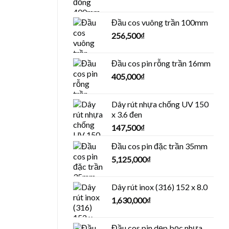
Đầu cos vuông trần 100mm
256,500
₫
Đầu cos pin rỗng trần 16mm
405,000
₫
Dây rút nhựa chống UV 150
x 3.6 đen
147,500
₫
Đầu cos pin đặc trần 35mm
5,125,000
₫
Dây rút inox (316) 152 x 8.0
1,630,000
₫
Đầu cos pin dẹp bọc nhựa