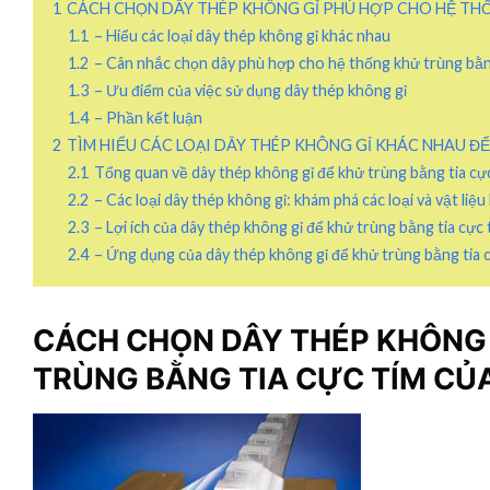
1
CÁCH CHỌN DÂY THÉP KHÔNG GỈ PHÙ HỢP CHO HỆ THỐ
1.1
– Hiểu các loại dây thép không gỉ khác nhau
1.2
– Cân nhắc chọn dây phù hợp cho hệ thống khử trùng bằng
1.3
– Ưu điểm của việc sử dụng dây thép không gỉ
1.4
– Phần kết luận
2
TÌM HIỂU CÁC LOẠI DÂY THÉP KHÔNG GỈ KHÁC NHAU Đ
2.1
Tổng quan về dây thép không gỉ để khử trùng bằng tia cự
2.2
– Các loại dây thép không gỉ: khám phá các loại và vật liệ
2.3
– Lợi ích của dây thép không gỉ để khử trùng bằng tia cực 
2.4
– Ứng dụng của dây thép không gỉ để khử trùng bằng tia 
CÁCH CHỌN DÂY THÉP KHÔNG 
TRÙNG BẰNG TIA CỰC TÍM CỦ