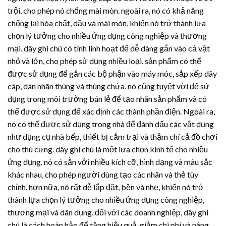
trội, cho phép nó chống mài mòn. ngoài ra, nó có khả năng
chống lại hóa chất, dầu và mài mòn, khiến nó trở thành lựa
chọn lý tưởng cho nhiều ứng dụng công nghiệp và thương
mại. dây ghi chú có tính linh hoạt để dễ dàng gắn vào cả vật
nhỏ và lớn, cho phép sử dụng nhiều loại. sản phẩm có thể
được sử dụng để gắn các bộ phận vào máy móc, sắp xếp dây
cáp, dán nhãn thùng và thùng chứa. nó cũng tuyệt vời để sử
dụng trong môi trường bán lẻ để tạo nhãn sản phẩm và có
thể được sử dụng để xác định các thành phần điện. Ngoài ra,
nó có thể được sử dụng trong nhà để đánh dấu các vật dụng
như dụng cụ nhà bếp, thiết bị cắm trại và thậm chí cả đồ chơi
cho thú cưng. dây ghi chú là một lựa chọn kinh tế cho nhiều
ứng dụng. nó có sẵn với nhiều kích cỡ, hình dạng và màu sắc
khác nhau, cho phép người dùng tạo các nhãn và thẻ tùy
chỉnh. hơn nữa, nó rất dễ lắp đặt, bền và nhẹ, khiến nó trở
thành lựa chọn lý tưởng cho nhiều ứng dụng công nghiệp,
thương mại và dân dụng. đối với các doanh nghiệp, dây ghi
chú là cách hoàn hảo để tăng hiệu quả, giảm chi phí và nâng