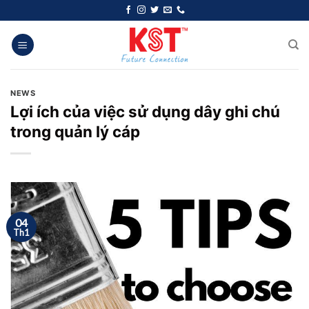
Chuyển
đến
nội
dung
NEWS
Lợi ích của việc sử dụng dây ghi chú
trong quản lý cáp
04
Th1