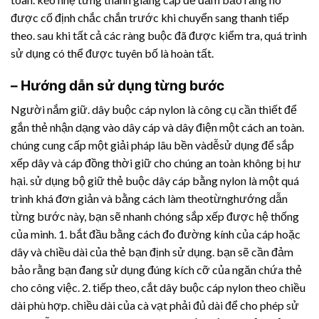
được cố định chắc chắn trước khi chuyển sang thanh tiếp
theo. sau khi tất cả các ràng buộc đã được kiểm tra, quá trình
sử dụng có thể được tuyên bố là hoàn tất.
– Hướng dẫn sử dụng từng bước
Người nắm giữ. dây buộc cáp nylon là công cụ cần thiết để
gắn thẻ nhận dạng vào dây cáp và dây điện một cách an toàn.
chúng cung cấp một giải pháp lâu bền vàdễsử dụng để sắp
xếp dây và cáp đồng thời giữ cho chúng an toàn không bị hư
hại. sử dụng bộ giữ thẻ buộc dây cáp bằng nylon là một quá
trình khá đơn giản và bằng cách làm theotừnghướng dẫn
từng bước này, bạn sẽ nhanh chóng sắp xếp được hệ thống
của mình. 1. bắt đầu bằng cách đo đường kính của cáp hoặc
dây và chiều dài của thẻ bạn định sử dụng. bạn sẽ cần đảm
bảo rằng bạn đang sử dụng đúng kích cỡ của ngăn chứa thẻ
cho công việc. 2. tiếp theo, cắt dây buộc cáp nylon theo chiều
dài phù hợp. chiều dài của cà vạt phải đủ dài để cho phép sử