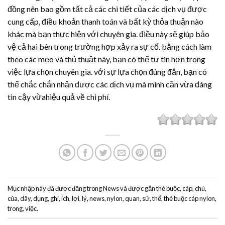
đồng nên bao gồm tất cả các chi tiết của các dịch vụ được
cung cấp, điều khoản thanh toán và bất kỳ thỏa thuận nào
khác mà bạn thực hiện với chuyên gia. điều này sẽ giúp bảo
vệ cả hai bên trong trường hợp xảy ra sự cố. bằng cách làm
theo các mẹo và thủ thuật này, bạn có thể tự tin hơn trong
việc lựa chọn chuyên gia. với sự lựa chọn đúng đắn, bạn có
thể chắc chắn nhận được các dịch vụ mà mình cần vừa đáng
tin cậy vừahiệu quả về chi phí.
Mục nhập này đã được đăng trong
News
và được gắn thẻ
buộc
,
cáp
,
chú
,
của
,
dây
,
dụng
,
ghi
,
ích
,
lợi
,
lý
,
news
,
nylon
,
quan
,
sử
,
thế
,
thẻ buộc cáp nylon
,
trong
,
việc
.