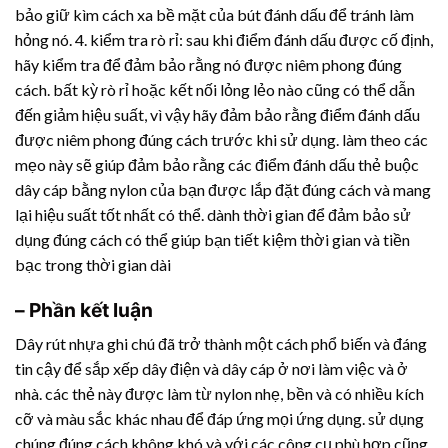
bảo giữ kìm cách xa bề mặt của bút đánh dấu để tránh làm
hỏng nó. 4. kiểm tra rò rỉ: sau khi điểm đánh dấu được cố định,
hãy kiểm tra để đảm bảo rằng nó được niêm phong đúng
cách. bất kỳ rò rỉ hoặc kết nối lỏng lẻo nào cũng có thể dẫn
đến giảm hiệu suất, vì vậy hãy đảm bảo rằng điểm đánh dấu
được niêm phong đúng cách trước khi sử dụng. làm theo các
mẹo này sẽ giúp đảm bảo rằng các điểm đánh dấu thẻ buộc
dây cáp bằng nylon của bạn được lắp đặt đúng cách và mang
lại hiệu suất tốt nhất có thể. dành thời gian để đảm bảo sử
dụng đúng cách có thể giúp bạn tiết kiệm thời gian và tiền
bạc trong thời gian dài
– Phần kết luận
Dây rút nhựa
ghi chú đã trở thành một cách phổ biến và đáng
tin cậy để sắp xếp dây điện và dây cáp ở nơi làm việc và ở
nhà. các thẻ này được làm từ nylon nhẹ, bền và có nhiều kích
cỡ và màu sắc khác nhau để đáp ứng mọi ứng dụng. sử dụng
chúng đúng cách không khó và với các công cụ phù hợp cũng