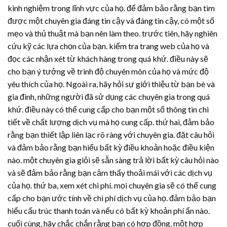
kinh nghiệm trong lĩnh vực của họ. để đảm bảo rằng bạn tìm
được một chuyên gia đáng tin cậy và đáng tin cậy, có một số
mẹo và thủ thuật mà bạn nên làm theo. trước tiên, hãy nghiên
cứu kỹ các lựa chọn của bạn. kiểm tra trang web của họ và
đọc các nhận xét từ khách hàng trong quá khứ. điều này sẽ
cho bạn ý tưởng về trình độ chuyên môn của họ và mức độ
yêu thích của họ. Ngoài ra, hãy hỏi sự giới thiệu từ bạn bè và
gia đình, những người đã sử dụng các chuyên gia trong quá
khứ. điều này có thể cung cấp cho bạn một số thông tin chi
tiết về chất lượng dịch vụ mà họ cung cấp. thứ hai, đảm bảo
rằng bạn thiết lập liên lạc rõ ràng với chuyên gia. đặt câu hỏi
và đảm bảo rằng bạn hiểu bất kỳ điều khoản hoặc điều kiện
nào. một chuyên gia giỏi sẽ sẵn sàng trả lời bất kỳ câu hỏi nào
và sẽ đảm bảo rằng bạn cảm thấy thoải mái với các dịch vụ
của họ. thứ ba, xem xét chi phí. mọi chuyên gia sẽ có thể cung
cấp cho bạn ước tính về chi phí dịch vụ của họ. đảm bảo bạn
hiểu cấu trúc thanh toán và nếu có bất kỳ khoản phí ẩn nào.
cuối cùng, hãy chắc chắn rằng bạn có hợp đồng. một hợp