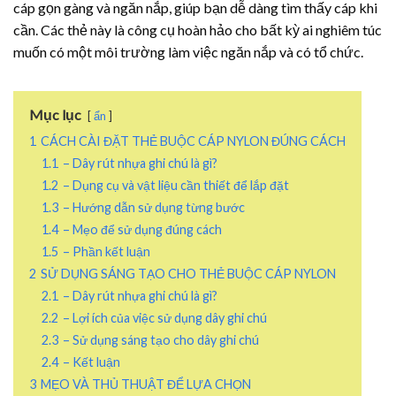
cáp gọn gàng và ngăn nắp, giúp bạn dễ dàng tìm thấy cáp khi
cần. Các thẻ này là công cụ hoàn hảo cho bất kỳ ai nghiêm túc
muốn có một môi trường làm việc ngăn nắp và có tổ chức.
Mục lục
ẩn
1
CÁCH CÀI ĐẶT THẺ BUỘC CÁP NYLON ĐÚNG CÁCH
1.1
– Dây rút nhựa ghi chú là gì?
1.2
– Dụng cụ và vật liệu cần thiết để lắp đặt
1.3
– Hướng dẫn sử dụng từng bước
1.4
– Mẹo để sử dụng đúng cách
1.5
– Phần kết luận
2
SỬ DỤNG SÁNG TẠO CHO THẺ BUỘC CÁP NYLON
2.1
– Dây rút nhựa ghi chú là gì?
2.2
– Lợi ích của việc sử dụng dây ghi chú
2.3
– Sử dụng sáng tạo cho dây ghi chú
2.4
– Kết luận
3
MẸO VÀ THỦ THUẬT ĐỂ LỰA CHỌN