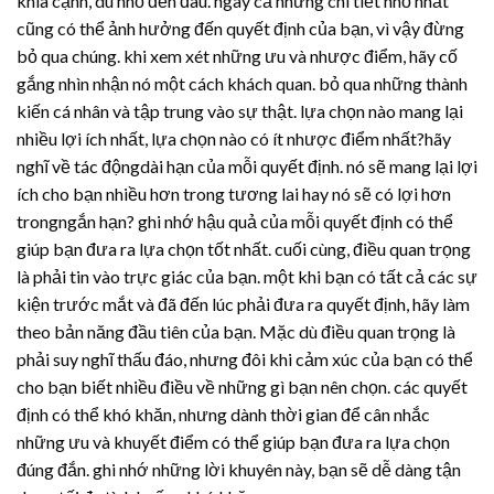
khía cạnh, dù nhỏ đến đâu. ngay cả những chi tiết nhỏ nhất
cũng có thể ảnh hưởng đến quyết định của bạn, vì vậy đừng
bỏ qua chúng. khi xem xét những ưu và nhược điểm, hãy cố
gắng nhìn nhận nó một cách khách quan. bỏ qua những thành
kiến ​​cá nhân và tập trung vào sự thật. lựa chọn nào mang lại
nhiều lợi ích nhất, lựa chọn nào có ít nhược điểm nhất?hãy
nghĩ về tác độngdài hạn của mỗi quyết định. nó sẽ mang lại lợi
ích cho bạn nhiều hơn trong tương lai hay nó sẽ có lợi hơn
trongngắn hạn? ghi nhớ hậu quả của mỗi quyết định có thể
giúp bạn đưa ra lựa chọn tốt nhất. cuối cùng, điều quan trọng
là phải tin vào trực giác của bạn. một khi bạn có tất cả các sự
kiện trước mắt và đã đến lúc phải đưa ra quyết định, hãy làm
theo bản năng đầu tiên của bạn. Mặc dù điều quan trọng là
phải suy nghĩ thấu đáo, nhưng đôi khi cảm xúc của bạn có thể
cho bạn biết nhiều điều về những gì bạn nên chọn. các quyết
định có thể khó khăn, nhưng dành thời gian để cân nhắc
những ưu và khuyết điểm có thể giúp bạn đưa ra lựa chọn
đúng đắn. ghi nhớ những lời khuyên này, bạn sẽ dễ dàng tận