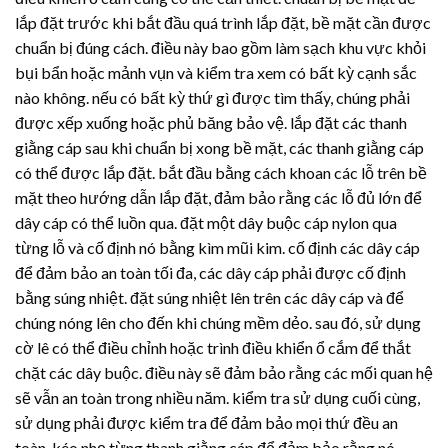
lắp đặt trước khi bắt đầu quá trình lắp đặt, bề mặt cần được
chuẩn bị đúng cách. điều này bao gồm làm sạch khu vực khỏi
bụi bẩn hoặc mảnh vụn và kiểm tra xem có bất kỳ cạnh sắc
nào không. nếu có bất kỳ thứ gì được tìm thấy, chúng phải
được xếp xuống hoặc phủ băng bảo vệ. lắp đặt các thanh
giằng cáp sau khi chuẩn bị xong bề mặt, các thanh giằng cáp
có thể được lắp đặt. bắt đầu bằng cách khoan các lỗ trên bề
mặt theo hướng dẫn lắp đặt, đảm bảo rằng các lỗ đủ lớn để
dây cáp có thể luồn qua. đặt một dây buộc cáp nylon qua
từng lỗ và cố định nó bằng kìm mũi kim. cố định các dây cáp
để đảm bảo an toàn tối đa, các dây cáp phải được cố định
bằng súng nhiệt. đặt súng nhiệt lên trên các dây cáp và để
chúng nóng lên cho đến khi chúng mềm dẻo. sau đó, sử dụng
cờ lê có thể điều chỉnh hoặc trình điều khiển ổ cắm để thắt
chặt các dây buộc. điều này sẽ đảm bảo rằng các mối quan hệ
sẽ vẫn an toàn trong nhiều năm. kiểm tra sử dụng cuối cùng,
sử dụng phải được kiểm tra để đảm bảo mọi thứ đều an
toàn. kéo nhẹ từng thanh giằng cáp để đảm bảo rằng nó