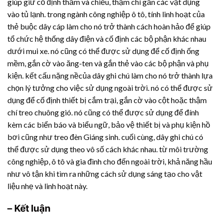
giúp giữ cố định thảm và chiếu, thậm chí gắn các vật dụng
vào tủ lạnh. trong ngành công nghiệp ô tô, tính linh hoạt của
thẻ buộc dây cáp làm cho nó trở thành cách hoàn hảo để giúp
tổ chức hệ thống dây điện và cố định các bộ phận khác nhau
dưới mui xe. nó cũng có thể được sử dụng để cố định ống
mềm, gắn cờ vào ăng-ten và gắn thẻ vào các bộ phận và phụ
kiện. kết cấu nặng nềcủa dây ghi chú làm cho nó trở thành lựa
chọn lý tưởng cho việc sử dụng ngoài trời. nó có thể được sử
dụng để cố định thiết bị cắm trại, gắn cờ vào cột hoặc thậm
chí treo chuông gió. nó cũng có thể được sử dụng để đính
kèm các biển báo và biểu ngữ, bảo vệ thiết bị và phụ kiện hồ
bơi cũng như treo đèn Giáng sinh. cuối cùng, dây ghi chú có
thể được sử dụng theo vô số cách khác nhau. từ môi trường
công nghiệp, ô tô và gia đình cho đến ngoài trời, khả năng hầu
như vô tận khi tìm ra những cách sử dụng sáng tạo cho vật
liệu nhẹ và linh hoạt này.
– Kết luận