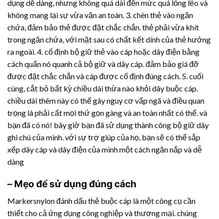
dụng dễ dàng, nhưng không quá dài đến mức quá lỏng lẻo và
không mang lại sự vừa vặn an toàn. 3. chèn thẻ vào ngăn
chứa, đảm bảo thẻ được đặt chắc chắn. thẻ phải vừa khít
trong ngăn chứa, với mặt sau có chất kết dính của thẻ hướng
ra ngoài. 4. cố định bộ giữ thẻ vào cáp hoặc dây điện bằng
cách quấn nó quanh cả bộ giữ và dây cáp. đảm bảo giá đỡ
được đặt chắc chắn và cáp được cố định đúng cách. 5. cuối
cùng, cắt bỏ bất kỳ chiều dài thừa nào khỏi dây buộc cáp.
chiều dài thêm này có thể gây nguy cơ vấp ngã và điều quan
trọng là phải cất mọi thứ gọn gàng và an toàn nhất có thể. và
bạn đã có nó! bây giờ bạn đã sử dụng thành công bộ giữ dây
ghi chú của mình. với sự trợ giúp của họ, bạn sẽ có thể sắp
xếp dây cáp và dây điện của mình một cách ngăn nắp và dễ
dàng
– Mẹo để sử dụng đúng cách
Markersnylon đánh dấu thẻ buộc cáp là một công cụ cần
thiết cho cả ứng dụng công nghiệp và thương mại. chúng