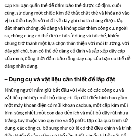
cáp khi bạn quấn thẻ để đảm bảo thẻ được cố định. cuối
cùng, sử dụng một chiếc kìm để thắt chặt thẻ và khóa nó vào
vị trí. điều tuyệt vời nhất về dây ghi chú là chúng được lắp
đặt nhanh chóng, dễ dàng và không cần thêm công cụ. ngoài
ra, chúng cũng có thể được tái sử dụng và tái chế, khiến
chúng trở thành một lựa chọn thân thiện với môi trường. với
dây ghi chú, bạn có thể dễ dàng cố định và sắp xếp dây cáp
của mình, đồng thời đảm bảo rằng dây cáp của bạn có thể dễ
dàng nhận dạng.
– Dụng cụ và vật liệu cần thiết để lắp đặt
Những người nắm giữ bắt đầu với việc có các công cụ và
vật liệu phù hợp. một bộ dụng cụ lắp đặt điển hình bao gồm
một máy khoan điện có mũi khoan cacbua, một cặp kìm mũi
kim, súng nhiệt, một con dao tiện ích và một bộ
dây rút nhựa
trắng. tùy thuộc vào quy mô và độ phức tạp của quá trình sử
dụng, các công cụ bổ sung như cờ lê có thể điều chỉnh và trình
điều khiển ổ cắm cũng có thể cần thiết. chuẩn bị bề mặt để