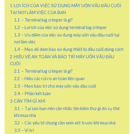
1
LỢI ÍCH CỦA VIỆC SỬ DỤNG MÁY UỐN VẤU ĐẦU CUỐI
TẠI NƠI LÀM VIỆC CỦA BẠN
1.1
– Terminal lug crimper là gì?
1.2
– Lợi ích của việc sử dụng terminal lug crimper
1.3
– Ưu điểm của việc sử dụng máy uốn vấu đầu cuối tại
nơi làm việc
1.4
– Mẹo để đảm bảo sử dụng thiết bị đầu cuối đúng cách
2
HIỂU VỀ AN TOÀN VÀ BẢO TRÌ MÁY UỐN VẤU ĐẦU
CUỐI
2.1
– Terminal lug crimper là gì?
2.2
– Hiểu các rủi ro an toàn liên quan
2.3
– Mẹo bảo trì cho máy uốn vấu đầu cuối
2.4
– Phần kết luận
3
CẦN TÌM GÌ KHI
3.1
– Tại sao bạn nên cân nhắc tìm kiếm thứ gì đó cụ thể
khi mua nhà
3.2
– Các yếu tố chung cần xem xét trước khi mua nhà
3.3
– Vị trí