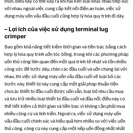
mòn, điều này có thể xảy ra khi hai kim loại khác nhau tiếp xúc
với nhau. ngoài việc cung cấp kết nối điện an toàn, việc sử
dụng máy uốn vấu đầu cuối cũng hợp lý hóa quy trình đi dây.
– Lợi ích của việc sử dụng terminal lug
crimper
Bao gồm khả năng tiết kiệm thời gian và tiền bạc bằng cách
hợp lý hóa quy trình uốn tóc bồng. trong khi các phương pháp
uốn thủ công liên quan đến một quá trình tẻ nhạt và tốn nhiều
công sức để tước dây, chèn các đầu cuối và uốn chúng lại với
nhau, thì việc sử dụng máy uốn vấu đầu cuối sẽ loại bỏ các
bước này. thiết bị này cung cấp một giải pháp thuận tiện
chocác thiết bị đầu cuối được uốn sẵn, loại bỏ nhu cầu mua
và lưu trữ nhiều loại thiết bị đầu cuối và đầu nối. điều này có
thể tiết kiệm cả thời gian và tiền bạc vì không cần phải mua
nhiều công cụ và linh kiện. Ngoài ra, việc sử dụng máy uốn
vấu đầu cuối chính xác và hiệu quả hơn nhiều so với việc uốn
thủ công. công cụ này cung cấp một nếp uốn đồng nhất nhất