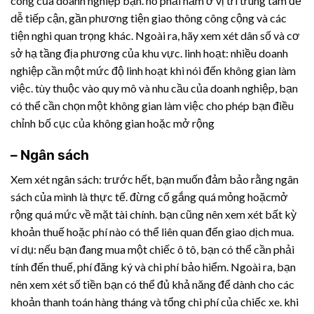
công của doanh nghiệp bạn. nó phải nằm ở vị trí trung tâm để
dễ tiếp cận, gần phương tiện giao thông công cộng và các
tiện nghi quan trọng khác. Ngoài ra, hãy xem xét dân số và cơ
sở hạ tầng địa phương của khu vực. linh hoạt: nhiều doanh
nghiệp cần một mức độ linh hoạt khi nói đến không gian làm
việc. tùy thuộc vào quy mô và nhu cầu của doanh nghiệp, bạn
có thể cần chọn một không gian làm việc cho phép bạn điều
chỉnh bố cục của không gian hoặc mở rộng
– Ngân sách
Xem xét ngân sách: trước hết, bạn muốn đảm bảo rằng ngân
sách của mình là thực tế. đừng cố gắng quá mỏng hoặcmở
rộng quá mức về mặt tài chính. bạn cũng nên xem xét bất kỳ
khoản thuế hoặc phí nào có thể liên quan đến giao dịch mua.
ví dụ: nếu bạn đang mua một chiếc ô tô, bạn có thể cần phải
tính đến thuế, phí đăng ký và chi phí bảo hiểm. Ngoài ra, bạn
nên xem xét số tiền bạn có thể đủ khả năng để dành cho các
khoản thanh toán hàng tháng và tổng chi phí của chiếc xe. khi