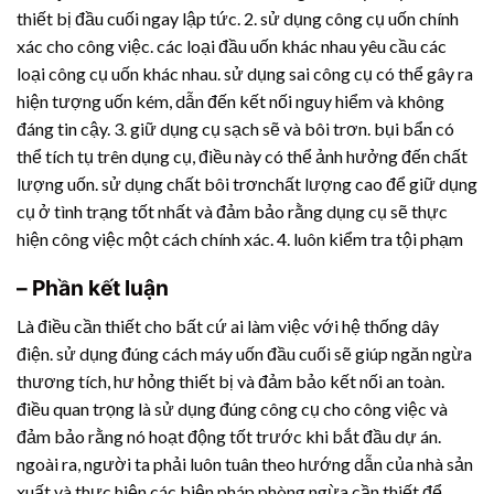
thiết bị đầu cuối ngay lập tức. 2. sử dụng công cụ uốn chính
xác cho công việc. các loại đầu uốn khác nhau yêu cầu các
loại công cụ uốn khác nhau. sử dụng sai công cụ có thể gây ra
hiện tượng uốn kém, dẫn đến kết nối nguy hiểm và không
đáng tin cậy. 3. giữ dụng cụ sạch sẽ và bôi trơn. bụi bẩn có
thể tích tụ trên dụng cụ, điều này có thể ảnh hưởng đến chất
lượng uốn. sử dụng chất bôi trơnchất lượng cao để giữ dụng
cụ ở tình trạng tốt nhất và đảm bảo rằng dụng cụ sẽ thực
hiện công việc một cách chính xác. 4. luôn kiểm tra tội phạm
– Phần kết luận
Là điều cần thiết cho bất cứ ai làm việc với hệ thống dây
điện. sử dụng đúng cách máy uốn đầu cuối sẽ giúp ngăn ngừa
thương tích, hư hỏng thiết bị và đảm bảo kết nối an toàn.
điều quan trọng là sử dụng đúng công cụ cho công việc và
đảm bảo rằng nó hoạt động tốt trước khi bắt đầu dự án.
ngoài ra, người ta phải luôn tuân theo hướng dẫn của nhà sản
xuất và thực hiện các biện pháp phòng ngừa cần thiết để