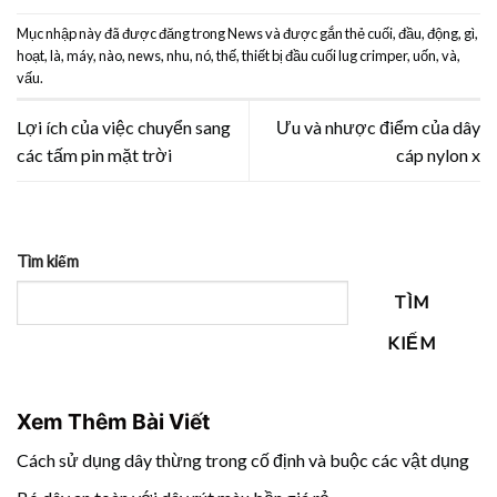
Mục nhập này đã được đăng trong
News
và được gắn thẻ
cuối
,
đầu
,
động
,
gì
,
hoạt
,
là
,
máy
,
nào
,
news
,
nhu
,
nó
,
thế
,
thiết bị đầu cuối lug crimper
,
uốn
,
và
,
vấu
.
Lợi ích của việc chuyển sang
Ưu và nhược điểm của dây
các tấm pin mặt trời
cáp nylon x
Tìm kiếm
TÌM
KIẾM
Xem Thêm Bài Viết
Cách sử dụng dây thừng trong cố định và buộc các vật dụng