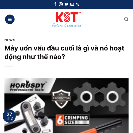
Chuyển
đến
nội
dung
NEWS
Máy uốn vấu đầu cuối là gì và nó hoạt
động như thế nào?
27
Th2