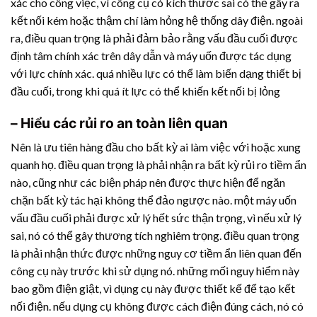
xác cho công việc, vì công cụ có kích thước sai có thể gây ra
kết nối kém hoặc thậm chí làm hỏng hệ thống dây điện. ngoài
ra, điều quan trọng là phải đảm bảo rằng vấu đầu cuối được
định tâm chính xác trên dây dẫn và máy uốn được tác dụng
với lực chính xác. quá nhiều lực có thể làm biến dạng thiết bị
đầu cuối, trong khi quá ít lực có thể khiến kết nối bị lỏng
– Hiểu các rủi ro an toàn liên quan
Nên là ưu tiên hàng đầu cho bất kỳ ai làm việc với hoặc xung
quanh họ. điều quan trọng là phải nhận ra bất kỳ rủi ro tiềm ẩn
nào, cũng như các biện pháp nên được thực hiện để ngăn
chặn bất kỳ tác hại không thể đảo ngược nào. một máy uốn
vấu đầu cuối phải được xử lý hết sức thận trọng, vì nếu xử lý
sai, nó có thể gây thương tích nghiêm trọng. điều quan trọng
là phải nhận thức được những nguy cơ tiềm ẩn liên quan đến
công cụ này trước khi sử dụng nó. những mối nguy hiểm này
bao gồm điện giật, vì dụng cụ này được thiết kế để tạo kết
nối điện. nếu dụng cụ không được cách điện đúng cách, nó có