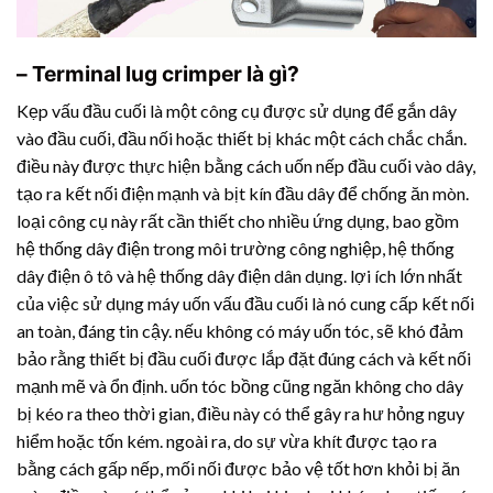
– Terminal lug crimper là gì?
Kẹp vấu đầu cuối là một công cụ được sử dụng để gắn dây
vào đầu cuối, đầu nối hoặc thiết bị khác một cách chắc chắn.
điều này được thực hiện bằng cách uốn nếp đầu cuối vào dây,
tạo ra kết nối điện mạnh và bịt kín đầu dây để chống ăn mòn.
loại công cụ này rất cần thiết cho nhiều ứng dụng, bao gồm
hệ thống dây điện trong môi trường công nghiệp, hệ thống
dây điện ô tô và hệ thống dây điện dân dụng. lợi ích lớn nhất
của việc sử dụng máy uốn vấu đầu cuối là nó cung cấp kết nối
an toàn, đáng tin cậy. nếu không có máy uốn tóc, sẽ khó đảm
bảo rằng thiết bị đầu cuối được lắp đặt đúng cách và kết nối
mạnh mẽ và ổn định. uốn tóc bồng cũng ngăn không cho dây
bị kéo ra theo thời gian, điều này có thể gây ra hư hỏng nguy
hiểm hoặc tốn kém. ngoài ra, do sự vừa khít được tạo ra
bằng cách gấp nếp, mối nối được bảo vệ tốt hơn khỏi bị ăn