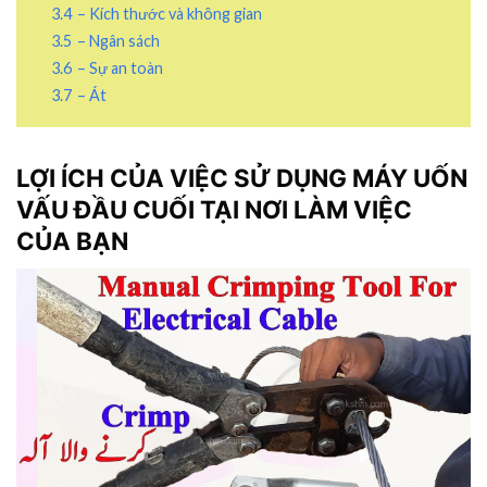
3.4
– Kích thước và không gian
3.5
– Ngân sách
3.6
– Sự an toàn
3.7
– Át
LỢI ÍCH CỦA VIỆC SỬ DỤNG MÁY UỐN
VẤU ĐẦU CUỐI TẠI NƠI LÀM VIỆC
CỦA BẠN