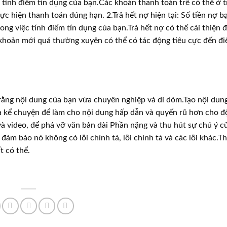
 tính điểm tín dụng của bạn.Các khoản thanh toán trễ có thể ở 
hực hiện thanh toán đúng hạn. 2.Trả hết nợ hiện tại: Số tiền nợ b
ong việc tính điểm tín dụng của bạn.Trả hết nợ có thể cải thiện 
 khoản mới quá thường xuyên có thể có tác động tiêu cực đến đ
rằng nội dung của bạn vừa chuyên nghiệp và dí dỏm.Tạo nội dung
à kể chuyện để làm cho nội dung hấp dẫn và quyến rũ hơn cho đ
à video, để phá vỡ văn bản dài Phần nặng và thu hút sự chú ý c
ảm bảo nó không có lỗi chính tả, lỗi chính tả và các lỗi khác.T
t có thể.