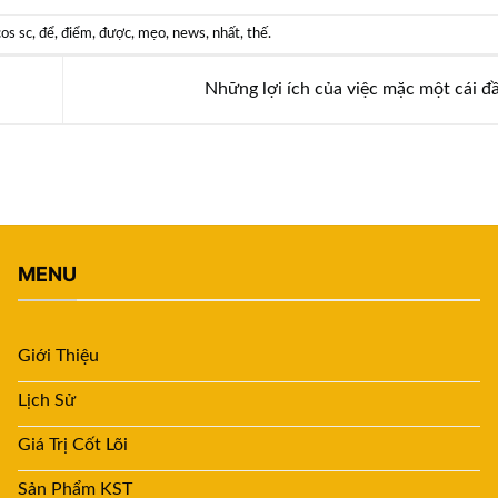
cos sc
,
để
,
điểm
,
được
,
mẹo
,
news
,
nhất
,
thế
.
Những lợi ích của việc mặc một cái đ
MENU
Giới Thiệu
Lịch Sử
Giá Trị Cốt Lõi
Sản Phẩm KST