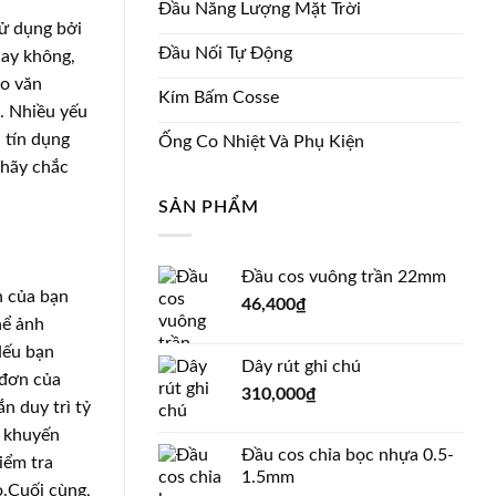
Đầu Năng Lượng Mặt Trời
sử dụng bởi
Đầu Nối Tự Động
hay không,
do văn
Kím Bấm Cosse
. Nhiều yếu
i tín dụng
Ống Co Nhiệt Và Phụ Kiện
 hãy chắc
SẢN PHẨM
Đầu cos vuông trần 22mm
n của bạn
46,400
₫
hể ảnh
Nếu bạn
Dây rút ghi chú
 đơn của
310,000
₫
n duy trì tỷ
c khuyến
Đầu cos chỉa bọc nhựa 0.5-
iểm tra
1.5mm
o.Cuối cùng,