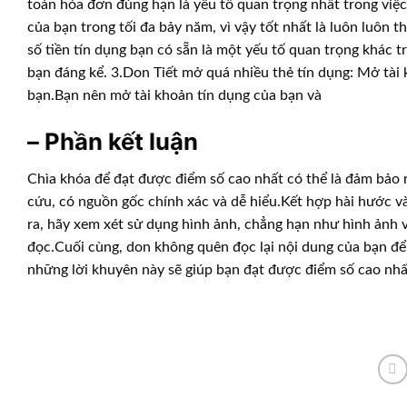
toán hóa đơn đúng hạn là yếu tố quan trọng nhất trong việc
của bạn trong tối đa bảy năm, vì vậy tốt nhất là luôn luôn t
số tiền tín dụng bạn có sẵn là một yếu tố quan trọng khác tr
bạn đáng kể. 3.Don Tiết mở quá nhiều thẻ tín dụng: Mở tài
bạn.Bạn nên mở tài khoản tín dụng của bạn và
– Phần kết luận
Chìa khóa để đạt được điểm số cao nhất có thể là đảm bảo 
cứu, có nguồn gốc chính xác và dễ hiểu.Kết hợp hài hước v
ra, hãy xem xét sử dụng hình ảnh, chẳng hạn như hình ảnh v
đọc.Cuối cùng, don không quên đọc lại nội dung của bạn để đ
những lời khuyên này sẽ giúp bạn đạt được điểm số cao nhấ