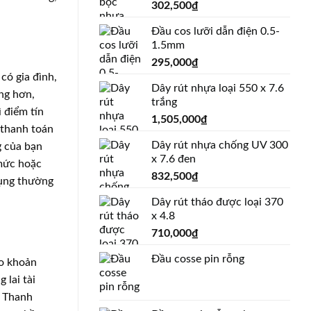
302,500
₫
Đầu cos lưỡi dẫn điện 0.5-
1.5mm
295,000
₫
có gia đình,
Dây rút nhựa loại 550 x 7.6
ng hơn,
trắng
ì điểm tín
1,505,000
₫
 thanh toán
Dây rút nhựa chống UV 300
g của bạn
x 7.6 đen
 mức hoặc
832,500
₫
dụng thường
Dây rút tháo được loại 370
x 4.8
710,000
₫
Đầu cosse pin rỗng
ảo khoản
 lai tài
: Thanh