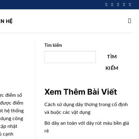
ÊN HỆ
Tìm kiếm
TÌM
KIẾM
Xem Thêm Bài Viết
ợc điểm số
t được điểm
Cách sử dụng dây thừng trong cố định
ột hệ thống
và buộc các vật dụng
ử dụng công
Bó dây an toàn với dây rút màu bền giá
cập nhật
rẻ
hủ cạnh