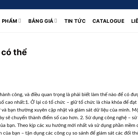
N PHẨM
BẢNG GIÁ
TIN TỨC
CATALOGUE
LI
 có thể
hành công, và điều quan trọng là phải biết làm thế nào để có đư
ố cao nhất:1. Ở lại có tổ chức – giữ tổ chức là chìa khóa để đạ
tự và bạn thường xuyên cập nhật và giám sát dữ liệu của mình. M
này sẽ chuyển thành điểm số cao hơn. 2. Sử dụng công nghệ – s
 của bạn. Theo kịp các xu hướng mới nhất và sử dụng phần mềm 
nh của bạn – tận dụng các công cụ so sánh để giám sát các đối t