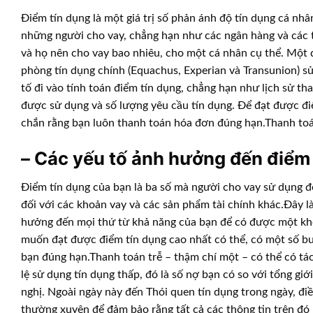
Điểm tín dụng là một giá trị số phản ánh độ tín dụng cá nhâ
những người cho vay, chẳng hạn như các ngân hàng và các t
và họ nên cho vay bao nhiêu, cho một cá nhân cụ thể. Một 
phòng tín dụng chính (Equachus, Experian và Transunion) s
tố đi vào tính toán điểm tín dụng, chẳng hạn như lịch sử tha
được sử dụng và số lượng yêu cầu tín dụng. Để đạt được điể
chắn rằng bạn luôn thanh toán hóa đơn đúng hạn.Thanh toán
– Các yếu tố ảnh hưởng đến điểm
Điểm tín dụng của bạn là ba số mà người cho vay sử dụng để
đối với các khoản vay và các sản phẩm tài chính khác.Đây l
hưởng đến mọi thứ từ khả năng của bạn để có được một kh
muốn đạt được điểm tín dụng cao nhất có thể, có một số b
bạn đúng hạn.Thanh toán trễ – thậm chí một – có thể có tác
lệ sử dụng tín dụng thấp, đó là số nợ bạn có so với tổng gi
nghị. Ngoài ngày này đến Thói quen tín dụng trong ngày, đi
thường xuyên để đảm bảo rằng tất cả các thông tin trên đó l