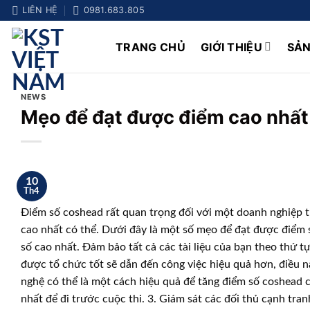
Chuyển
LIÊN HỆ
0981.683.805
đến
nội
TRANG CHỦ
GIỚI THIỆU
SẢ
dung
NEWS
Mẹo để đạt được điểm cao nhất
10
Th4
Điểm số coshead rất quan trọng đối với một doanh nghiệp t
cao nhất có thể. Dưới đây là một số mẹo để đạt được điểm s
số cao nhất. Đảm bảo tất cả các tài liệu của bạn theo thứ 
được tổ chức tốt sẽ dẫn đến công việc hiệu quả hơn, điều 
nghệ có thể là một cách hiệu quả để tăng điểm số coshead
nhất để đi trước cuộc thi. 3. Giám sát các đối thủ cạnh tra