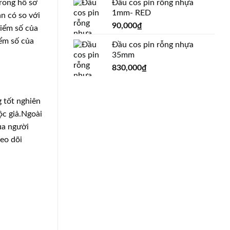
Đầu cos pin rỗng nhựa
trong hồ sơ
1mm- RED
ạn có so với
90,000
₫
điểm số của
iểm số của
Đầu cos pin rỗng nhựa
35mm
830,000
₫
 tốt nghiên
ộc giả.Ngoài
ủa người
heo dõi