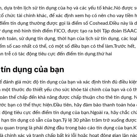
n, dựa trên lịch sử tín dụng của họ và các yếu tố khác.Nó được 
ổ chức tài chính khác, để xác định xem họ có nên cho vay tiền 
điểm tín dụng thường được gọi là điểm số Coshead.Điều này là 
ử dụng mô hình tính điểm FICO, được tạo ra bởi Tập đoàn ISAAC
nh toán, sử dụng tín dụng, thời hạn của lịch sử tín dụng, các loạ
m số cao nhất có thể, có một số điều bạn có thể làm.Trước hết,
 trễ có tác động tiêu cực đến điểm tín dụng.thứ hai
 tín dụng của bạn
 đánh giá mức độ tín dụng của bạn và xác định tính đủ điều kiệ
à một thước đo thiết yếu cho sức khỏe tài chính của bạn và có t
oản thế chấp đến khả năng được chấp thuận cho thẻ tín dụng. 
ước bạn có thể thực hiện.Đầu tiên, hãy đảm bảo thanh toán hóa
 động tiêu cực đến điểm tín dụng của bạn.Ngoài ra, hãy chắc chắ
ới hạn tín dụng có sẵn của bạn.Tỷ lệ 30 phần trăm trở xuống đượ
ều quan trọng là phải đứng đầu trong báo cáo tín dụng của bạn.K
à chính xác và tranh chấp bất kỳ lỗi hoặc hoạt động gian lận nà