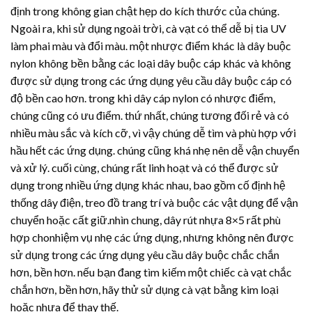
định trong không gian chật hẹp do kích thước của chúng.
Ngoài ra, khi sử dụng ngoài trời, cà vạt có thể dễ bị tia UV
làm phai màu và đổi màu. một nhược điểm khác là dây buộc
nylon không bền bằng các loại dây buộc cáp khác và không
được sử dụng trong các ứng dụng yêu cầu dây buộc cáp có
độ bền cao hơn. trong khi dây cáp nylon có nhược điểm,
chúng cũng có ưu điểm. thứ nhất, chúng tương đối rẻ và có
nhiều màu sắc và kích cỡ, vì vậy chúng dễ tìm và phù hợp với
hầu hết các ứng dụng. chúng cũng khá nhẹ nên dễ vận chuyển
và xử lý. cuối cùng, chúng rất linh hoạt và có thể được sử
dụng trong nhiều ứng dụng khác nhau, bao gồm cố định hệ
thống dây điện, treo đồ trang trí và buộc các vật dụng để vận
chuyển hoặc cất giữ.nhìn chung,
dây rút nhựa
8×5 rất phù
hợp chonhiệm vụ nhẹ các ứng dụng, nhưng không nên được
sử dụng trong các ứng dụng yêu cầu dây buộc chắc chắn
hơn, bền hơn. nếu bạn đang tìm kiếm một chiếc cà vạt chắc
chắn hơn, bền hơn, hãy thử sử dụng cà vạt bằng kim loại
hoặc nhựa để thay thế.