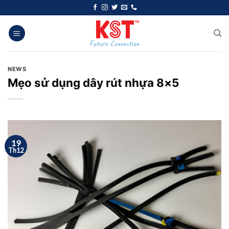
Chuyển
đến
nội
dung
NEWS
Mẹo sử dụng dây rút nhựa 8×5
19
Th12