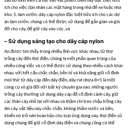
ích cho việc dán nhãn các mặt hàng trong nhà để xe hoặc nhà
kho. 5. làm vườn: dây cáp nylon đặc biệt hữu ích cho các dự
án làm vườn. chúng có thể được sử dụng để gắn giàn và giá
đỡ cho cây, để giữ cây vào cọc, và
– Sử dụng sáng tạo cho dây cáp nylon
An được tìm thấy trong nhiều lĩnh vực khác nhau, từ thợ
trồng cây đến thợ điện. chúng là một phần quan trọng của
nhiều công việc và có thể được sử dụng theo nhiều cách khác
nhau. với kết cấu chắc chắn, bền bỉ và khả năng giữ cố định
mọi thứ từ dây cáp đến dây điện,
dây rút nhựa
8×5 là một
công cụ vô giá đối với bất kỳ chuyên gia nào. những người
trồng cây thường sử dụng dây cáp để cố định cành cây, giữ
các thân cây nhỏ lại với nhau và thậm chí treo chậu trồng cây
lên cây. vật liệu này chắc chắn, không thấm nước và bền,
khiến nó trở nên hoàn hảo cho loại ứng dụng này. thợ điện sử
dụng chúng để giữ cố định dây điện và chúng cũng có thể