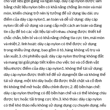
cho vật liệu gọn gàng và ngăn nắp. dây cáp nylon được làm
bằng chất liệu nylon bền có khả năng chống ăn mòn và mài
mòn, khiến chúng trở nên lý tưởng để sử dụng lâu dài. ưu
điểm của dây cáp nylon1. an toàn và dễ sử dụng: dây cáp
nylon rất dễ sử dụng và cung cấp một cách an toàn và đáng
tin cậy để bó các vật liệu lại với nhau. chúng được thiết kế
chắc chắn, bền bỉ và có khả năng chống tia cực tím, mài mòn
và nhiệt.2. linh hoạt: dây cáp nylon có thể được sử dụng
trong nhiều ứng dụng, bao gồm ô tô, hàng không vũ trụ và
sản xuất.3. chi phíhiệu quả: dây cáp nylon thường không đắt
và mang lại giải pháp tiết kiệm cho việc bó và cố định vật
liệu.nhược điểm của dây cáp nylon1. không thể tái sử dụng:
dây cáp nylon được thiết kế để sử dụngmột lần và không thể
tái sử dụng. một khi dây buộc đã được thắt chặt và cố định
thì không thể mở hoặc điều chỉnh được.2. độ bền hạn chế:
dây cáp nylon thường có độ bền hạn chế và có thể không chịu
được lực hoặc tải trọng cực lớn.3. khó tháo: dây cáp nylon
có thể khó tháo nếu không sử dụng dụng cụ chuyên dụng. nếu