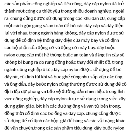
các sản phẩm công nghiệp và tiêu dùng, dây cáp nylon đã trở
thành một công cụ thiết yếu trong nhiều doanh nghiệp. ngoài
ra, chúng cũng được sử dụng trong các khu dân cư, cung cấp
một cách gọn gàng và an toàn để bó các dây cáp và dây điện
lại với nhau. trong ngành hàng không, dây cáp nylon được sử
dụng để cố định hệ thống dây điện của máy bay và cố định
các bộ phận của động cơ và động cơ máy bay. dây buộc
nylon cung cấp một hệ thống buộc an toàn và đáng tin cậy sẽ
không bị bung ra do rung động hoặc thay đổi nhiệt độ. trong
ngành công nghiệp ô tô, dây cáp nylon được sử dụng để bó
dây nịt, cố định túi khí và bọc ghế cũng như sắp xếp các ống
và ống dẫn. dây buộc nylon cũng thường được sử dụng để cố
định lốp dự phòng và bảo vệ đường dẫn nhiên liệu. trong lĩnh
vực công nghiệp, dây cáp nylon được sử dụng trong việc xây
dựng giàn giáo, bịt kín các đường ống và van từ bên trong,
đồng thời cố định các bó ống và dây cáp. chúng cũng được
sử dụng để cố định các hộp, giá để hàng và các vật nặng khác
để vận chuyển.trong các sản phẩm tiêu dùng, dây buộc nylon