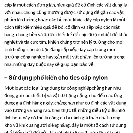
cáp là một cách đơn giản, hiệu quả để cố định các vật dụng lại
với nhau. chúng cũng thường được sử dụng để gắn các vật
phẩm lên tường hoặc các bề mặt khác. dây cáp nylon là một
cách tiết kiệmhiệu quả để bó, cố định và sắp xếp các mặt
hàng. chúng bền và được thiết kế để chịu được nhiệt độ khắc
nghiệt và tia cực tím, khiến chúng trở nên lý tưởng cho mọi
tình huống. cho dù bạn đang sắp xếp dây cáp trong môi
trường công nghiệp hay gắn một vật phẩm lên tường trong
nhà, những dây buộc này sẽ giúp bạn bảo vệ.
– Sử dụng phổ biến cho ties cáp nylon
Một loạt các loại ứng dụng từ công nghiệpchẳng hạn như
đóng gói các thiết bị và vật tư hạng nặng, cho đến các ứng
dụng gia đình hàng ngày, chẳng hạn như cố định các vật dụng
vào tường và hàng rào. trên thực tế, những điều kỳ diệu nhỏ
linh hoạt này có thể là công cụ bị đánh giá thấp nhất trong
kho vũ khí của người siêng năng. đây là một số cách sử dụng
phổ biến nhất đối với
dây rút nhựa
8×5: 1. bó:
dây rút nhựa