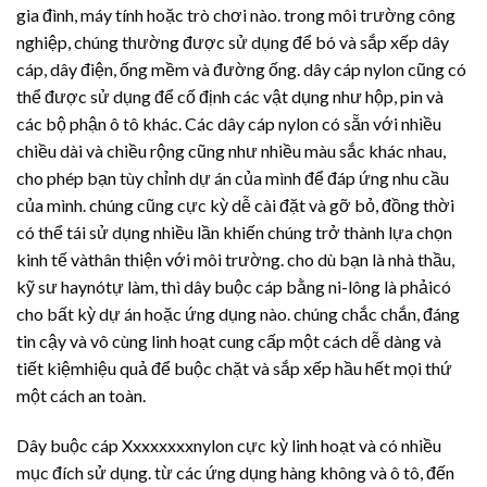
gia đình, máy tính hoặc trò chơi nào. trong môi trường công
nghiệp, chúng thường được sử dụng để bó và sắp xếp dây
cáp, dây điện, ống mềm và đường ống. dây cáp nylon cũng có
thể được sử dụng để cố định các vật dụng như hộp, pin và
các bộ phận ô tô khác. Các dây cáp nylon có sẵn với nhiều
chiều dài và chiều rộng cũng như nhiều màu sắc khác nhau,
cho phép bạn tùy chỉnh dự án của mình để đáp ứng nhu cầu
của mình. chúng cũng cực kỳ dễ cài đặt và gỡ bỏ, đồng thời
có thể tái sử dụng nhiều lần khiến chúng trở thành lựa chọn
kinh tế vàthân thiện với môi trường. cho dù bạn là nhà thầu,
kỹ sư haynótự làm, thì dây buộc cáp bằng ni-lông là phảicó
cho bất kỳ dự án hoặc ứng dụng nào. chúng chắc chắn, đáng
tin cậy và vô cùng linh hoạt cung cấp một cách dễ dàng và
tiết kiệmhiệu quả để buộc chặt và sắp xếp hầu hết mọi thứ
một cách an toàn.
Dây buộc cáp Xxxxxxxxnylon cực kỳ linh hoạt và có nhiều
mục đích sử dụng. từ các ứng dụng hàng không và ô tô, đến