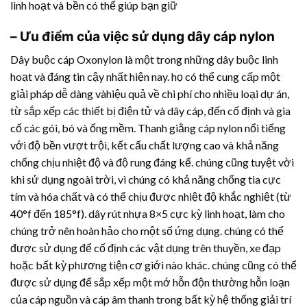
linh hoạt và bền có thể giúp bạn giữ
– Ưu điểm của việc sử dụng dây cáp nylon
Dây buộc cáp Oxonylon là một trong những dây buộc linh
hoạt và đáng tin cậy nhất hiện nay. họ có thể cung cấp một
giải pháp dễ dàng vàhiệu quả về chi phí cho nhiều loại dự án,
từ sắp xếp các thiết bị điện tử và dây cáp, đến cố định và gia
cố các gói, bó và ống mềm. Thanh giằng cáp nylon nổi tiếng
với độ bền vượt trội, kết cấu chất lượng cao và khả năng
chống chịu nhiệt độ và độ rung đáng kể. chúng cũng tuyệt vời
khi sử dụng ngoài trời, vì chúng có khả năng chống tia cực
tím và hóa chất và có thể chịu được nhiệt độ khắc nghiệt (từ
40°f đến 185°f).
dây rút nhựa
8×5 cực kỳ linh hoạt, làm cho
chúng trở nên hoàn hảo cho một số ứng dụng. chúng có thể
được sử dụng để cố định các vật dụng trên thuyền, xe đạp
hoặc bất kỳ phương tiện cơ giới nào khác. chúng cũng có thể
được sử dụng để sắp xếp một mớ hỗn độn thường hỗn loạn
của cáp nguồn và cáp âm thanh trong bất kỳ hệ thống giải trí