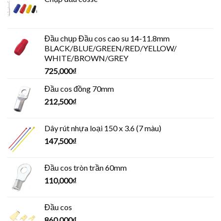
Đầu chụp Đầu cos cao su 14-11.8mm
BLACK/BLUE/GREEN/RED/YELLOW/
WHITE/BROWN/GREY
725,000
₫
Đầu cos đồng 70mm
212,500
₫
Dây rút nhựa loại 150 x 3.6 (7 màu)
147,500
₫
Đầu cos tròn trần 60mm
110,000
₫
Đầu cos
860,000
₫