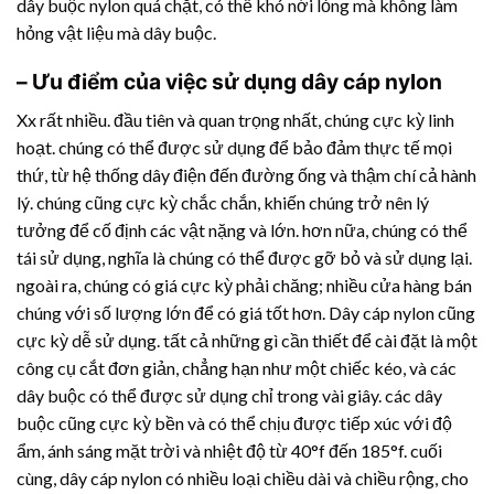
dây buộc nylon quá chặt, có thể khó nới lỏng mà không làm
hỏng vật liệu mà dây buộc.
– Ưu điểm của việc sử dụng dây cáp nylon
Xx rất nhiều. đầu tiên và quan trọng nhất, chúng cực kỳ linh
hoạt. chúng có thể được sử dụng để bảo đảm thực tế mọi
thứ, từ hệ thống dây điện đến đường ống và thậm chí cả hành
lý. chúng cũng cực kỳ chắc chắn, khiến chúng trở nên lý
tưởng để cố định các vật nặng và lớn. hơn nữa, chúng có thể
tái sử dụng, nghĩa là chúng có thể được gỡ bỏ và sử dụng lại.
ngoài ra, chúng có giá cực kỳ phải chăng; nhiều cửa hàng bán
chúng với số lượng lớn để có giá tốt hơn. Dây cáp nylon cũng
cực kỳ dễ sử dụng. tất cả những gì cần thiết để cài đặt là một
công cụ cắt đơn giản, chẳng hạn như một chiếc kéo, và các
dây buộc có thể được sử dụng chỉ trong vài giây. các dây
buộc cũng cực kỳ bền và có thể chịu được tiếp xúc với độ
ẩm, ánh sáng mặt trời và nhiệt độ từ 40°f đến 185°f. cuối
cùng, dây cáp nylon có nhiều loại chiều dài và chiều rộng, cho