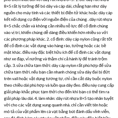
8×5 rất lý tưởng để bó dây và cáp dài, chẳng hạn như dây
nguồn cho máy tính và các thiết bị điện tử khác hoặc dây cáp
kết nối dụng cụ điện với nguồn điện của chúng .
dây rút nhựa
8×5 chắc chắn và không cần nhiều nỗ lực để cố định chúng
vào vị trí, khiến chúng dễ dàng điều khiển hơn nhiều so với
các phương pháp khác. 2. cố định: dây cáp nylon cũng rất tốt
để cố định các vật dụng vào hàng rào, tường hoặc các bề
mặt khác. điều này đặc biệt hữu ích để cố định các vật dụng
như xe đạp, vỉ nướng và thậm chí cả hành lý để tránh trộm
cắp. 3. sửa chữa tạm thời: dây cáp nylon rất phù hợp để sửa
chữa tạm thời. nếu bạn cần nhanh chóng sửa dây đai bị đứt
trên vali hoặc vật dụng tương tự, chỉ cần cắt dây buộc nylon
theo chiều dài phù hợp và luồn qua dây đeo. điều này cung cấp
giải pháp khắc phục tạm thời cho đến khi bạn có thể tìm ra
giải pháp lâu dài. 4. làm nhãn:
dây rút nhựa
8×5 tạo nhãn tuyệt
vời cho các vật dụng xung quanh nhà. chỉ cần viết tên hoặc
mô tả của vật phẩm lên cà vạt bằng bút đánh dấu vĩnh viễn,
sau đó đính kèm cà vạt vào vật phẩm. điều này đặc biệt hữu