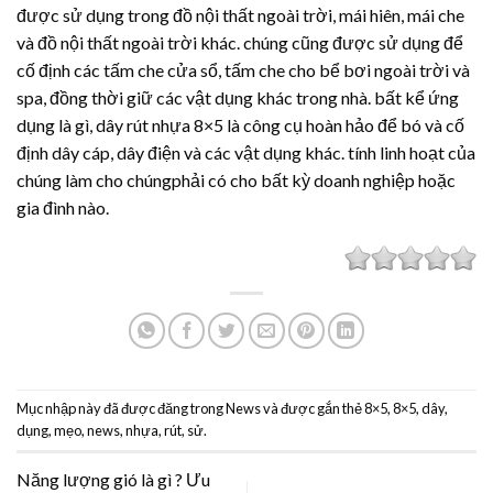
được sử dụng trong đồ nội thất ngoài trời, mái hiên, mái che
và đồ nội thất ngoài trời khác. chúng cũng được sử dụng để
cố định các tấm che cửa sổ, tấm che cho bể bơi ngoài trời và
spa, đồng thời giữ các vật dụng khác trong nhà. bất kể ứng
dụng là gì,
dây rút nhựa
8×5 là công cụ hoàn hảo để bó và cố
định dây cáp, dây điện và các vật dụng khác. tính linh hoạt của
chúng làm cho chúngphải có cho bất kỳ doanh nghiệp hoặc
gia đình nào.
Mục nhập này đã được đăng trong
News
và được gắn thẻ
8×5
,
8×5
,
dây
,
dụng
,
mẹo
,
news
,
nhựa
,
rút
,
sử
.
Năng lượng gió là gì ? Ưu