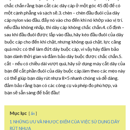
chắc chắn rằng bạn cắt các dây cáp ở một góc 45 độ để có
một cạnh phẳng và sạch sẽ.3. chèn – chèn đầu đuôi của dây
cáp nylon vào đầu. đẩy nó vào cho đến khi nó khớp vào vị trí.
nếu đầu không nhấp, thì dây cáp không chắc chắn.4. cố định –
sau khi đầu đuôi được lắp vào đầu, hãy kéo đầu đuôi của dây
buộc cáp cho đến khi chặt, nhưng không quá chặt. lực căng
quá mức có thể làm đứt dây buộc cáp, vì vậy hãy đảm bảo
bạn dành thời gian và đảm bảo dây buộc được chắc chắn.5.
cắt – nếu có chiều dài vượt quá, hãy sử dụng máy cắt dây của
bạn để cắt phần đuôi của dây buộc cáp.làm theo các mẹo này
có thể giúp bạn
dây rút nhựa
8×5 nhanh chóng và dễ dàng.
đảm bảo rằng bạn có các công cụ và phép đo phù hợp, và
bạn sẽ sẵn sàng để bắt đầu!
Mục lục
ẩn
1
NHỮNG ƯU VÀ NHƯỢC ĐIỂM CỦA VIỆC SỬ DỤNG DÂY
RÚT NHỰA