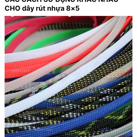
CHO
dây rút nhựa
8×5