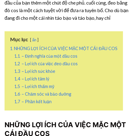
đầu của bạn thêm một chút độ che phủ. cuối cùng, đeo băng
đô cos là một cách tuyệt vời để đưa ra tuyên bố. Cho dù bạn
đang đi cho một cái nhìn táo bạo và táo bạo, hay chỉ
Mục lục
ẩn
1
NHỮNG LỢI ÍCH CỦA VIỆC MẶC MỘT CÁI ĐẦU COS
1.1
– Định nghĩa của một đầu cos
1.2
– Lợi ích của việc đeo đầu cos
1.3
– Lợi ích sức khỏe
1.4
– Lợi ích tâm lý
1.5
– Lợi ích thẩm mỹ
1.6
– Chăm sóc và bảo dưỡng
1.7
– Phần kết luận
NHỮNG LỢI ÍCH CỦA VIỆC MẶC MỘT
CÁI ĐẦU COS