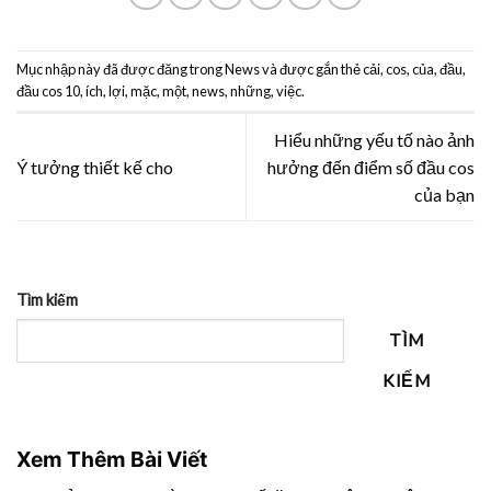
Mục nhập này đã được đăng trong
News
và được gắn thẻ
cải
,
cos
,
của
,
đầu
,
đầu cos 10
,
ích
,
lợi
,
mặc
,
một
,
news
,
những
,
việc
.
Hiểu những yếu tố nào ảnh
Ý tưởng thiết kế cho
hưởng đến điểm số đầu cos
của bạn
Tìm kiếm
TÌM
KIẾM
Xem Thêm Bài Viết