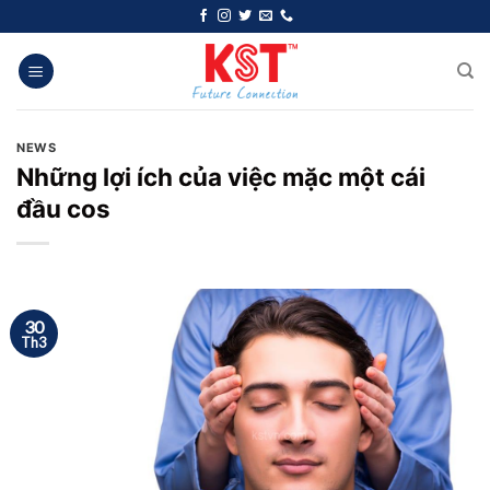
Chuyển
đến
nội
dung
NEWS
Những lợi ích của việc mặc một cái
đầu cos
30
Th3