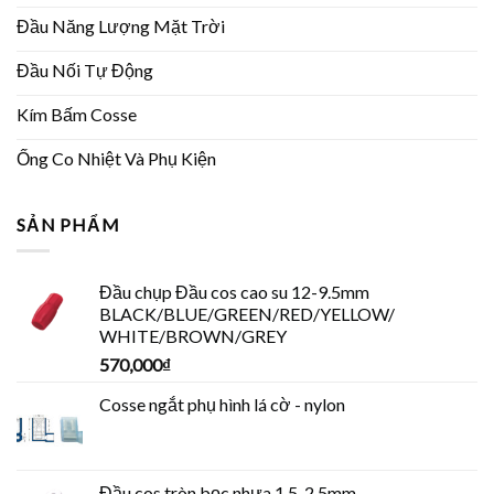
Đầu Năng Lượng Mặt Trời
Đầu Nối Tự Động
Kím Bấm Cosse
Ống Co Nhiệt Và Phụ Kiện
SẢN PHẨM
Đầu chụp Đầu cos cao su 12-9.5mm
BLACK/BLUE/GREEN/RED/YELLOW/
WHITE/BROWN/GREY
570,000
₫
Cosse ngắt phụ hình lá cờ - nylon
Đầu cos tròn bọc nhựa 1.5-2.5mm