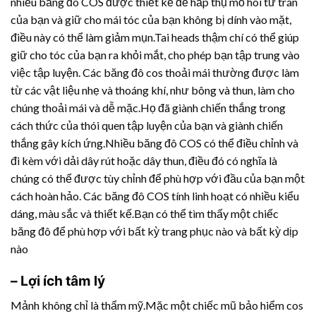
nhiều băng đô COS được thiết kế để hấp thụ mồ hôi từ trán
của bạn và giữ cho mái tóc của bạn không bị dính vào mặt,
điều này có thể làm giảm mụn.Tai heads thậm chí có thể giúp
giữ cho tóc của bạn ra khỏi mắt, cho phép bạn tập trung vào
việc tập luyện. Các băng đô cos thoải mái thường được làm
từ các vật liệu nhẹ và thoáng khí, như bông và thun, làm cho
chúng thoải mái và dễ mặc.Họ đã giành chiến thắng trong
cách thức của thói quen tập luyện của bạn và giành chiến
thắng gây kích ứng.Nhiều băng đô COS có thể điều chỉnh và
đi kèm với dải dây rút hoặc dây thun, điều đó có nghĩa là
chúng có thể được tùy chỉnh để phù hợp với đầu của bạn một
cách hoàn hảo. Các băng đô COS tính linh hoạt có nhiều kiểu
dáng, màu sắc và thiết kế.Bạn có thể tìm thấy một chiếc
băng đô để phù hợp với bất kỳ trang phục nào và bất kỳ dịp
nào
– Lợi ích tâm lý
Mảnh không chỉ là thẩm mỹ.Mặc một chiếc mũ bảo hiểm cos