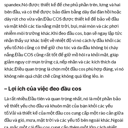
spandex.Nó được thiết kế để che phủ phần trên, lưng và hai
bên đầu, và có thể được bảo đảm bằng dây đai đàn hồi hoặc
dây rút cho vừa vặn.Đầu COS được thiết kế để bảo vệ đầu
và mặt khỏi các tia nắng mặt trời, bụi, mài mòn và các phơi
nhiễm môi trường khác.Khi đeo đầu cos, bạn sẽ ngay lập tức
nhận thấy sự khác biệt về nhiệt độ vì nó cách ly đầu khỏi các
yếu tố.Nó cũng có thể giữ cho tóc và da đầu không bị cháy
nắng.Đầu COS cũng rất tốt để giữ mồ hôi ra khỏi mặt, giúp
giảm nguy cơ mụn trứng cá, nếp nhăn và các kích thích da
khác.Điều quan trọng là chọn một đầu cos phù hợp đúng, vì nó
không nên quá chặt chẽ cũng không quá lỏng lẻo. in
– Lợi ích của việc đeo đầu cos
Là rất nhiều.Đầu tiên và quan trọng nhất, nó là một phần bảo
vệ thiết yếu cho đầu và khuôn mặt của bạn khỏi các yếu
tố.Vải và thiết kế của một đầu cos cung cấp một rào cản giữa
đầu và gió, mưa, mặt trời và các yếu tố bên ngoài khác.Ngoài
ra, mặc một cái đầu cos cung cấp thêm một lớp cách nhiệt