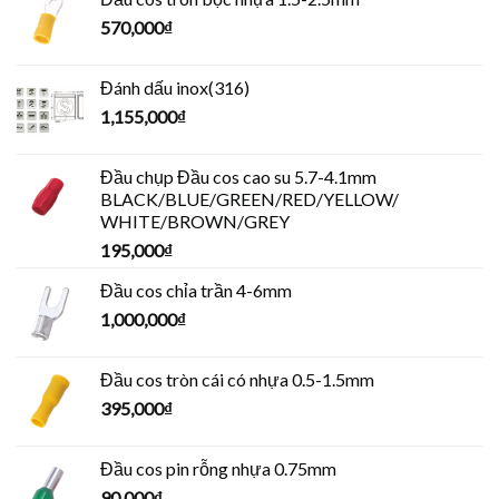
570,000
₫
Đánh dấu inox(316)
1,155,000
₫
Đầu chụp Đầu cos cao su 5.7-4.1mm
BLACK/BLUE/GREEN/RED/YELLOW/
WHITE/BROWN/GREY
195,000
₫
Đầu cos chỉa trần 4-6mm
1,000,000
₫
Đầu cos tròn cái có nhựa 0.5-1.5mm
395,000
₫
Đầu cos pin rỗng nhựa 0.75mm
90,000
₫