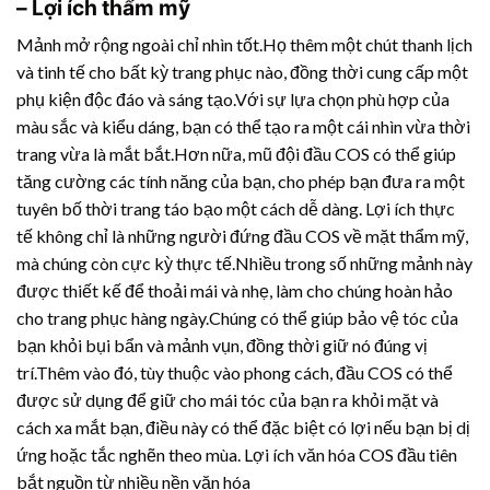
– Lợi ích thẩm mỹ
Mảnh mở rộng ngoài chỉ nhìn tốt.Họ thêm một chút thanh lịch
và tinh tế cho bất kỳ trang phục nào, đồng thời cung cấp một
phụ kiện độc đáo và sáng tạo.Với sự lựa chọn phù hợp của
màu sắc và kiểu dáng, bạn có thể tạo ra một cái nhìn vừa thời
trang vừa là mắt bắt.Hơn nữa, mũ đội đầu COS có thể giúp
tăng cường các tính năng của bạn, cho phép bạn đưa ra một
tuyên bố thời trang táo bạo một cách dễ dàng. Lợi ích thực
tế không chỉ là những người đứng đầu COS về mặt thẩm mỹ,
mà chúng còn cực kỳ thực tế.Nhiều trong số những mảnh này
được thiết kế để thoải mái và nhẹ, làm cho chúng hoàn hảo
cho trang phục hàng ngày.Chúng có thể giúp bảo vệ tóc của
bạn khỏi bụi bẩn và mảnh vụn, đồng thời giữ nó đúng vị
trí.Thêm vào đó, tùy thuộc vào phong cách, đầu COS có thể
được sử dụng để giữ cho mái tóc của bạn ra khỏi mặt và
cách xa mắt bạn, điều này có thể đặc biệt có lợi nếu bạn bị dị
ứng hoặc tắc nghẽn theo mùa. Lợi ích văn hóa COS đầu tiên
bắt nguồn từ nhiều nền văn hóa