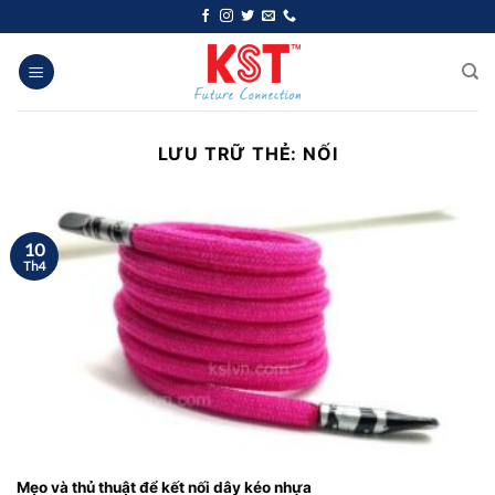
Chuyển
đến
nội
dung
LƯU TRỮ THẺ:
NỐI
10
Th4
Mẹo và thủ thuật để kết nối dây kéo nhựa