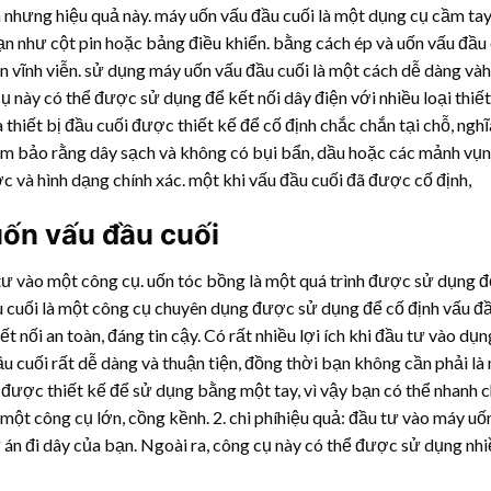
n nhưng hiệu quả này. máy uốn vấu đầu cuối là một dụng cụ cầm t
ạn như cột pin hoặc bảng điều khiển. bằng cách ép và uốn vấu đầu
ện vĩnh viễn. sử dụng máy uốn vấu đầu cuối là một cách dễ dàng và
cụ này có thể được sử dụng để kết nối dây điện với nhiều loại thiết
a thiết bị đầu cuối được thiết kế để cố định chắc chắn tại chỗ, nghĩa
ảm bảo rằng dây sạch và không có bụi bẩn, dầu hoặc các mảnh vụn
c và hình dạng chính xác. một khi vấu đầu cuối đã được cố định,
uốn vấu đầu cuối
tư vào một công cụ. uốn tóc bồng là một quá trình được sử dụng để
ầu cuối là một công cụ chuyên dụng được sử dụng để cố định vấu đ
 nối an toàn, đáng tin cậy. Có rất nhiều lợi ích khi đầu tư vào dụ
u cuối rất dễ dàng và thuận tiện, đồng thời bạn không cần phải là
 được thiết kế để sử dụng bằng một tay, vì vậy bạn có thể nhanh 
một công cụ lớn, cồng kềnh. 2. chi phíhiệu quả: đầu tư vào máy uố
ự án đi dây của bạn. Ngoài ra, công cụ này có thể được sử dụng nh