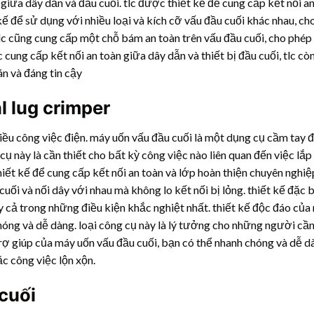
 giữa dây dẫn và đầu cuối. tlc được thiết kế để cung cấp kết nối an
 kế để sử dụng với nhiều loại và kích cỡ vấu đầu cuối khác nhau, ch
tlc cũng cung cấp một chỗ bám an toàn trên vấu đầu cuối, cho phép 
c cung cấp kết nối an toàn giữa dây dẫn và thiết bị đầu cuối, tlc cò
án và đáng tin cậy
l lug crimper
nhiều công việc điện. máy uốn vấu đầu cuối là một dụng cụ cầm tay
 cụ này là cần thiết cho bất kỳ công việc nào liên quan đến việc lắp
iết kế để cung cấp kết nối an toàn và lớp hoàn thiện chuyên nghiệ
uối và nối dây với nhau mà không lo kết nối bị lỏng. thiết kế đặc 
cả trong những điều kiện khắc nghiệt nhất. thiết kế độc đáo của
hóng và dễ dàng. loại công cụ này là lý tưởng cho những người cần
trợ giúp của máy uốn vấu đầu cuối, bạn có thể nhanh chóng và dễ d
ặc công việc lộn xộn.
cuối