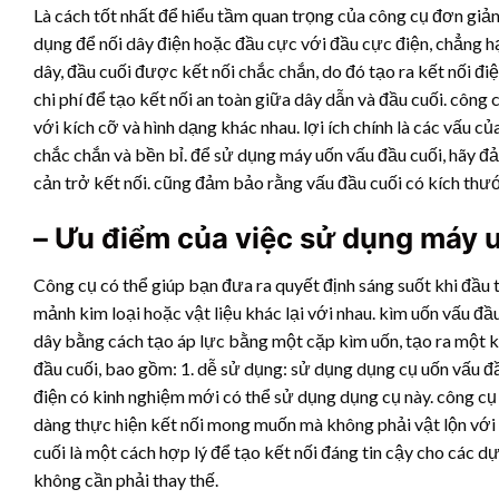
Là cách tốt nhất để hiểu tầm quan trọng của công cụ đơn giả
dụng để nối dây điện hoặc đầu cực với đầu cực điện, chẳng h
dây, đầu cuối được kết nối chắc chắn, do đó tạo ra kết nối đi
chi phí để tạo kết nối an toàn giữa dây dẫn và đầu cuối. công 
với kích cỡ và hình dạng khác nhau. lợi ích chính là các vấu củ
chắc chắn và bền bỉ. để sử dụng máy uốn vấu đầu cuối, hãy đ
cản trở kết nối. cũng đảm bảo rằng vấu đầu cuối có kích thướ
– Ưu điểm của việc sử dụng máy 
Công cụ có thể giúp bạn đưa ra quyết định sáng suốt khi đầu 
mảnh kim loại hoặc vật liệu khác lại với nhau. kìm uốn vấu đ
dây bằng cách tạo áp lực bằng một cặp kìm uốn, tạo ra một kết
đầu cuối, bao gồm: 1. dễ sử dụng: sử dụng dụng cụ uốn vấu đầ
điện có kinh nghiệm mới có thể sử dụng dụng cụ này. công cụ
dàng thực hiện kết nối mong muốn mà không phải vật lộn với 
cuối là một cách hợp lý để tạo kết nối đáng tin cậy cho các d
không cần phải thay thế.