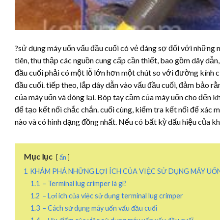
?sử dụng máy uốn vấu đầu cuối có vẻ đáng sợ đối với những 
tiên, thu thập các nguồn cung cấp cần thiết, bao gồm dây dẫn
đầu cuối phải có một lỗ lớn hơn một chút so với đường kính 
đầu cuối. tiếp theo, lắp dây dẫn vào vấu đầu cuối, đảm bảo 
của máy uốn và đóng lại. Bóp tay cầm của máy uốn cho đến kh
để tạo kết nối chắc chắn. cuối cùng, kiểm tra kết nối để xác
nào và có hình dạng đồng nhất. Nếu có bất kỳ dấu hiệu của 
Mục lục
ẩn
1
KHÁM PHÁ NHỮNG LỢI ÍCH CỦA VIỆC SỬ DỤNG MÁY UỐN
1.1
– Terminal lug crimper là gì?
1.2
– Lợi ích của việc sử dụng terminal lug crimper
1.3
– Cách sử dụng máy uốn vấu đầu cuối