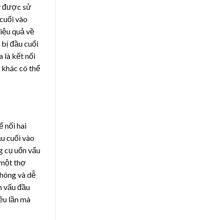
ay được sử
 cuối vào
hiệu quả về
 bị đầu cuối
 là kết nối
 khác có thể
 nối hai
ầu cuối vào
ng cụ uốn vấu
 một thợ
chóng và dễ
n vấu đầu
iều lần mà