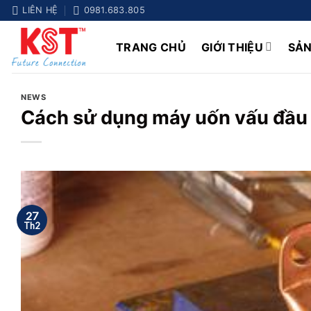
Chuyển
LIÊN HỆ
0981.683.805
đến
nội
TRANG CHỦ
GIỚI THIỆU
SẢ
dung
NEWS
Cách sử dụng máy uốn vấu đầu c
27
Th2