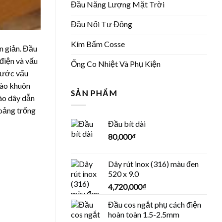
Đầu Năng Lượng Mặt Trời
Đầu Nối Tự Động
Kím Bấm Cosse
n giản. Đầu
 điện và vấu
Ống Co Nhiệt Và Phụ Kiện
thước vấu
vào khuôn
SẢN PHẨM
ào dây dẫn
hoảng trống
Đầu bít dài
80,000
₫
Dây rút inox (316) màu đen
520 x 9.0
4,720,000
₫
Đầu cos ngắt phụ cách điện
hoàn toàn 1.5-2.5mm