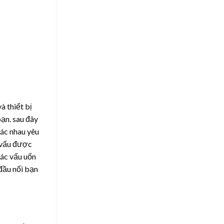
à thiết bị
ạn. sau đây
hác nhau yêu
n vấu được
Các vấu uốn
đầu nối bạn