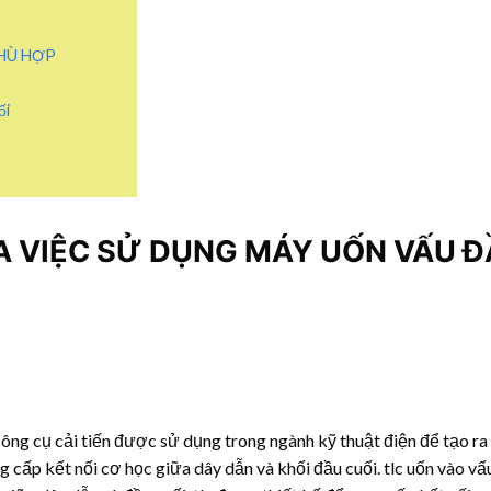
PHÙ HỢP
ối
A VIỆC SỬ DỤNG MÁY UỐN VẤU 
 công cụ cải tiến được sử dụng trong ngành kỹ thuật điện để tạo ra
ng cấp kết nối cơ học giữa dây dẫn và khối đầu cuối. tlc uốn vào vấ