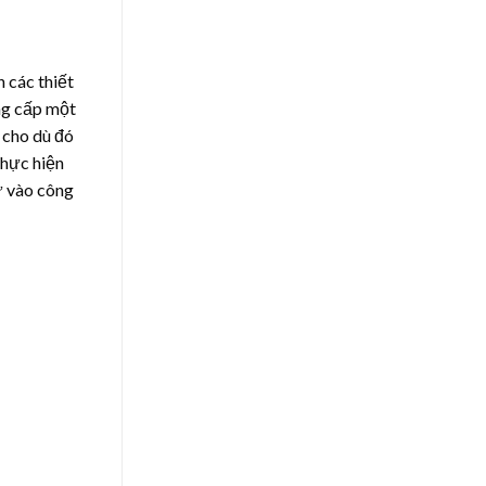
 các thiết
ung cấp một
. cho dù đó
thực hiện
ư vào công