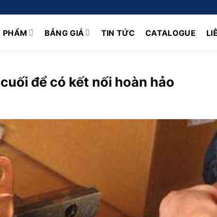
N PHẨM
BẢNG GIÁ
TIN TỨC
CATALOGUE
LI
uối để có kết nối hoàn hảo