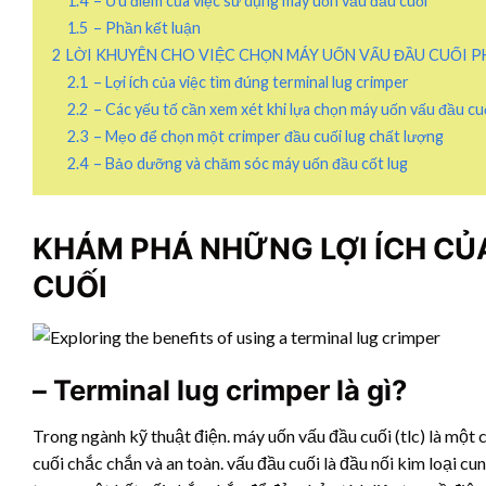
1.4
– Ưu điểm của việc sử dụng máy uốn vấu đầu cuối
1.5
– Phần kết luận
2
LỜI KHUYÊN CHO VIỆC CHỌN MÁY UỐN VẤU ĐẦU CUỐI 
2.1
– Lợi ích của việc tìm đúng terminal lug crimper
2.2
– Các yếu tố cần xem xét khi lựa chọn máy uốn vấu đầu cu
2.3
– Mẹo để chọn một crimper đầu cuối lug chất lượng
2.4
– Bảo dưỡng và chăm sóc máy uốn đầu cốt lug
KHÁM PHÁ NHỮNG LỢI ÍCH CỦ
CUỐI
– Terminal lug crimper là gì?
Trong ngành kỹ thuật điện. máy uốn vấu đầu cuối (tlc) là một
cuối chắc chắn và an toàn. vấu đầu cuối là đầu nối kim loại cu