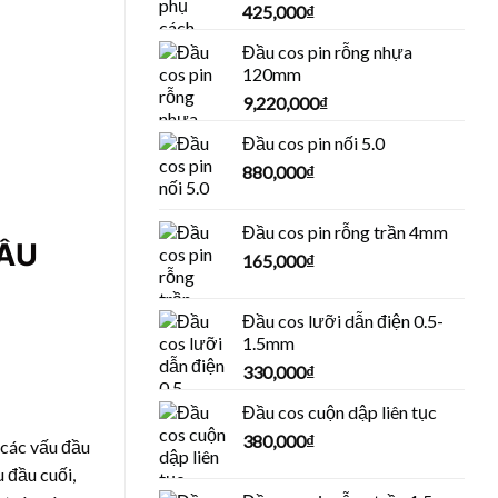
425,000
₫
Đầu cos pin rỗng nhựa
120mm
9,220,000
₫
Đầu cos pin nối 5.0
880,000
₫
Đầu cos pin rỗng trần 4mm
ĐẦU
165,000
₫
Đầu cos lưỡi dẫn điện 0.5-
1.5mm
330,000
₫
Đầu cos cuộn dập liên tục
380,000
₫
 các vấu đầu
u đầu cuối,