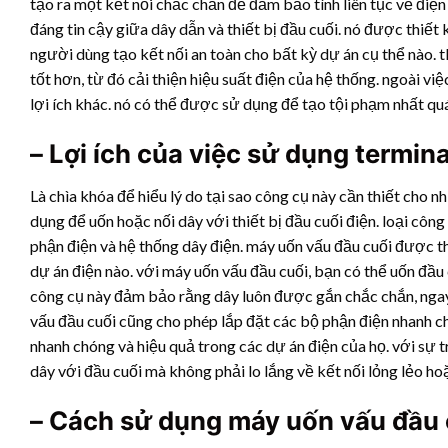
tạo ra một kết nối chắc chắn để đảm bảo tính liên tục về điện
đáng tin cậy giữa dây dẫn và thiết bị đầu cuối. nó được thiết
người dùng tạo kết nối an toàn cho bất kỳ dự án cụ thể nào. 
tốt hơn, từ đó cải thiện hiệu suất điện của hệ thống. ngoài việ
lợi ích khác. nó có thể được sử dụng để tạo tội phạm nhất qu
– Lợi ích của việc sử dụng termina
Là chìa khóa để hiểu lý do tại sao công cụ này cần thiết cho 
dụng để uốn hoặc nối dây với thiết bị đầu cuối điện. loại công
phận điện và hệ thống dây điện. máy uốn vấu đầu cuối được th
dự án điện nào. với máy uốn vấu đầu cuối, bạn có thể uốn đầu c
công cụ này đảm bảo rằng dây luôn được gắn chắc chắn, ngay 
vấu đầu cuối cũng cho phép lắp đặt các bộ phận điện nhanh c
nhanh chóng và hiệu quả trong các dự án điện của họ. với sự 
dây với đầu cuối mà không phải lo lắng về kết nối lỏng lẻo ho
– Cách sử dụng máy uốn vấu đầu 