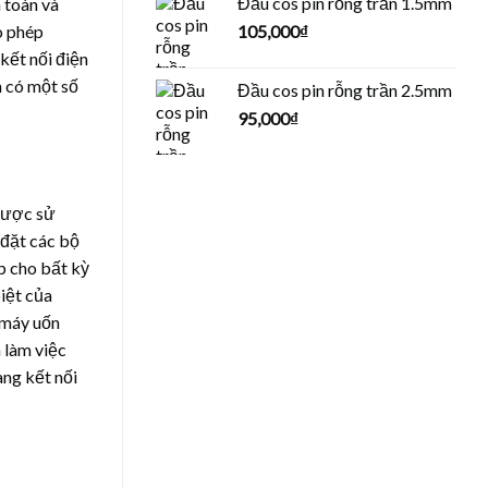
Đầu cos pin rỗng trần 1.5mm
 toàn và
105,000
₫
o phép
kết nối điện
n có một số
Đầu cos pin rỗng trần 2.5mm
95,000
₫
 được sử
 đặt các bộ
p cho bất kỳ
biệt của
 máy uốn
 làm việc
àng kết nối