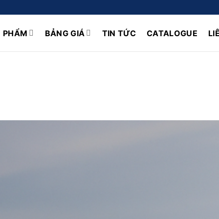
N PHẨM
BẢNG GIÁ
TIN TỨC
CATALOGUE
LI