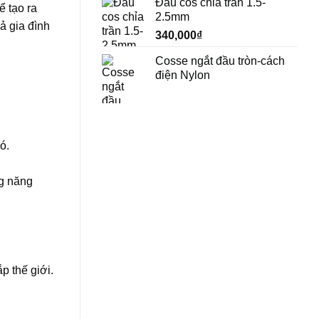
Đầu cos chỉa trần 1.5-
ể tạo ra
2.5mm
ả gia đình
340,000
₫
Cosse ngắt đầu tròn-cách
điện Nylon
ó.
ng năng
p thế giới.