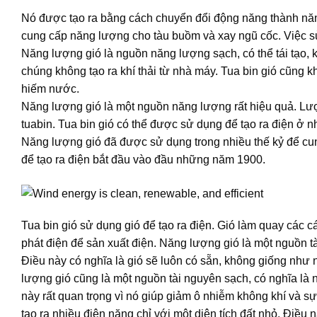
Nó được tạo ra bằng cách chuyển đổi động năng thành năn
cung cấp năng lượng cho tàu buồm và xay ngũ cốc. Việc sử
Năng lượng gió là nguồn năng lượng sạch, có thể tái tạo, kh
chúng không tạo ra khí thải từ nhà máy. Tua bin gió cũng
hiếm nước.
Năng lượng gió là một nguồn năng lượng rất hiệu quả. Lượn
tuabin. Tua bin gió có thể được sử dụng để tạo ra điện ở 
Năng lượng gió đã được sử dụng trong nhiều thế kỷ để cu
để tạo ra điện bắt đầu vào đầu những năm 1900.
Tua bin gió sử dụng gió để tạo ra điện. Gió làm quay các 
phát điện để sản xuất điện. Năng lượng gió là một nguồn tài
Điều này có nghĩa là gió sẽ luôn có sẵn, không giống như n
lượng gió cũng là một nguồn tài nguyên sạch, có nghĩa là n
này rất quan trọng vì nó giúp giảm ô nhiễm không khí và sự
tạo ra nhiều điện năng chỉ với một diện tích đất nhỏ. Điều 