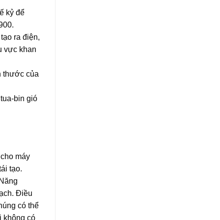
ế kỷ để
900.
tạo ra điện,
hu vực khan
h thước của
tua-bin gió
g cho máy
ái tạo.
. Năng
hạch. Điều
chúng có thể
ơi không có