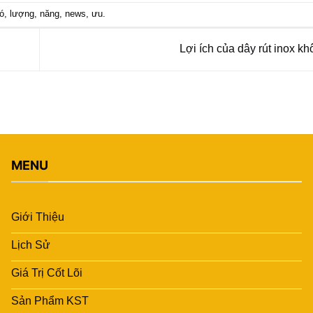
ió
,
lượng
,
năng
,
news
,
ưu
.
Lợi ích của dây rút inox k
MENU
Giới Thiệu
Lịch Sử
Giá Trị Cốt Lõi
Sản Phẩm KST