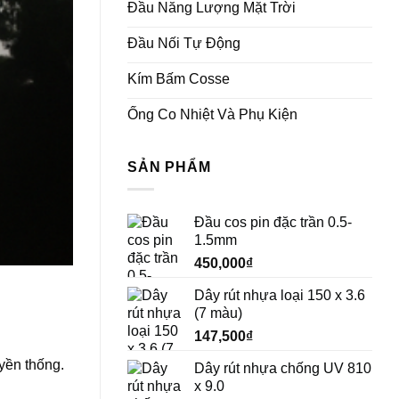
Đầu Năng Lượng Mặt Trời
Đầu Nối Tự Động
Kím Bấm Cosse
Ống Co Nhiệt Và Phụ Kiện
SẢN PHẨM
Đầu cos pin đặc trần 0.5-
1.5mm
450,000
₫
Dây rút nhựa loại 150 x 3.6
(7 màu)
147,500
₫
yền thống.
Dây rút nhựa chống UV 810
x 9.0