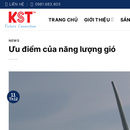
Chuyển
LIÊN HỆ
0981.683.805
đến
nội
TRANG CHỦ
GIỚI THIỆU
SẢ
dung
NEWS
Ưu điểm của năng lượng gió
11
Th12