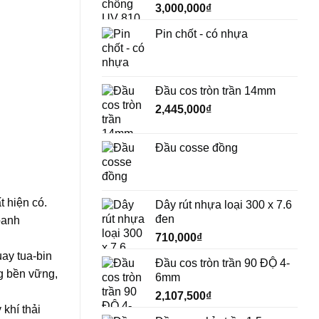
3,000,000
₫
Pin chốt - có nhựa
Đầu cos tròn trần 14mm
2,445,000
₫
Đầu cosse đồng
 hiện có.
Dây rút nhựa loại 300 x 7.6
đen
oanh
710,000
₫
uay tua-bin
Đầu cos tròn trần 90 ĐỘ 4-
ng bền vững,
6mm
2,107,500
₫
khí thải