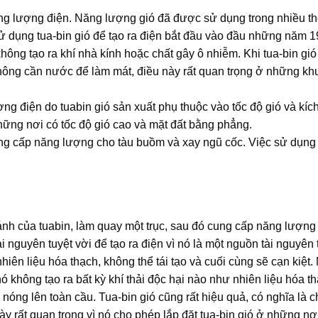
g lượng điện. Năng lượng gió đã được sử dụng trong nhiều th
 dụng tua-bin gió để tạo ra điện bắt đầu vào đầu những năm 1
ông tạo ra khí nhà kính hoặc chất gây ô nhiễm. Khi tua-bin gió 
 không cần nước để làm mát, điều này rất quan trọng ở những k
g điện do tuabin gió sản xuất phụ thuộc vào tốc độ gió và kíc
những nơi có tốc độ gió cao và mặt đất bằng phẳng.
ng cấp năng lượng cho tàu buồm và xay ngũ cốc. Việc sử dụng 
cánh của tuabin, làm quay một trục, sau đó cung cấp năng lượn
 nguyên tuyệt vời để tạo ra điện vì nó là một nguồn tài nguyên t
hiên liệu hóa thạch, không thể tái tạo và cuối cùng sẽ cạn kiệt
ó không tạo ra bất kỳ khí thải độc hại nào như nhiên liệu hóa t
 nóng lên toàn cầu. Tua-bin gió cũng rất hiệu quả, có nghĩa là 
này rất quan trọng vì nó cho phép lắp đặt tua-bin gió ở những n