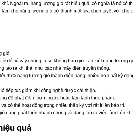
í. Ngoài ra, năng lượng gió rất hiệu quả, có nghĩa là nó có th
làm cho năng lượng gió trở thành một lựa chọn tuyệt vời cho c
 gió:
n ở đó, vì vậy chúng ta sẽ không bao giờ cạn kiệt năng lượng gi
g tạo ra khí thải như các nhà máy điện truyền thống.
i tới 45% năng lượng gió thành điện năng, nhiều hơn bất kỳ dạ
ó tiếp tục giảm khi công nghệ được cải thiện.
 dụng để phát điện, bơm nước hoặc làm lạnh thực phẩm.
và có thể hoạt động trong nhiều thập kỷ với rất ít lần bảo trì.
ó đang phát triển nhanh chóng và đang tạo ra việc làm trên khắ
 hiệu quả