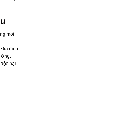
ậu
ộng môi
. Địa điểm
rường.
 độc hại.