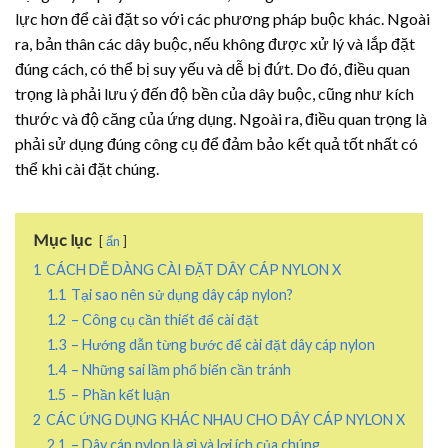
lực hơn để cài đặt so với các phương pháp buộc khác. Ngoài
ra, bản thân các dây buộc, nếu không được xử lý và lắp đặt
đúng cách, có thể bị suy yếu và dễ bị đứt. Do đó, điều quan
trọng là phải lưu ý đến độ bền của dây buộc, cũng như kích
thước và độ căng của ứng dụng. Ngoài ra, điều quan trọng là
phải sử dụng đúng công cụ để đảm bảo kết quả tốt nhất có
thể khi cài đặt chúng.
Mục lục
ẩn
1
CÁCH DỄ DÀNG CÀI ĐẶT DÂY CÁP NYLON X
1.1
Tại sao nên sử dụng dây cáp nylon?
1.2
– Công cụ cần thiết để cài đặt
1.3
– Hướng dẫn từng bước để cài đặt dây cáp nylon
1.4
– Những sai lầm phổ biến cần tránh
1.5
– Phần kết luận
2
CÁC ỨNG DỤNG KHÁC NHAU CHO DÂY CÁP NYLON X
2.1
– Dây cáp nylon là gì và lợi ích của chúng