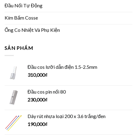
Đầu Nối Tự Động
Kím Bấm Cosse
Ống Co Nhiệt Và Phụ Kiện
SẢN PHẨM
Đầu cos lưỡi dẫn điện 1.5-2.5mm
310,000
₫
Đầu cos pin nối 80
230,000
₫
Dây rút nhựa loại 200 x 3.6 trắng/đen
190,000
₫