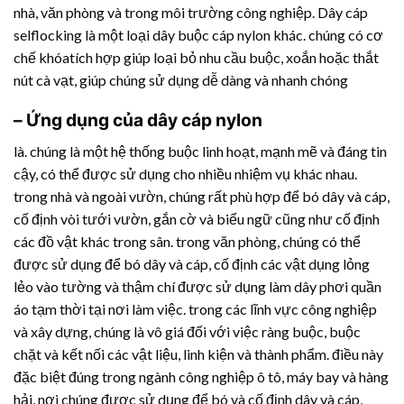
nhà, văn phòng và trong môi trường công nghiệp. Dây cáp
selflocking là một loại dây buộc cáp nylon khác. chúng có cơ
chế khóatích hợp giúp loại bỏ nhu cầu buộc, xoắn hoặc thắt
nút cà vạt, giúp chúng sử dụng dễ dàng và nhanh chóng
– Ứng dụng của dây cáp nylon
là. chúng là một hệ thống buộc linh hoạt, mạnh mẽ và đáng tin
cậy, có thể được sử dụng cho nhiều nhiệm vụ khác nhau.
trong nhà và ngoài vườn, chúng rất phù hợp để bó dây và cáp,
cố định vòi tưới vườn, gắn cờ và biểu ngữ cũng như cố định
các đồ vật khác trong sân. trong văn phòng, chúng có thể
được sử dụng để bó dây và cáp, cố định các vật dụng lỏng
lẻo vào tường và thậm chí được sử dụng làm dây phơi quần
áo tạm thời tại nơi làm việc. trong các lĩnh vực công nghiệp
và xây dựng, chúng là vô giá đối với việc ràng buộc, buộc
chặt và kết nối các vật liệu, linh kiện và thành phẩm. điều này
đặc biệt đúng trong ngành công nghiệp ô tô, máy bay và hàng
hải, nơi chúng được sử dụng để bó và cố định dây và cáp,