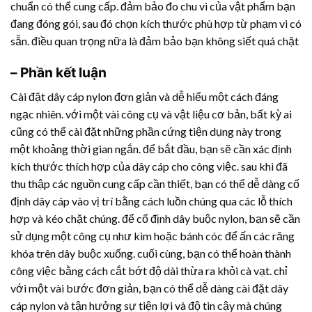
chuẩn có thể cung cấp. đảm bảo đo chu vi của vật phẩm bạn
đang đóng gói, sau đó chọn kích thước phù hợp từ phạm vi có
sẵn. điều quan trọng nữa là đảm bảo bạn không siết quá chặt
– Phần kết luận
Cài đặt dây cáp nylon đơn giản và dễ hiểu một cách đáng
ngạc nhiên. với một vài công cụ và vật liệu cơ bản, bất kỳ ai
cũng có thể cài đặt những phần cứng tiện dụng này trong
một khoảng thời gian ngắn. để bắt đầu, bạn sẽ cần xác định
kích thước thích hợp của dây cáp cho công việc. sau khi đã
thu thập các nguồn cung cấp cần thiết, bạn có thể dễ dàng cố
định dây cáp vào vị trí bằng cách luồn chúng qua các lỗ thích
hợp và kéo chặt chúng. để cố định dây buộc nylon, bạn sẽ cần
sử dụng một công cụ như kìm hoặc bánh cóc để ấn các răng
khóa trên dây buộc xuống. cuối cùng, bạn có thể hoàn thành
công việc bằng cách cắt bớt độ dài thừa ra khỏi cà vạt. chỉ
với một vài bước đơn giản, bạn có thể dễ dàng cài đặt dây
cáp nylon và tận hưởng sự tiện lợi và độ tin cậy mà chúng