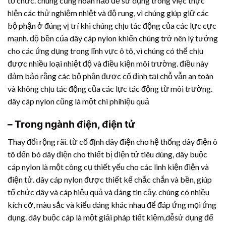
tổ chức. chúng cũng hoàn hảo để sử dụng trong việc thực
hiện các thử nghiệm nhiệt và độ rung, vì chúng giúp giữ các
bộ phận ở đúng vị trí khi chúng chịu tác động của các lực cực
mạnh. độ bền của dây cáp nylon khiến chúng trở nên lý tưởng
cho các ứng dụng trong lĩnh vực ô tô, vì chúng có thể chịu
được nhiều loại nhiệt độ và điều kiện môi trường. điều này
đảm bảo rằng các bộ phận được cố định tại chỗ vẫn an toàn
và không chịu tác động của các lực tác động từ môi trường.
dây cáp nylon cũng là một chi phíhiệu quả
– Trong ngành điện, điện tử
Thay đổi rộng rãi. từ cố định dây điện cho hệ thống dây điện ô
tô đến bó dây điện cho thiết bị điện tử tiêu dùng, dây buộc
cáp nylon là một công cụ thiết yếu cho các linh kiện điện và
điện tử. dây cáp nylon được thiết kế chắc chắn và bền, giúp
tổ chức dây và cáp hiệu quả và đáng tin cậy. chúng có nhiều
kích cỡ, màu sắc và kiểu dáng khác nhau để đáp ứng mọi ứng
dụng. dây buộc cáp là một giải pháp tiết kiệm,dễsử dụng để