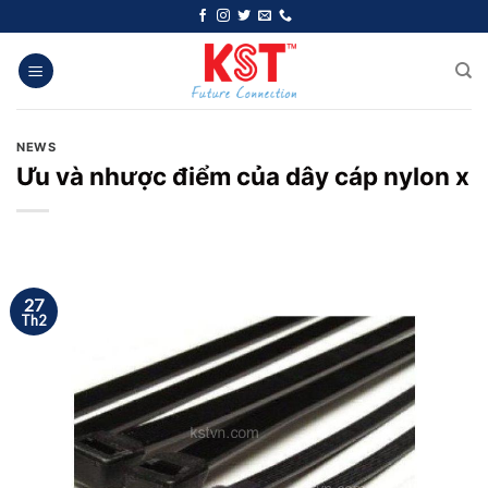
Chuyển
đến
nội
dung
NEWS
Ưu và nhược điểm của dây cáp nylon x
27
Th2