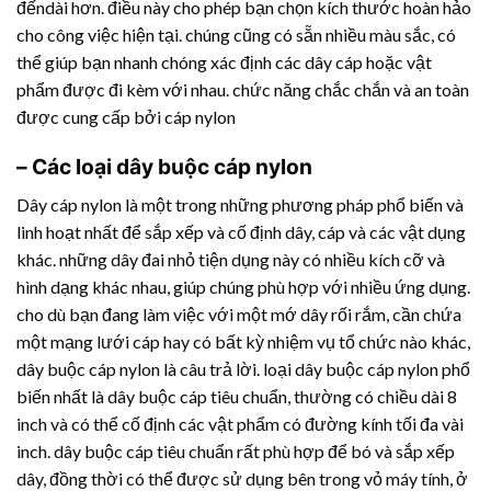
đếndài hơn. điều này cho phép bạn chọn kích thước hoàn hảo
cho công việc hiện tại. chúng cũng có sẵn nhiều màu sắc, có
thể giúp bạn nhanh chóng xác định các dây cáp hoặc vật
phẩm được đi kèm với nhau. chức năng chắc chắn và an toàn
được cung cấp bởi cáp nylon
– Các loại dây buộc cáp nylon
Dây cáp nylon là một trong những phương pháp phổ biến và
linh hoạt nhất để sắp xếp và cố định dây, cáp và các vật dụng
khác. những dây đai nhỏ tiện dụng này có nhiều kích cỡ và
hình dạng khác nhau, giúp chúng phù hợp với nhiều ứng dụng.
cho dù bạn đang làm việc với một mớ dây rối rắm, cần chứa
một mạng lưới cáp hay có bất kỳ nhiệm vụ tổ chức nào khác,
dây buộc cáp nylon là câu trả lời. loại dây buộc cáp nylon phổ
biến nhất là dây buộc cáp tiêu chuẩn, thường có chiều dài 8
inch và có thể cố định các vật phẩm có đường kính tối đa vài
inch. dây buộc cáp tiêu chuẩn rất phù hợp để bó và sắp xếp
dây, đồng thời có thể được sử dụng bên trong vỏ máy tính, ở