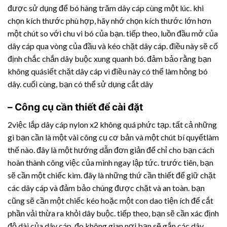
được sử dụng để bó hàng trăm dây cáp cùng một lúc. khi
chọn kích thước phù hợp, hãy nhớ chọn kích thước lớn hơn
một chút so với chu vi bó của bạn. tiếp theo, luồn đầu mở của
dây cáp qua vòng của đầu và kéo chặt dây cáp. điều này sẽ cố
định chắc chắn dây buộc xung quanh bó. đảm bảo rằng bạn
không quásiết chặt dây cáp vì điều này có thể làm hỏng bó
dây. cuối cùng, bạn có thể sử dụng cắt dây
– Công cụ cần thiết để cài đặt
2việc lắp dây cáp nylon x2 không quá phức tạp. tất cả những
gì bạn cần là một vài công cụ cơ bản và một chút bí quyếtlàm
thế nào. đây là một hướng dẫn đơn giản để chỉ cho bạn cách
hoàn thành công việc của mình ngay lập tức. trước tiên, bạn
sẽ cần một chiếc kìm. đây là những thứ cần thiết để giữ chặt
các dây cáp và đảm bảo chúng được chặt và an toàn. bạn
cũng sẽ cần một chiếc kéo hoặc một con dao tiện ích để cắt
phần vải thừa ra khỏi dây buộc. tiếp theo, bạn sẽ cần xác định
độ dài của dây cáp. đo không gian nơi bạn sẽ gắn các dây