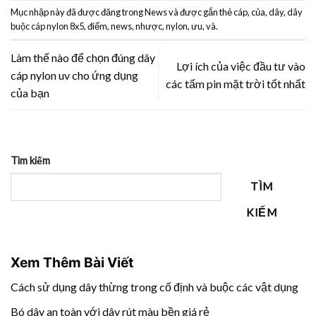
Mục nhập này đã được đăng trong
News
và được gắn thẻ
cáp
,
của
,
dây
,
dây
buộc cáp nylon 8x5
,
điểm
,
news
,
nhược
,
nylon
,
ưu
,
và
.
Làm thế nào để chọn đúng dây
Lợi ích của việc đầu tư vào
cáp nylon uv cho ứng dụng
các tấm pin mặt trời tốt nhất
của bạn
Tìm kiếm
TÌM
KIẾM
Xem Thêm Bài Viết
Cách sử dụng dây thừng trong cố định và buộc các vật dụng
Bó dây an toàn với dây rút màu bền giá rẻ