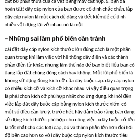
cắt bỏ phần thừa của cà vạt bằng máy cắt hộp. 6. bạn đã
hoàn tất! dây cáp nylon của bạn được cố định chắc chắn. lắp
dây cáp nylon là một cách dễ dàng và tiết kiệmđể cố định
nhiều vật dụng lại với nhau. nó là một
– Những sai lầm phổ biến cần tránh
cài đặt dây cáp nylon kích thước lớn đúng cách là một phần
quan trọng khi làm việc với hệ thống dây điện và các thành
phần điện tử khác. nhưng làm thế nào để bạn biết liệu bạn có
đang lắp đặt chúng đúng cách hay không. Một lỗi phổ biến là
không sử dụng đúng kích cỡ của dây buộc cáp. dây cáp nylon
có nhiều kích cỡ và kích cỡ khác nhau, vì vậy điều quan trọng
là phải chọn kích cỡ phù hợp nhất cho ứng dụng. khi nói đến
việc lắp đặt dây buộc cáp bằng nylon kích thước xlớn, có
một số điều cần lưu ý. trước hết, hãy đảm bảo rằng bạn đang
sử dụng kích thước phù hợp cho công việc. xdây buộc cỡ lớn
là tốt nhất cho các loại cáp, bó và thành phần lớn hơn đòi hỏi
độ bền cao hơn so với dây buộc cáp nylon kích thước tiêu