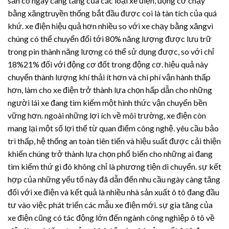
sẵn có ngày càng tăng của các loại xe điện, động cơ chạy
bằng xăngtruyền thống bắt đầu được coi là tàn tích của quá
khứ. xe điện hiệu quả hơn nhiều so với xe chạy bằng xăngvì
chúng có thể chuyển đổi tới 80% năng lượng được lưu trữ
trong pin thành năng lượng có thể sử dụng được, so với chỉ
18%21% đối với động cơ đốt trong động cơ. hiệu quả này
chuyển thành lượng khí thải ít hơn và chi phí vận hành thấp
hơn, làm cho xe điện trở thành lựa chọn hấp dẫn cho những
người lái xe đang tìm kiếm một hình thức vận chuyển bền
vững hơn. ngoài những lợi ích về môi trường, xe điện còn
mang lại một số lợi thế từ quan điểm công nghệ. yêu cầu bảo
trì thấp, hệ thống an toàn tiên tiến và hiệu suất được cải thiện
khiến chúng trở thành lựa chọn phổ biến cho những ai đang
tìm kiếm thứ gì đó không chỉ là phương tiện di chuyển. sự kết
hợp của những yếu tố này đã dẫn đến nhu cầu ngày càng tăng
đối với xe điện và kết quả là nhiều nhà sản xuất ô tô đang đầu
tư vào việc phát triển các mẫu xe điện mới. sự gia tăng của
xe điện cũng có tác động lớn đến ngành công nghiệp ô tô về