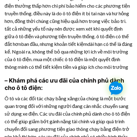
điện thường thấp hơn chi phí bảo hiểm cho các phương tiện
truyền thống. điều này là do ô tô điện ít bị tai nạn và hư hỏng
hơn, đồng thời chúng cũng hiệu quả hơn trong việc bảo trì.
tất cả những yếu tố này nên được xem xét khi quyết định
giữa ô tô điện và phương tiện truyền thống. ô tô điện có thể
đắt hơnban đầu, nhưng khoản tiết kiệmdài hạn có thể là đáng
kể. Ngoài ra, không thể bỏ qua những lợi ích về môi trường
của ô tô điện. mua một chiếc ô tô điện là một quyết định
thông minh có thể tiết kiệm tiền và giúp ích cho môi trường
– Khám phá các ưu đãi của chính phủ dành
cho ô tô điện:
Ô tô và các đối tác chạy bằng xăngcủa chúng là một bước
quan trọng đối với những người đang cân nhắc chuyển sang
sử dụng xe điện. Các ưu đãi của chính phủ dành cho ô tô điện
có thể giúp giảm bớt gánh nặng tài chính và giúp quá trình
chuyển đổi sang phương tiện giao thông chạy bằng điện trở
nên khả thi hơn. các ưu đãi của chính phủ có nhiều hình thức,