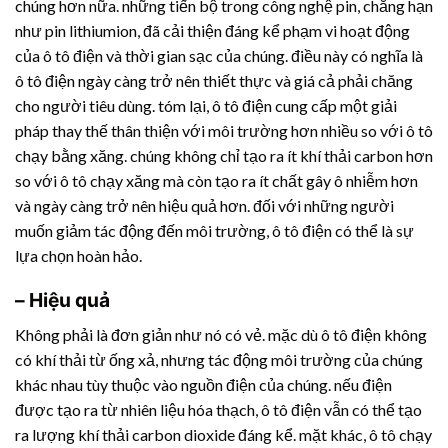
chúng hơn nữa. những tiến bộ trong công nghệ pin, chẳng hạn
như pin lithiumion, đã cải thiện đáng kể phạm vi hoạt động
của ô tô điện và thời gian sạc của chúng. điều này có nghĩa là
ô tô điện ngày càng trở nên thiết thực và giá cả phải chăng
cho người tiêu dùng. tóm lại, ô tô điện cung cấp một giải
pháp thay thế thân thiện với môi trường hơn nhiều so với ô tô
chạy bằng xăng. chúng không chỉ tạo ra ít khí thải carbon hơn
so với ô tô chạy xăng mà còn tạo ra ít chất gây ô nhiễm hơn
và ngày càng trở nên hiệu quả hơn. đối với những người
muốn giảm tác động đến môi trường, ô tô điện có thể là sự
lựa chọn hoàn hảo.
– Hiệu quả
Không phải là đơn giản như nó có vẻ. mặc dù ô tô điện không
có khí thải từ ống xả, nhưng tác động môi trường của chúng
khác nhau tùy thuộc vào nguồn điện của chúng. nếu điện
được tạo ra từ nhiên liệu hóa thạch, ô tô điện vẫn có thể tạo
ra lượng khí thải carbon dioxide đáng kể. mặt khác, ô tô chạy