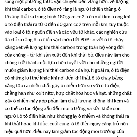
sang một phương thức vận chuyển bền vững hơn. về lượng
khí thải carbon, ô tô điện rõ ràng là người chiến thắng. ô
tôxăng thải ra trung bình 180 gam co2 trên mỗi km trong khi
ô tô điện thải ra từ 0 đến 60 gam co2 trên mỗi km, tùy thuộc
vào loại ô tô, nguồn điện và các yếu tố khác. các nghiên cứu
đã chỉ ra rằng ô tô điện sạch hơn tới 90% so với ô tô chạy
xăng xét về lượng khí thải carbon trong toàn bộ vòng đời
của chúng – từ khi sản xuất đến khi thải bỏ. điều này làm cho
chúng trở thành một lựa chọn tuyệt vời cho những người
muốn giảm lượng khí thải carbon của họ. Ngoài ra, ô tô điện
có những lợi thế khác khi nói đến khí thải. ô tô chạy bằng
xăng tạo ra nhiều chất gây ô nhiễm hơn so với ô tô điện,
chẳng hạn như oxit nitơ, hợp chất hóa học và hạt. những chất
gây ô nhiễm này góp phần làm chất lượng không khí kém và
có thể có tác động xấu đến môi trường và sức khỏe con
người. ô tô điện hầu như khônggây ô nhiễm và không thải ra
khí thải hoặc khí độc. cuối cùng, ô tô điện ngày càng trở nên
hiệu quả hơn, điều này làm giảm tác động môi trường của