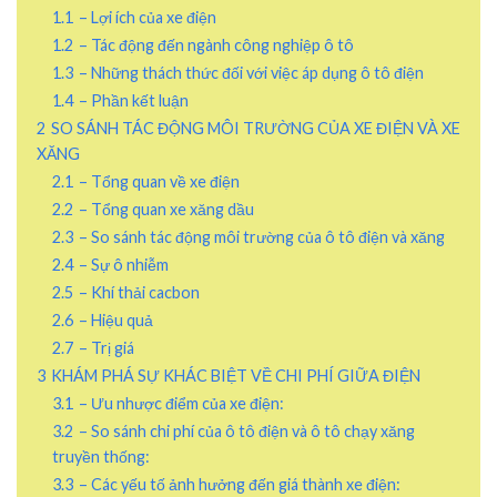
1.1
– Lợi ích của xe điện
1.2
– Tác động đến ngành công nghiệp ô tô
1.3
– Những thách thức đối với việc áp dụng ô tô điện
1.4
– Phần kết luận
2
SO SÁNH TÁC ĐỘNG MÔI TRƯỜNG CỦA XE ĐIỆN VÀ XE
XĂNG
2.1
– Tổng quan về xe điện
2.2
– Tổng quan xe xăng dầu
2.3
– So sánh tác động môi trường của ô tô điện và xăng
2.4
– Sự ô nhiễm
2.5
– Khí thải cacbon
2.6
– Hiệu quả
2.7
– Trị giá
3
KHÁM PHÁ SỰ KHÁC BIỆT VỀ CHI PHÍ GIỮA ĐIỆN
3.1
– Ưu nhược điểm của xe điện:
3.2
– So sánh chi phí của ô tô điện và ô tô chạy xăng
truyền thống:
3.3
– Các yếu tố ảnh hưởng đến giá thành xe điện: