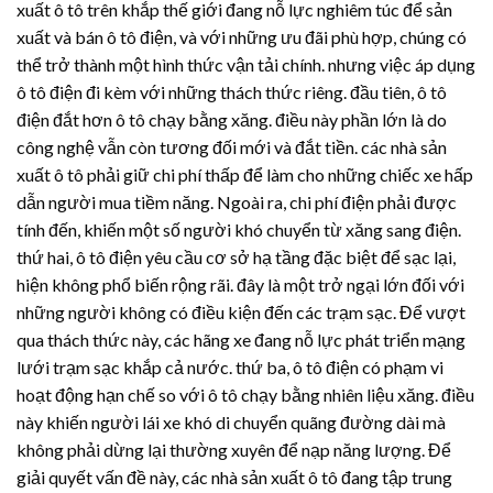
xuất ô tô trên khắp thế giới đang nỗ lực nghiêm túc để sản
xuất và bán ô tô điện, và với những ưu đãi phù hợp, chúng có
thể trở thành một hình thức vận tải chính. nhưng việc áp dụng
ô tô điện đi kèm với những thách thức riêng. đầu tiên, ô tô
điện đắt hơn ô tô chạy bằng xăng. điều này phần lớn là do
công nghệ vẫn còn tương đối mới và đắt tiền. các nhà sản
xuất ô tô phải giữ chi phí thấp để làm cho những chiếc xe hấp
dẫn người mua tiềm năng. Ngoài ra, chi phí điện phải được
tính đến, khiến một số người khó chuyển từ xăng sang điện.
thứ hai, ô tô điện yêu cầu cơ sở hạ tầng đặc biệt để sạc lại,
hiện không phổ biến rộng rãi. đây là một trở ngại lớn đối với
những người không có điều kiện đến các trạm sạc. Để vượt
qua thách thức này, các hãng xe đang nỗ lực phát triển mạng
lưới trạm sạc khắp cả nước. thứ ba, ô tô điện có phạm vi
hoạt động hạn chế so với ô tô chạy bằng nhiên liệu xăng. điều
này khiến người lái xe khó di chuyển quãng đường dài mà
không phải dừng lại thường xuyên để nạp năng lượng. Để
giải quyết vấn đề này, các nhà sản xuất ô tô đang tập trung