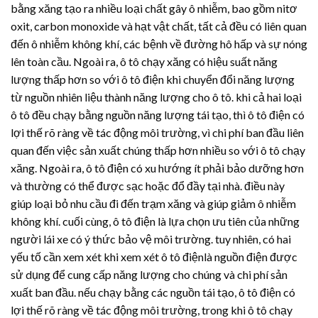
bằng xăng tạo ra nhiều loại chất gây ô nhiễm, bao gồm nitơ
oxit, carbon monoxide và hạt vật chất, tất cả đều có liên quan
đến ô nhiễm không khí, các bệnh về đường hô hấp và sự nóng
lên toàn cầu. Ngoài ra, ô tô chạy xăng có hiệu suất năng
lượng thấp hơn so với ô tô điện khi chuyển đổi năng lượng
từ nguồn nhiên liệu thành năng lượng cho ô tô. khi cả hai loại
ô tô đều chạy bằng nguồn năng lượng tái tạo, thì ô tô điện có
lợi thế rõ ràng về tác động môi trường, vì chi phí ban đầu liên
quan đến việc sản xuất chúng thấp hơn nhiều so với ô tô chạy
xăng. Ngoài ra, ô tô điện có xu hướng ít phải bảo dưỡng hơn
và thường có thể được sạc hoặc đổ đầy tại nhà. điều này
giúp loại bỏ nhu cầu đi đến trạm xăng và giúp giảm ô nhiễm
không khí. cuối cùng, ô tô điện là lựa chọn ưu tiên của những
người lái xe có ý thức bảo vệ môi trường. tuy nhiên, có hai
yếu tố cần xem xét khi xem xét ô tô điệnlà nguồn điện được
sử dụng để cung cấp năng lượng cho chúng và chi phí sản
xuất ban đầu. nếu chạy bằng các nguồn tái tạo, ô tô điện có
lợi thế rõ ràng về tác động môi trường, trong khi ô tô chạy