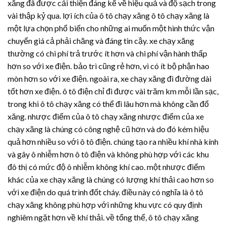
xăng đã được cải thiện đáng kể về hiệu quả và độ sạch trong
vài thập kỷ qua. lợi ích của ô tô chạy xăng ô tô chạy xăng là
một lựa chọn phổ biến cho những ai muốn một hình thức vận
chuyển giá cả phải chăng và đáng tin cậy. xe chạy xăng
thường có chi phí trả trước ít hơn và chi phí vận hành thấp
hơn so với xe điện. bảo trì cũng rẻ hơn, vì có ít bộ phận hao
mòn hơn so với xe điện. ngoài ra, xe chạy xăng đi đường dài
tốt hơn xe điện. ô tô điện chỉ đi được vài trăm km mỗi lần sạc,
trong khi ô tô chạy xăng có thể đi lâu hơn mà không cần đổ
xăng. nhược điểm của ô tô chạy xăng nhược điểm của xe
chạy xăng là chúng có công nghệ cũ hơn và do đó kém hiệu
quả hơn nhiều so với ô tô điện. chúng tạo ra nhiều khí nhà kính
và gây ô nhiễm hơn ô tô điện và không phù hợp với các khu
đô thị có mức độ ô nhiễm không khí cao. một nhược điểm
khác của xe chạy xăng là chúng có lượng khí thải cao hơn so
với xe điện do quá trình đốt cháy. điều này có nghĩa là ô tô
chạy xăng không phù hợp với những khu vực có quy định
nghiêm ngặt hơn về khí thải. về tổng thể, ô tô chạy xăng