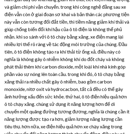
và giảm chi phí vận chuyển. trong khi công nghệ đằng sau xe
điện vẫn còn ở giai đoạn sơ khai và bản thân các phương tiện
này vẫn còn tương đối đắt tiền, thì tiềm năng giảm khí thải và
giúp chống biến đổi khí hậu của ô tô điện là không thể phủ
nhận. khi so sánh với ô tô chạy bằng xăng, xe điện mang lại
nhiều lợi thế rõ ràng về tác động môi trường của chúng. Đầu
tiên, ô tô điện không tạo ra khí thải từ ống xả. điều này có
nghĩa là không gây ô nhiễm không khí do đốt cháy và không
phát thải thêm khí carbon dioxide, một loại khí nhà kính góp
phần vào sự nóng lên toàn cầu. trong khi đó, ô tô chạy bằng
xăng thải ra nhiều chất gây ô nhiễm, bao gồm carbon
monoxide, nitơ oxit và hydrocacbon, tất cả đều có thể gây
ảnh hưởng xấu đến sức khỏe. thứ hai, ô tô điện hiệu quả hơn
ô tô chạy xăng. chúng sử dụng ít năng lượng hơn để di
chuyển một quãng đường tương đương, nghĩa là chúng cần ít
năng lượng được tạo ra hơn, giảm lượng năng lượng cần
tiêu thụ. hơn nữa, xe điện hiệu quả hơn xe chạy xăng trong
việc chuyển đổi năng lượng thành chuyển động. điều này có