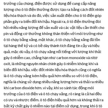
trường của chúng. điện được sử dụng để cung cấp năng
lượng cho ô tô điện thường được tạo ra bằng cách đốt nhiên
liệu hóa thạch và do đó, việc sản xuất điện cho ô tô điện góp
phần gây ra biến đổi khí hậu. Ngoài ra, ô tô điện thường đòi
hỏi nhiều năng lượng để sản xuất và các vật liệu cần thiết cho
pin và động cơ thường không thân thiện với môi trường như
ô tô chạy bằng xăng. mặt khác, ô tô chạy bằng xăng đã tồn
tại hàng thế kỷ và có bề dày thành tích đáng tin cậy và hiệu
quả. mặc dù vậy, ô tô chạy xăng nổi tiếng với lượng khí thải
gây ô nhiễm cao, chẳng hạn như carbon monoxide và nitơ
oxit, là những nguyên nhân chính gây ô nhiễm không khí và
biến đổi khí hậu. việc đốt nhiên liệu hóa thạch cũng có nghĩa
là ô tô chạy xăng kém hiệu quả hơn nhiều so với ô tô điện,
nghĩa là chúng sử dụng nhiều năng lượng hơn và thải ra nhiều
khí carbon dioxide hơn. vì vậy, khi so sánh tác động môi
trường của ô tô điện và ô tô chạy xăng, rõ ràng là cả hai đều
có ưu và nhược điểm. ô tô điện hiệu quả hơn và không thải ra
bất kỳ chất gây ô nhiễm nào tại điểm sử dụng, trong khi ô tô