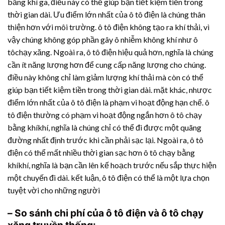
bằng khí ga, điều này có thể giúp bạn tiết kiệm tiền trong
thời gian dài. Ưu điểm lớn nhất của ô tô điện là chúng thân
thiện hơn với môi trường. ô tô điện không tạo ra khí thải, vì
vậy chúng không góp phần gây ô nhiễm không khí như ô
tôchạy xăng. Ngoài ra, ô tô điện hiệu quả hơn, nghĩa là chúng
cần ít năng lượng hơn để cung cấp năng lượng cho chúng.
điều này không chỉ làm giảm lượng khí thải mà còn có thể
giúp bạn tiết kiệm tiền trong thời gian dài. mặt khác, nhược
điểm lớn nhất của ô tô điện là phạm vi hoạt động hạn chế. ô
tô điện thường có phạm vi hoạt động ngắn hơn ô tô chạy
bằng khíkhí, nghĩa là chúng chỉ có thể đi được một quãng
đường nhất định trước khi cần phải sạc lại. Ngoài ra, ô tô
điện có thể mất nhiều thời gian sạc hơn ô tô chạy bằng
khíkhí, nghĩa là bạn cần lên kế hoạch trước nếu sắp thực hiện
một chuyến đi dài. kết luận, ô tô điện có thể là một lựa chọn
tuyệt vời cho những người
– So sánh chi phí của ô tô điện và ô tô chạy
xăng truyền thống: