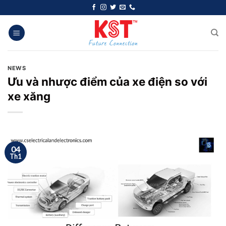
Chuyển
đến
nội
dung
NEWS
Ưu và nhược điểm của xe điện so với
xe xăng
04
Th1