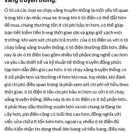
Ô tô và các loại xe chạy xăng truyền thống là một yếu tố quan
trọng khi cân nhắc mua xe. trong khi ô tô điện có thể đắt hơn
để mua, chúng thường tốn ít chi phí bảo trì hơn, có thể giúp
bạn tiết kiệm tiền trong thời gian dài và giúp giữ sạch môi
trường. khi xem xét chi phí trả trước của ô tô điện so với ô tô
chạy bằng xăng truyền thống, ô tô điện thường đắt hơn. điều
này là do ô tô điện bao gồm nhiều bộ phậncông nghệ cao hơn
và yêu cầu thiết kế và kỹ thuật hệ thống truyền động phức
tạp hơn dẫn đến giá cao hơn. ô tô chạy xăng truyền thống có
ít bộ phận hơn và thường rẻ hơn khi mua. tuy nhiên, khi đánh
giá chi phí, điều quan trọng là phải xem xét chi phí sở hữu theo
thời gian. ô tô điện ít tốn chi phí bảo trì hơn so với ô tô chạy
xăng truyền thống. điều này là do ô tô điện có ít bộ phận hơn,
ít phải thay dầu thường xuyên hơn và nói chung là đáng tin
cậy hơn. pin điện cũng có tuổi thọ cao hơn, đồng nghĩa với
việc sửa chữa ít tốn kém hơn. ngoài ra, nhiều ô tô điện đủ
điều kiện nhận tín dụng thuế liên bang và tiểu bang, điều này