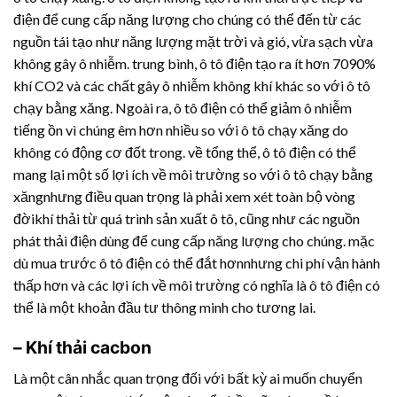
điện để cung cấp năng lượng cho chúng có thể đến từ các
nguồn tái tạo như năng lượng mặt trời và gió, vừa sạch vừa
không gây ô nhiễm. trung bình, ô tô điện tạo ra ít hơn 7090%
khí CO2 và các chất gây ô nhiễm không khí khác so với ô tô
chạy bằng xăng. Ngoài ra, ô tô điện có thể giảm ô nhiễm
tiếng ồn vì chúng êm hơn nhiều so với ô tô chạy xăng do
không có động cơ đốt trong. về tổng thể, ô tô điện có thể
mang lại một số lợi ích về môi trường so với ô tô chạy bằng
xăngnhưng điều quan trọng là phải xem xét toàn bộ vòng
đờikhí thải từ quá trình sản xuất ô tô, cũng như các nguồn
phát thải điện dùng để cung cấp năng lượng cho chúng. mặc
dù mua trước ô tô điện có thể đắt hơnnhưng chi phí vận hành
thấp hơn và các lợi ích về môi trường có nghĩa là ô tô điện có
thể là một khoản đầu tư thông minh cho tương lai.
– Khí thải cacbon
Là một cân nhắc quan trọng đối với bất kỳ ai muốn chuyển