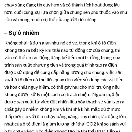
chạy xăng đáng tin cậy hơn và có thành tích hoạt động lâu
hơn. cuối cùng, sự lựa chọn giữa chúng nên phụ thuộc vào nhu
cầu và mong muốn cụ thể của người tiêu dùng.
– Sự ô nhiễm
Không phải là đơn giản như nó có vẻ. trong khi ô tô điện
không tạo ra bất kỳ khí thải nào từ động cơ của chúng, thì
vẫn có thể có tác động đáng kể đến môi trường trong quá
trình sản xuất phương tiện và trong quá trình tạo ra điện
được sử dụng để cung cấp năng lượng cho chúng. việc sản
xuất ô tô điện có thể liên quan đến việc sử dụng các vật liệu
và hóa chất nguy hiểm, có thể gây hại cho môi trường nếu
không được xử lý một cách có trách nhiệm. Ngoài ra, điện
được sản xuất từ ​​việc đốt nhiên liệu hóa thạch sẽ vẫn tạo ra
chất gây ô nhiễm không khí và khí nhà kính, mặc dù ở mức
thấp hơn so với ô tô chạy bằng xăng. Tuy nhiên, tác động lớn
nhất của ô tô điện là giảm lượng khí thải CO2 khi so sánh với
ô tô chạy xăng. ô tô điện không tạo ra khí thải trực tiếp và