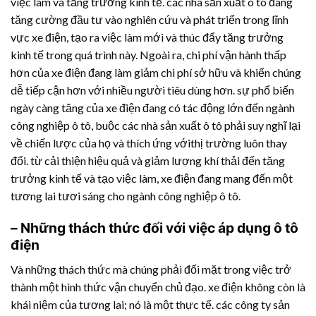
việc làm và tăng trưởng kinh tế. các nhà sản xuất ô tô đang
tăng cường đầu tư vào nghiên cứu và phát triển trong lĩnh
vực xe điện, tạo ra việc làm mới và thúc đẩy tăng trưởng
kinh tế trong quá trình này. Ngoài ra, chi phí vận hành thấp
hơn của xe điện đang làm giảm chi phí sở hữu và khiến chúng
dễ tiếp cận hơn với nhiều người tiêu dùng hơn. sự phổ biến
ngày càng tăng của xe điện đang có tác động lớn đến ngành
công nghiệp ô tô, buộc các nhà sản xuất ô tô phải suy nghĩ lại
về chiến lược của họ và thích ứng vớithị trường luôn thay
đổi. từ cải thiện hiệu quả và giảm lượng khí thải đến tăng
trưởng kinh tế và tạo việc làm, xe điện đang mang đến một
tương lai tươi sáng cho ngành công nghiệp ô tô.
– Những thách thức đối với việc áp dụng ô tô
điện
Và những thách thức mà chúng phải đối mặt trong việc trở
thành một hình thức vận chuyển chủ đạo. xe điện không còn là
khái niệm của tương lai; nó là một thực tế. các công ty sản