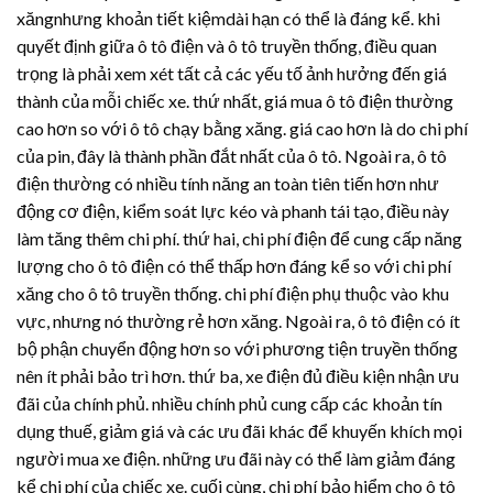
xăngnhưng khoản tiết kiệmdài hạn có thể là đáng kể. khi
quyết định giữa ô tô điện và ô tô truyền thống, điều quan
trọng là phải xem xét tất cả các yếu tố ảnh hưởng đến giá
thành của mỗi chiếc xe. thứ nhất, giá mua ô tô điện thường
cao hơn so với ô tô chạy bằng xăng. giá cao hơn là do chi phí
của pin, đây là thành phần đắt nhất của ô tô. Ngoài ra, ô tô
điện thường có nhiều tính năng an toàn tiên tiến hơn như
động cơ điện, kiểm soát lực kéo và phanh tái tạo, điều này
làm tăng thêm chi phí. thứ hai, chi phí điện để cung cấp năng
lượng cho ô tô điện có thể thấp hơn đáng kể so với chi phí
xăng cho ô tô truyền thống. chi phí điện phụ thuộc vào khu
vực, nhưng nó thường rẻ hơn xăng. Ngoài ra, ô tô điện có ít
bộ phận chuyển động hơn so với phương tiện truyền thống
nên ít phải bảo trì hơn. thứ ba, xe điện đủ điều kiện nhận ưu
đãi của chính phủ. nhiều chính phủ cung cấp các khoản tín
dụng thuế, giảm giá và các ưu đãi khác để khuyến khích mọi
người mua xe điện. những ưu đãi này có thể làm giảm đáng
kể chi phí của chiếc xe. cuối cùng, chi phí bảo hiểm cho ô tô