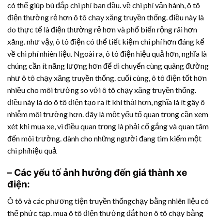
có thể giúp bù đắp chi phí ban đầu. về chi phí vận hành, ô tô
điện thường rẻ hơn ô tô chạy xăng truyền thống. điều này là
do thực tế là điện thường rẻ hơn và phổ biến rộng rãi hơn
xăng. như vậy, ô tô điện có thể tiết kiệm chi phí hơn đáng kể
về chi phí nhiên liệu. Ngoài ra, ô tô điện hiệu quả hơn, nghĩa là
chúng cần ít năng lượng hơn để di chuyển cùng quãng đường
như ô tô chạy xăng truyền thống. cuối cùng, ô tô điện tốt hơn
nhiều cho môi trường so với ô tô chạy xăng truyền thống.
điều này là do ô tô điện tạo ra ít khí thải hơn, nghĩa là ít gây ô
nhiễm môi trường hơn. đây là một yếu tố quan trọng cần xem
xét khi mua xe, vì điều quan trọng là phải cố gắng và quan tâm
đến môi trường. dành cho những người đang tìm kiếm một
chi phíhiệu quả
– Các yếu tố ảnh hưởng đến giá thành xe
điện:
Ô tô và các phương tiện truyền thốngchạy bằng nhiên liệu có
thể phức tạp. mua ô tô điện thường đắt hơn ô tô chạy bằng