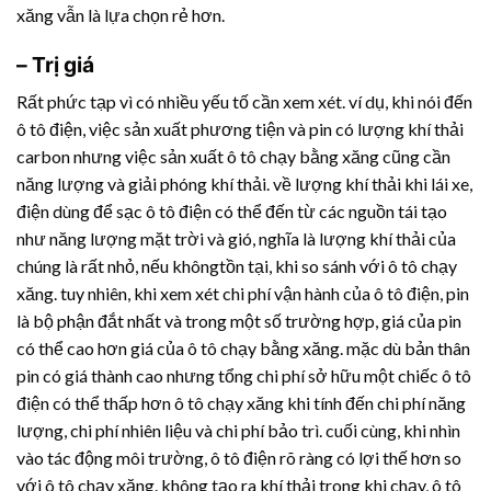
xăng vẫn là lựa chọn rẻ hơn.
– Trị giá
Rất phức tạp vì có nhiều yếu tố cần xem xét. ví dụ, khi nói đến
ô tô điện, việc sản xuất phương tiện và pin có lượng khí thải
carbon nhưng việc sản xuất ô tô chạy bằng xăng cũng cần
năng lượng và giải phóng khí thải. về lượng khí thải khi lái xe,
điện dùng để sạc ô tô điện có thể đến từ các nguồn tái tạo
như năng lượng mặt trời và gió, nghĩa là lượng khí thải của
chúng là rất nhỏ, nếu khôngtồn tại, khi so sánh với ô tô chạy
xăng. tuy nhiên, khi xem xét chi phí vận hành của ô tô điện, pin
là bộ phận đắt nhất và trong một số trường hợp, giá của pin
có thể cao hơn giá của ô tô chạy bằng xăng. mặc dù bản thân
pin có giá thành cao nhưng tổng chi phí sở hữu một chiếc ô tô
điện có thể thấp hơn ô tô chạy xăng khi tính đến chi phí năng
lượng, chi phí nhiên liệu và chi phí bảo trì. cuối cùng, khi nhìn
vào tác động môi trường, ô tô điện rõ ràng có lợi thế hơn so
với ô tô chạy xăng. không tạo ra khí thải trong khi chạy, ô tô