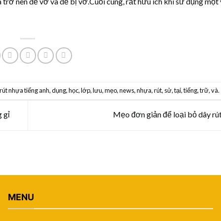
a trở nên dễ vỡ và dễ bị vỡ.Cuối cùng, rất hữu ích khi sử dụng một 
rút nhựa tiếng anh
,
dụng
,
học
,
lớp
,
lưu
,
mẹo
,
news
,
nhựa
,
rút
,
sử
,
tại
,
tiếng
,
trữ
,
và
.
 gỉ
Mẹo đơn giản để loại bỏ dây rú
MENU