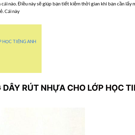
 cái nào. Điều này sẽ giúp bạn tiết kiệm thời gian khi bạn cần lấy 
ẻ. Cái này
P HỌC TIẾNG ANH
G
DÂY RÚT NHỰA
CHO LỚP HỌC T