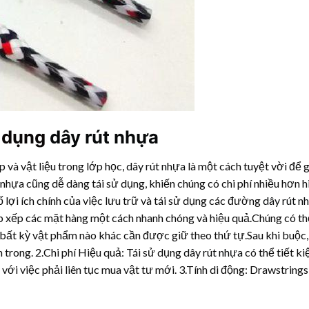
sử dụng
dây rút nhựa
 và vật liệu trong lớp học,
dây rút nhựa
là một cách tuyệt vời để 
hựa cũng dễ dàng tái sử dụng, khiến chúng có chi phí nhiều hơn h
lợi ích chính của việc lưu trữ và tái sử dụng các đường
dây rút n
ắp xếp các mặt hàng một cách nhanh chóng và hiệu quả.Chúng có t
bất kỳ vật phẩm nào khác cần được giữ theo thứ tự.Sau khi buộc, 
 trong. 2.Chi phí Hiệu quả: Tái sử dụng
dây rút nhựa
có thể tiết ki
 với việc phải liên tục mua vật tư mới. 3.Tính di động: Drawstring