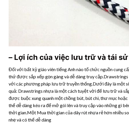
– Lợi ích của việc lưu trữ và tái 
Đối với bất kỳ giáo viên tiếng Anh nào tổ chức nguồn cung cấp
thứ được sắp xếp gọn gàng và dễ dàng truy cập.Drawstrings n
với các phương pháp lưu trữ truyền thống.Dưới đây là một số 
quả: Drawstrings nhựa là một cách tuyệt vời để lưu trữ và s
được buộc xung quanh một chồng bút, bút chì, thư mục hoặc 
thể dễ dàng kéo ra để mở gói lên và truy cập vào những gì bên
thời gian.Một Mua thời gian của
dây rút nhựa
rẻ hơn nhiều so
nhẹ và có thể dễ dàng