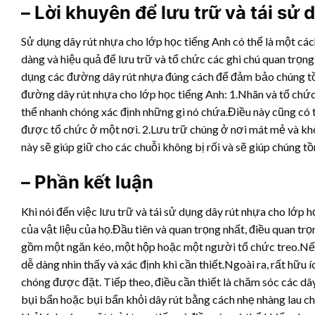
– Lời khuyên để lưu trữ và tái sử
Sử dụng
dây rút nhựa
cho lớp học tiếng Anh có thể là một cá
dàng và hiệu quả để lưu trữ và tổ chức các ghi chú quan trọng
dụng các đường
dây rút nhựa
đúng cách để đảm bảo chúng tồn 
đường
dây rút nhựa
cho lớp học tiếng Anh: 1.Nhãn và tổ chứ
thể nhanh chóng xác định những gì nó chứa.Điều này cũng có t
được tổ chức ở một nơi. 2.Lưu trữ chúng ở nơi mát mẻ và kh
này sẽ giúp giữ cho các chuỗi không bị rối và sẽ giúp chúng t
– Phần kết luận
Khi nói đến việc lưu trữ và tái sử dụng
dây rút nhựa
cho lớp họ
của vật liệu của họ.Đầu tiên và quan trọng nhất, điều quan trọ
gồm một ngăn kéo, một hộp hoặc một người tổ chức treo.Nếu c
dễ dàng nhìn thấy và xác định khi cần thiết.Ngoài ra, rất hữu
chóng được đặt. Tiếp theo, điều cần thiết là chăm sóc các dây 
bụi bẩn hoặc bụi bẩn khỏi dây rút bằng cách nhẹ nhàng lau c