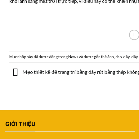
khỏi ánh sáng mặt trời trực tiếp, vì điều này có thể khiến nhự
Mục nhập này đã được đăng trong
News
và được gắn thẻ
ảnh
,
cho
,
dây
,
dây 
Mẹo thiết kế để trang trí bằng dây rút bằng thép không
GIỚI THIỆU