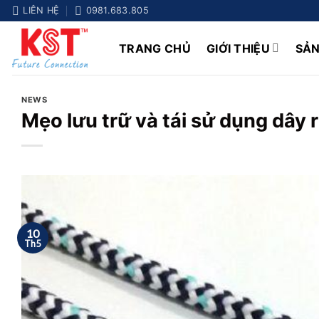
Chuyển
LIÊN HỆ
0981.683.805
đến
nội
TRANG CHỦ
GIỚI THIỆU
SẢ
dung
NEWS
Mẹo lưu trữ và tái sử dụng dây 
10
Th5