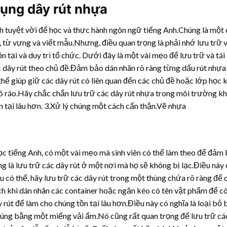
 dụng
dây rút nhựa
ch tuyệt vời để học và thực hành ngôn ngữ tiếng Anh.Chúng là một
, từ vựng và viết mẫu.Nhưng, điều quan trọng là phải nhớ lưu trữ v
tại và duy trì tổ chức. Dưới đây là một vài mẹo để lưu trữ và tái
c dây rút theo chủ đề.Đảm bảo dán nhãn rõ ràng từng dấu rút nhựa
hể giúp giữ các dây rút có liên quan đến các chủ đề hoặc lớp học 
ô ráo.Hãy chắc chắn lưu trữ các
dây rút nhựa
trong môi trường khô
ồn tại lâu hơn. 3.Xử lý chúng một cách cẩn thận.Vẽ nhựa
c tiếng Anh, có một vài mẹo mà sinh viên có thể làm theo để đảm 
ng là lưu trữ các dây rút ở một nơi mà họ sẽ không bị lạc.Điều này
ó thể, hãy lưu trữ các dây rút trong một thùng chứa rõ ràng để 
 ích khi dán nhãn các container hoặc ngăn kéo có tên vật phẩm để c
rút để làm cho chúng tồn tại lâu hơn.Điều này có nghĩa là loại bỏ 
húng bằng một miếng vải ẩm.Nó cũng rất quan trọng để lưu trữ các