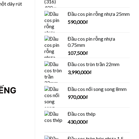
một dây rút
Đầu cos pin rỗng nhựa 25mm
590,000
₫
Đầu cos pin rỗng nhựa
0.75mm
107,500
₫
Đầu cos tròn trần 22mm
3,990,000
₫
IẾNG
Đầu cos nối song song 8mm
970,000
₫
Đầu cos thép
430,000
₫
Đầu cos tròn bọc nhựa 1.5-