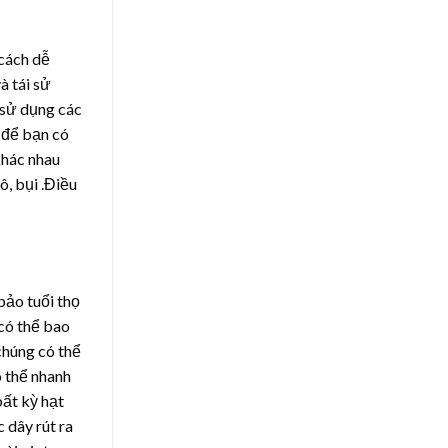
 cách dễ
à tái sử
 sử dụng các
 để bạn có
khác nhau
, bụi .Điều
bảo tuổi thọ
 có thể bao
chúng có thể
ó thể nhanh
bất kỳ hạt
 dây rút ra