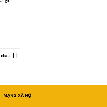
vài giọt
t nhựa
MẠNG XÃ HỘI