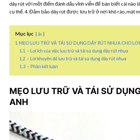
dây rút với một điểm đánh dấu vĩnh viễn để bạn biết cái nào là
cụ thể. 4. Đảm bảo dây rút được lưu trữ ở nơi khô ráo, mát m
Mục lục
ẩn
1
MẸO LƯU TRỮ VÀ TÁI SỬ DỤNG DÂY RÚT NHỰA CHO LỚ
1.1
– Lợi ích của việc lưu trữ và tái sử dụng dây rút nhựa
1.2
– Lời khuyên để lưu trữ và tái sử dụng dây rút nhựa
1.3
– Phần kết luận
MẸO LƯU TRỮ VÀ TÁI SỬ DỤN
ANH