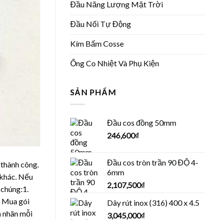
Đầu Năng Lượng Mặt Trời
Đầu Nối Tự Động
Kím Bấm Cosse
Ống Co Nhiệt Và Phụ Kiện
SẢN PHẨM
Đầu cos đồng 50mm
246,600
₫
Đầu cos tròn trần 90 ĐỘ 4-
 thành công.
6mm
 khác. Nếu
2,107,500
₫
 chúng:1.
. Mua gói
Dây rút inox (316) 400 x 4.5
n nhãn mỗi
3,045,000
₫