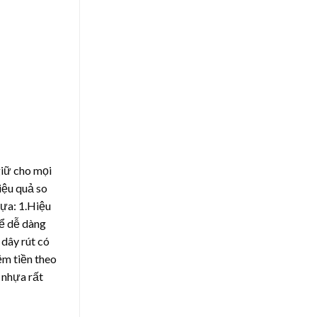
giữ cho mọi
iệu quả so
hựa
: 1.Hiệu
hể dễ dàng
dây rút có
ệm tiền theo
s nhựa rất