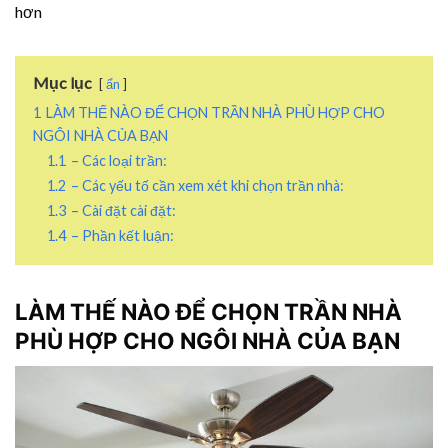
hơn
Mục lục
ẩn
1
LÀM THẾ NÀO ĐỂ CHỌN TRẦN NHÀ PHÙ HỢP CHO
NGÔI NHÀ CỦA BẠN
1.1
– Các loại trần:
1.2
– Các yếu tố cần xem xét khi chọn trần nhà:
1.3
– Cài đặt cài đặt:
1.4
– Phần kết luận:
LÀM THẾ NÀO ĐỂ CHỌN TRẦN NHÀ
PHÙ HỢP CHO NGÔI NHÀ CỦA BẠN