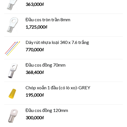
363,000
₫
Đầu cos tròn trần 8mm
1,725,000
₫
Dây rút nhựa loại 340 x 7.6 trắng
770,000
₫
Đầu cos đồng 70mm
368,400
₫
Chóp xoắn 1 đầu (có lò xo)-GREY
195,000
₫
Đầu cos đồng 120mm
300,000
₫