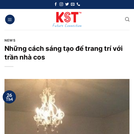
Chuyển
đến
nội
dung
NEWS
Những cách sáng tạo để trang trí với
trần nhà cos
26
Th4