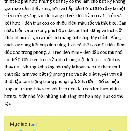
thiết kế phù hợp, những đèn này có thể làm cho bất kỳ không
gian nào cảm thấy sáng hơn và hấp dẫn hơn. Dưới đây là một
số ý tưởng sáng tạo để trang trí với đèn trần cos:1. Trộn và
kết hợp – đèn trần cos có nhiều kiểu, màu sắc và thiết kế. Cân
nhắc trộn và ánh sáng phù hợp của các hình dạng và kích cỡ
khác nhau để tạo ra một tính năng ánh sáng tùy chỉnh. Bằng
cách sử dụng kết hợp ánh sáng, bạn có thể tạo một tiêu điểm
độc đáo trong phòng. 2. Treo đèn mini – đèn đầu cos thu nhỏ
có thể được treo trên trần nhà trong một loạt các mẫu hay
thay đổi. Những ánh sáng nhỏ này là hoàn hảo để thêm một
chút lấp lánh vào bất kỳ phòng nào và đặc biệt tuyệt vời để
thiết lập tâm trạng trong phòng ngủ. 3. Đi lớn – để có hiệu
ứng ấn tượng, hãy xem xét treo đèn đầu cos lớn hơn, nhiều
hơn từ trần nhà. Với những ánh sáng lớn hơn này, bạn có thể
tạo
Mục lục
ẩn